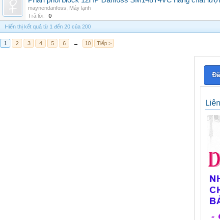
Phân phối block 12HP Danfoss SM148T4VC hàng chất lượng,
maynendanfoss
,
Máy lạnh
Trả lời:
0
Hiển thị kết quả từ 1 đến 20 của 200
1
2
3
4
5
6
→
10
Tiếp >
Đă
Liê