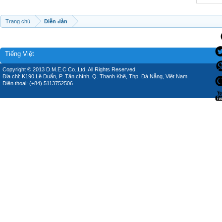
Trang chủ
Diễn đàn
Tiếng Việt
Copyright © 2013 D.M.E.C Co.,Ltd, All Rights Reserved.
Địa chỉ: K190 Lê Duẩn, P. Tân chính, Q. Thanh Khê, Thp. Đà Nẵng, Việt Nam.
Điện thoại: (+84) 5113752506