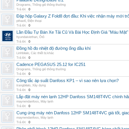
Paladine DesignBase 6.2
Drograms
,
Thông gió thông thường
Trả lời:
0
Đập hộp Galaxy Z Fold8 đợt đầu: Khi việc nhận máy mới tr
pthao6
,
Điện thoại
Trả lời:
0
Lần Đầu Tự Bán Xe Tải Cũ Và Bài Học Định Giá "Máu Mặt"
hyundaiviethan
,
Ôtô
Trả lời:
0
Đồng hồ đo nhiệt độ đường ống dầu khí
Linhbilalo
,
Các thiết bị khác
Trả lời:
0
Cadence PEGASUS 25.12 for IC251
Drograms
,
Thông gió thông thường
Trả lời:
0
Công tắc áp suất Danfoss KP1 – vì sao nên lựa chọn?
trangbilalo
,
Xây dựng
Trả lời:
0
Lắp đặt máy nén lạnh 12HP Danfoss SM148T4VC chính hãng, 
maynendanfoss
,
Máy lạnh
Trả lời:
0
Cung ứng máy nén Danfoss 12HP SM148T4VC giá tốt, giao h
maynendanfoss
,
Máy lạnh
Trả lời:
0