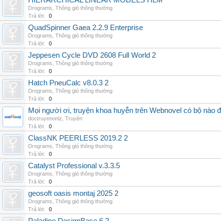
HIERARCHICAL LINEAR MODELS HLM
Drograms
,
Thông gió thông thường
Trả lời:
0
QuadSpinner Gaea 2.2.9 Enterprise
Drograms
,
Thông gió thông thường
Trả lời:
0
Jeppesen Cycle DVD 2608 Full World 2
Drograms
,
Thông gió thông thường
Trả lời:
0
Hatch PneuCalc v8.0.3 2
Drograms
,
Thông gió thông thường
Trả lời:
0
Mọi người ơi, truyện khoa huyễn trên Webnovel có bộ nào
doctruyenonlz
,
Truyện
Trả lời:
0
ClassNK PEERLESS 2019.2 2
Drograms
,
Thông gió thông thường
Trả lời:
0
Catalyst Professional v.3.3.5
Drograms
,
Thông gió thông thường
Trả lời:
0
geosoft oasis montaj 2025 2
Drograms
,
Thông gió thông thường
Trả lời:
0