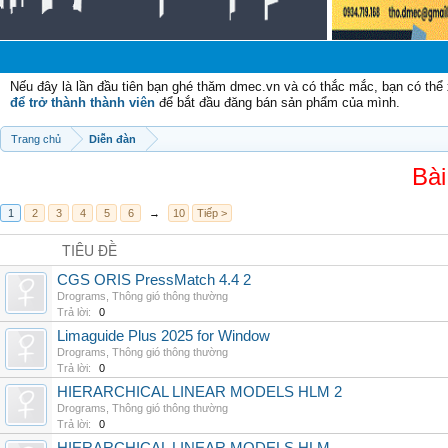
Nếu đây là lần đầu tiên bạn ghé thăm dmec.vn và có thắc mắc, bạn có th
để trở thành thành viên
để bắt đầu đăng bán sản phẩm của mình.
Trang chủ
Diễn đàn
Bài
1
2
3
4
5
6
→
10
Tiếp >
TIÊU ĐỀ
CGS ORIS PressMatch 4.4 2
Drograms
,
Thông gió thông thường
Trả lời:
0
Limaguide Plus 2025 for Window
Drograms
,
Thông gió thông thường
Trả lời:
0
HIERARCHICAL LINEAR MODELS HLM 2
Drograms
,
Thông gió thông thường
Trả lời:
0