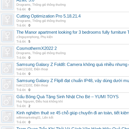
Aztec 5.0
Drograms
,
Thông gió thông thường
Trả lời:
0
Cutting Optimization Pro 5.18.21.4
Drograms
,
Thông gió thông thường
Trả lời:
0
The Manor apartment looking for 3 bedrooms fully furnitur
z3nguyenphong
,
Phụ kiện
Trả lời:
5
CosmothermX2022 2
Drograms
,
Thông gió thông thường
Trả lời:
0
Samsung Galaxy Z Fold8: Camera không quá nhiều nhưng 
hale121102
,
Điện thoại
Trả lời:
0
Samsung Galaxy Z Flip8 đạt chuẩn IP48, vậy dùng dưới m
hale121102
,
Điện thoại
Trả lời:
0
Gấu Bông Quà Tặng Sinh Nhật Cho Bé – YUMI TOYS
Huy Nguyen
,
Điều hoà không khí
Trả lời:
2
Kinh nghiệm thuê xe 45 chỗ giúp chuyến đi an toàn, tiết kiệ
wifimmarketing01
,
Liên kết
Trả lời:
0