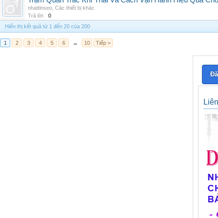
Trạm Quan Trắc Khí Thải Và Cách Vận Hành Hiệu Quả Ch
nhattinseo
,
Các thiết bị khác
Trả lời:
0
Hiển thị kết quả từ 1 đến 20 của 200
1
2
3
4
5
6
→
10
Tiếp >
Đă
Liê