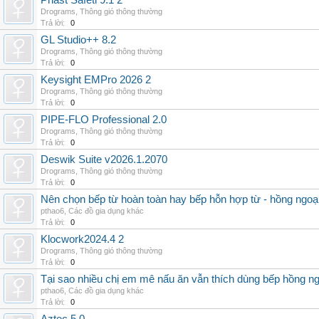
Phast Safeti 9.1 2
Drograms
,
Thông gió thông thường
Trả lời:
0
GL Studio++ 8.2
Drograms
,
Thông gió thông thường
Trả lời:
0
Keysight EMPro 2026 2
Drograms
,
Thông gió thông thường
Trả lời:
0
PIPE-FLO Professional 2.0
Drograms
,
Thông gió thông thường
Trả lời:
0
Deswik Suite v2026.1.2070
Drograms
,
Thông gió thông thường
Trả lời:
0
Nên chọn bếp từ hoàn toàn hay bếp hỗn hợp từ - hồng ngoại 
pthao6
,
Các đồ gia dụng khác
Trả lời:
0
Klocwork2024.4 2
Drograms
,
Thông gió thông thường
Trả lời:
0
Tại sao nhiều chị em mê nấu ăn vẫn thích dùng bếp hồng n
pthao6
,
Các đồ gia dụng khác
Trả lời:
0