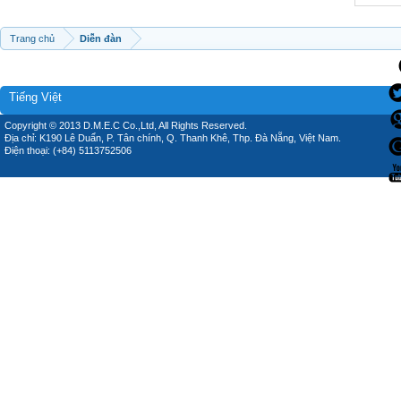
Trang chủ
Diễn đàn
Tiếng Việt
Copyright © 2013 D.M.E.C Co.,Ltd, All Rights Reserved.
Địa chỉ: K190 Lê Duẩn, P. Tân chính, Q. Thanh Khê, Thp. Đà Nẵng, Việt Nam.
Điện thoại: (+84) 5113752506