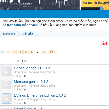
Chào m
Nếu đây là lần đầu tiên bạn ghé thăm dmec.vn và có thắc mắc, bạn có th
để trở thành thành viên
để bắt đầu đăng bán sản phẩm của mình.
Trang chủ
Diễn đàn
Bài
1
2
3
4
5
6
→
10
Tiếp >
TIÊU ĐỀ
GeoticSection 1.0.13 2
Drograms
,
Thông gió thông thường
Trả lời:
0
Mensura genius 9.1 2
Drograms
,
Thông gió thông thường
Trả lời:
0
EViews Enterprise Edition 14.0 2
Drograms
,
Thông gió thông thường
Trả lời:
0