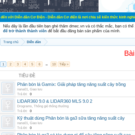
đàn Cơ Điện - Diễn đàn Cơ điện là nơi chia sẽ kiến thức kinh nghiệm trong lãnh
Nếu đây là lần đầu tiên bạn ghé thăm dmec.vn và có thắc mắc, bạn có th
để trở thành thành viên
để bắt đầu đăng bán sản phẩm của mình.
Trang chủ
Diễn đàn
Bài
1
2
3
4
5
6
→
10
Tiếp >
TIÊU ĐỀ
Phân bón lá Gamix: Giải pháp tăng năng suất cây trồng
nana01
,
Giao lưu
Trả lời:
0
LIDAR360 9.0 & LIDAR360 MLS 9.0 2
Drograms
,
Thông gió thông thường
Trả lời:
0
Kỹ thuật dùng Phân bón lá ga3 sữa tăng năng suất cây
nana01
,
Giao lưu
Trả lời:
0