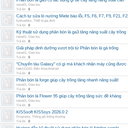
Phân bón lá ga3 có tác dụng gì để cây tăng năng suất cao
nana01
,
Giao lưu
Trả lời:
0
Cách tự sửa lò nướng Miele báo lỗi, F5, F6, F7, F9, F21, F2
kythuatbks
,
Thiết bị gia đình
Trả lời:
0
Kỹ thuật sử dụng phân bón lá ga3 tăng năng suất cây trồng
nana01
,
Giao lưu
Trả lời:
0
Giải pháp dinh dưỡng vượt trội từ Phân bón lá gà trống
nana01
,
Giao lưu
Trả lời:
0
“Chuyến tàu Galaxy” có gì mà khách nhận máy cũng được đ
hale121102
,
Điện thoại Android
Trả lời:
0
Phân bón lá forge giúp cây trồng tăng nhanh năng suất!
nana01
,
Giao lưu
Trả lời:
0
Phân bón lá Flower 95 giúp cây trồng tăng sức đề kháng
nana01
,
Giao lưu
Trả lời:
0
KISSsoft KISSsys 2026.0 2
Drograms
,
Thông gió thông thường
Trả lời:
0