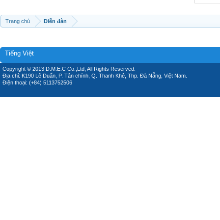
Trang chủ
Diễn đàn
Tiếng Việt
Copyright © 2013 D.M.E.C Co.,Ltd, All Rights Reserved.
Địa chỉ: K190 Lê Duẩn, P. Tân chính, Q. Thanh Khê, Thp. Đà Nẵng, Việt Nam.
Điện thoại: (+84) 5113752506