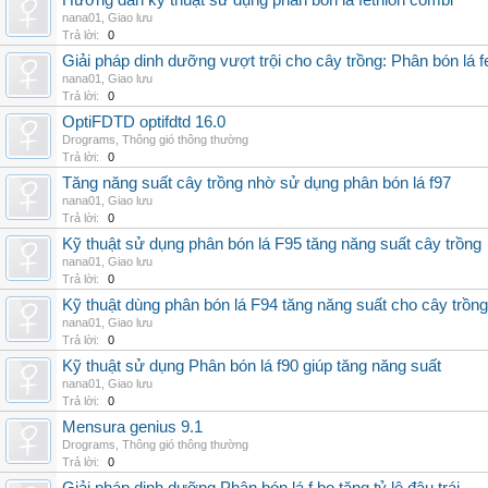
Hướng dẫn kỹ thuật sử dụng phân bón lá fetrilon combi
nana01
,
Giao lưu
Trả lời:
0
Giải pháp dinh dưỡng vượt trội cho cây trồng: Phân bón lá fe
nana01
,
Giao lưu
Trả lời:
0
OptiFDTD optifdtd 16.0
Drograms
,
Thông gió thông thường
Trả lời:
0
Tăng năng suất cây trồng nhờ sử dụng phân bón lá f97
nana01
,
Giao lưu
Trả lời:
0
Kỹ thuật sử dụng phân bón lá F95 tăng năng suất cây trồng
nana01
,
Giao lưu
Trả lời:
0
Kỹ thuật dùng phân bón lá F94 tăng năng suất cho cây trồng
nana01
,
Giao lưu
Trả lời:
0
Kỹ thuật sử dụng Phân bón lá f90 giúp tăng năng suất
nana01
,
Giao lưu
Trả lời:
0
Mensura genius 9.1
Drograms
,
Thông gió thông thường
Trả lời:
0