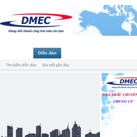
Trang chủ
Diễn đàn
Thành viên
Tìm kiếm diễn đàn
Bài viết gần đây