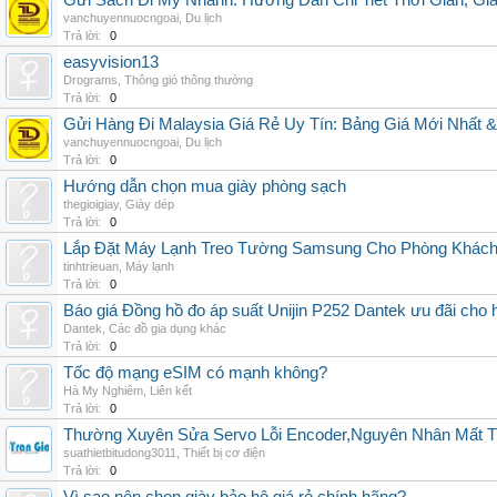
Gửi Sách Đi Mỹ Nhanh: Hướng Dẫn Chi Tiết Thời Gian, G
vanchuyennuocngoai
,
Du lịch
Trả lời:
0
easyvision13
Drograms
,
Thông gió thông thường
Trả lời:
0
Gửi Hàng Đi Malaysia Giá Rẻ Uy Tín: Bảng Giá Mới Nhất 
vanchuyennuocngoai
,
Du lịch
Trả lời:
0
Hướng dẫn chọn mua giày phòng sạch
thegioigiay
,
Giày dép
Trả lời:
0
Lắp Đặt Máy Lạnh Treo Tường Samsung Cho Phòng Khác
tinhtrieuan
,
Máy lạnh
Trả lời:
0
Báo giá Đồng hồ đo áp suất Unijin P252 Dantek ưu đãi cho h
Dantek
,
Các đồ gia dụng khác
Trả lời:
0
Tốc độ mạng eSIM có mạnh không?
Hà My Nghiêm
,
Liên kết
Trả lời:
0
Thường Xuyên Sửa Servo Lỗi Encoder,Nguyên Nhân Mất T
suathietbitudong3011
,
Thiết bị cơ điện
Trả lời:
0