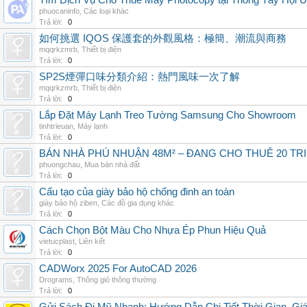
Tìm Dịch Vụ Cho Thuê Máy Photocopy tại Thông Tây Hội U
phuocaninfo
,
Các loại khác
Trả lời:
0
如何挑選 IQOS 保護套的外觀風格：極簡、潮流與商務
mqqrkzmrb
,
Thiết bị điện
Trả lời:
0
SP2S煙彈口味分類介紹：熱門風味一次了解
mqqrkzmrb
,
Thiết bị điện
Trả lời:
0
Lắp Đặt Máy Lạnh Treo Tường Samsung Cho Showroom
tinhtrieuan
,
Máy lạnh
Trả lời:
0
BÁN NHÀ PHÚ NHUẬN 48M² – ĐANG CHO THUÊ 20 TRIỆ
phuongchau
,
Mua bán nhà đất
Trả lời:
0
Cấu tạo của giày bảo hộ chống đinh an toàn
giày bảo hộ ziben
,
Các đồ gia dụng khác
Trả lời:
0
Cách Chọn Bột Màu Cho Nhựa Ép Phun Hiệu Quả
vietucplast
,
Liên kết
Trả lời:
0
CADWorx 2025 For AutoCAD 2026
Drograms
,
Thông gió thông thường
Trả lời:
0