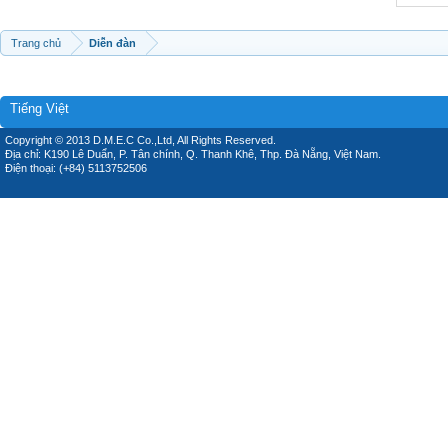
Trang chủ
Diễn đàn
Tiếng Việt
Copyright © 2013 D.M.E.C Co.,Ltd, All Rights Reserved.
Địa chỉ: K190 Lê Duẩn, P. Tân chính, Q. Thanh Khê, Thp. Đà Nẵng, Việt Nam.
Điện thoại: (+84) 5113752506