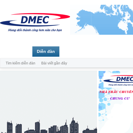
Trang chủ
Diễn đàn
Thành viên
Tìm kiếm diễn đàn
Bài viết gần đây