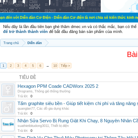
n đàn Cơ Điện - Diễn đàn Cơ điện là nơi chia sẽ kiến thức kinh nghiệm trong l
Nếu đây là lần đầu tiên bạn ghé thăm dmec.vn và có thắc mắc, bạn có th
để trở thành thành viên
để bắt đầu đăng bán sản phẩm của mình.
Trang chủ
Diễn đàn
Bài
1
2
3
4
5
6
→
10
Tiếp >
TIÊU ĐỀ
Hexagon PPM Coade CADWorx 2025 2
Drograms
,
Thông gió thông thường
Trả lời:
0
Tấm graphite siêu bền - Giúp tiết kiệm chi phí và tăng năng 
quanglan77
,
Các đồ gia dụng khác
Trả lời:
0
Nhận Sửa Servo Bị Rung Giật Khi Chạy, 8 Nguyên Nhân C
suathietbitudong3011
,
Thiết bị điện
Trả lời:
0