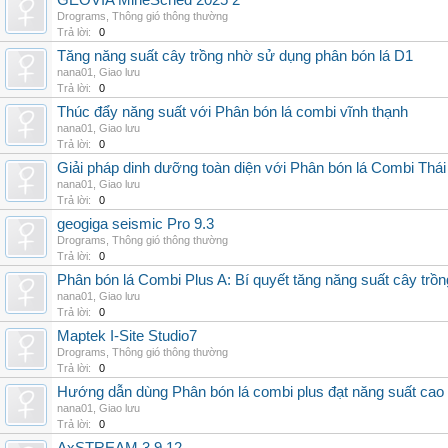
GEOVIA MineSched 2025 2
Drograms
,
Thông gió thông thường
Trả lời:
0
Tăng năng suất cây trồng nhờ sử dụng phân bón lá D1
nana01
,
Giao lưu
Trả lời:
0
Thúc đẩy năng suất với Phân bón lá combi vĩnh thạnh
nana01
,
Giao lưu
Trả lời:
0
Giải pháp dinh dưỡng toàn diện với Phân bón lá Combi Thái
nana01
,
Giao lưu
Trả lời:
0
geogiga seismic Pro 9.3
Drograms
,
Thông gió thông thường
Trả lời:
0
Phân bón lá Combi Plus A: Bí quyết tăng năng suất cây trồn
nana01
,
Giao lưu
Trả lời:
0
Maptek I-Site Studio7
Drograms
,
Thông gió thông thường
Trả lời:
0
Hướng dẫn dùng Phân bón lá combi plus đạt năng suất cao
nana01
,
Giao lưu
Trả lời:
0