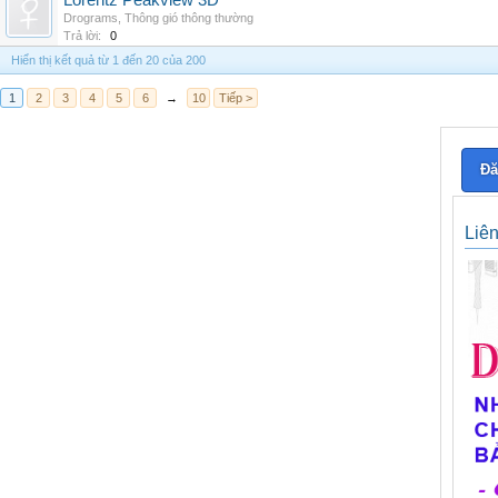
Lorentz Peakview 3D
Drograms
,
Thông gió thông thường
Trả lời:
0
Hiển thị kết quả từ 1 đến 20 của 200
1
2
3
4
5
6
→
10
Tiếp >
Đă
Liê