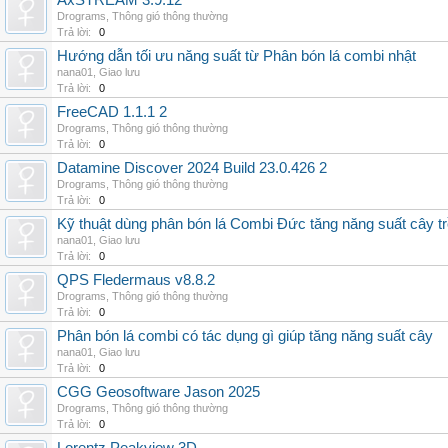
AxSTREAM 3.9.12
Drograms
,
Thông gió thông thường
Trả lời:
0
Hướng dẫn tối ưu năng suất từ Phân bón lá combi nhật
nana01
,
Giao lưu
Trả lời:
0
FreeCAD 1.1.1 2
Drograms
,
Thông gió thông thường
Trả lời:
0
Datamine Discover 2024 Build 23.0.426 2
Drograms
,
Thông gió thông thường
Trả lời:
0
Kỹ thuật dùng phân bón lá Combi Đức tăng năng suất cây t
nana01
,
Giao lưu
Trả lời:
0
QPS Fledermaus v8.8.2
Drograms
,
Thông gió thông thường
Trả lời:
0
Phân bón lá combi có tác dụng gì giúp tăng năng suất cây
nana01
,
Giao lưu
Trả lời:
0
CGG Geosoftware Jason 2025
Drograms
,
Thông gió thông thường
Trả lời:
0