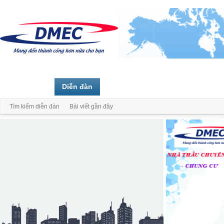
Trang chủ
Diễn đàn
Thành viên
Tìm kiếm diễn đàn
Bài viết gần đây