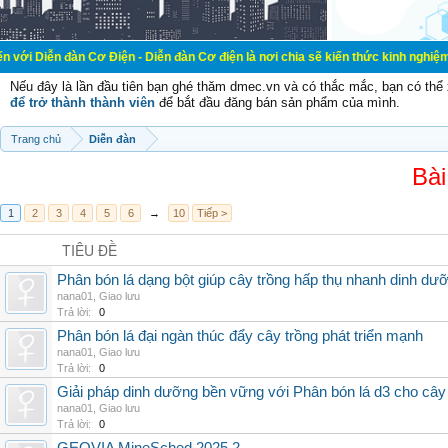
n Cơ Điện - Diễn đàn Cơ điện là nơi chia sẽ kiến thức kinh nghiệm trong lãnh v
Nếu đây là lần đầu tiên bạn ghé thăm dmec.vn và có thắc mắc, bạn có th
để trở thành thành viên
để bắt đầu đăng bán sản phẩm của mình.
Trang chủ
Diễn đàn
Bài
1
2
3
4
5
6
→
10
Tiếp >
TIÊU ĐỀ
Phân bón lá dạng bột giúp cây trồng hấp thụ nhanh dinh dư
nana01
,
Giao lưu
Trả lời:
0
Phân bón lá đại ngàn thúc đẩy cây trồng phát triển mạnh
nana01
,
Giao lưu
Trả lời:
0
Giải pháp dinh dưỡng bền vững với Phân bón lá d3 cho cây
nana01
,
Giao lưu
Trả lời:
0