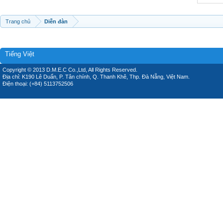
Trang chủ
Diễn đàn
Tiếng Việt
Copyright © 2013 D.M.E.C Co.,Ltd, All Rights Reserved.
Địa chỉ: K190 Lê Duẩn, P. Tân chính, Q. Thanh Khê, Thp. Đà Nẵng, Việt Nam.
Điện thoại: (+84) 5113752506