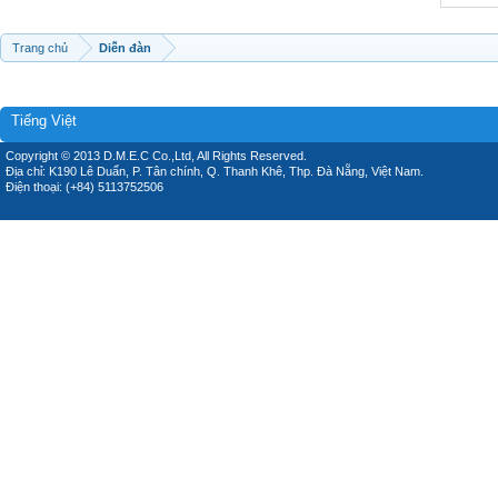
Trang chủ
Diễn đàn
Tiếng Việt
Copyright © 2013 D.M.E.C Co.,Ltd, All Rights Reserved.
Địa chỉ: K190 Lê Duẩn, P. Tân chính, Q. Thanh Khê, Thp. Đà Nẵng, Việt Nam.
Điện thoại: (+84) 5113752506