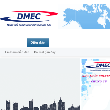
Trang chủ
Diễn đàn
Thành viên
Tìm kiếm diễn đàn
Bài viết gần đây