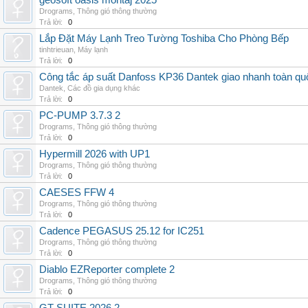
geosoft oasis montaj 2025
Drograms
,
Thông gió thông thường
Trả lời:
0
Lắp Đặt Máy Lạnh Treo Tường Toshiba Cho Phòng Bếp
tinhtrieuan
,
Máy lạnh
Trả lời:
0
Công tắc áp suất Danfoss KP36 Dantek giao nhanh toàn qu
Dantek
,
Các đồ gia dụng khác
Trả lời:
0
PC-PUMP 3.7.3 2
Drograms
,
Thông gió thông thường
Trả lời:
0
Hypermill 2026 with UP1
Drograms
,
Thông gió thông thường
Trả lời:
0
CAESES FFW 4
Drograms
,
Thông gió thông thường
Trả lời:
0
Cadence PEGASUS 25.12 for IC251
Drograms
,
Thông gió thông thường
Trả lời:
0
Diablo EZReporter complete 2
Drograms
,
Thông gió thông thường
Trả lời:
0