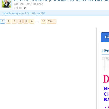
ĐIỀU TRỊ CHÓNG MẶT KHÔNG ĐỦ: NGUY CƠ TÁI PH
Gia Hân 1994
,
Sức khỏe
Trả lời:
0
Hiển thị kết quả từ 1 đến 20 của 200
1
2
3
4
5
6
→
10
Tiếp >
Đă
Liê