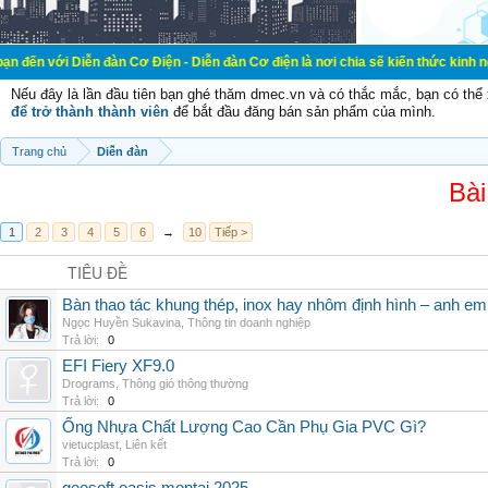
n đàn Cơ Điện - Diễn đàn Cơ điện là nơi chia sẽ kiến thức kinh nghiệm trong l
Nếu đây là lần đầu tiên bạn ghé thăm dmec.vn và có thắc mắc, bạn có th
để trở thành thành viên
để bắt đầu đăng bán sản phẩm của mình.
Trang chủ
Diễn đàn
Bài
1
2
3
4
5
6
→
10
Tiếp >
TIÊU ĐỀ
Bàn thao tác khung thép, inox hay nhôm định hình – anh e
Ngọc Huyền Sukavina
,
Thông tin doanh nghiệp
Trả lời:
0
EFI Fiery XF9.0
Drograms
,
Thông gió thông thường
Trả lời:
0
Ống Nhựa Chất Lượng Cao Cần Phụ Gia PVC Gì?
vietucplast
,
Liên kết
Trả lời:
0