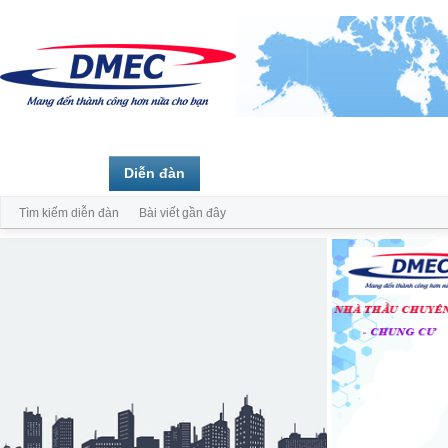
Trang chủ
Diễn đàn
Thành viên
Tìm kiếm diễn đàn
Bài viết gần đây