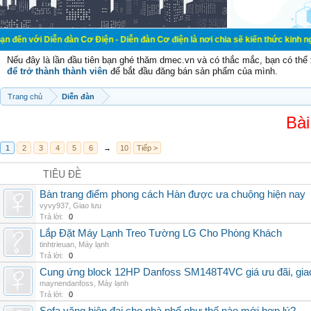
Diễn đàn Cơ Điện - Diễn đàn Cơ điện là nơi chia sẽ kiến thức kinh nghiệm tron
Nếu đây là lần đầu tiên bạn ghé thăm dmec.vn và có thắc mắc, bạn có th
để trở thành thành viên
để bắt đầu đăng bán sản phẩm của mình.
Trang chủ
Diễn đàn
Bài
1
2
3
4
5
6
→
10
Tiếp >
TIÊU ĐỀ
Bàn trang điểm phong cách Hàn được ưa chuộng hiện nay
vyvy937
,
Giao lưu
Trả lời:
0
Lắp Đặt Máy Lạnh Treo Tường LG Cho Phòng Khách
tinhtrieuan
,
Máy lạnh
Trả lời:
0
Cung ứng block 12HP Danfoss SM148T4VC giá ưu đãi, giao 
maynendanfoss
,
Máy lạnh
Trả lời:
0