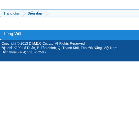
Trang chủ
Diễn đàn
Tiếng Việt
Copyright © 2013 D.M.E.C Co.,Ltd, All Rights Reserved.
Địa chỉ: K190 Lê Duẩn, P. Tân chính, Q. Thanh Khê, Thp. Đà Nẵng, Việt Nam.
Điện thoại: (+84) 5113752506