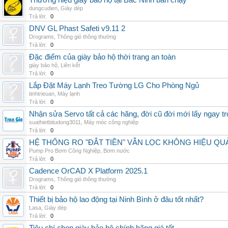
Thương hiệu giày bảo hộ tại Bắc Ninh bán chạy
dungcudien
,
Giày dép
Trả lời:
0
DNV GL Phast Safeti v9.11 2
Drograms
,
Thông gió thông thường
Trả lời:
0
Đặc điểm của giày bảo hộ thời trang an toàn
giày bảo hộ
,
Liên kết
Trả lời:
0
Lắp Đặt Máy Lạnh Treo Tường LG Cho Phòng Ngủ
tinhtrieuan
,
Máy lạnh
Trả lời:
0
Nhận sửa Servo tất cả các hãng, đời cũ đời mới lấy ngay t
suathietbitudong3011
,
Máy móc công nghiệp
Trả lời:
0
HỆ THỐNG RO "ĐẮT TIỀN" VẪN LỌC KHÔNG HIỆU QU
Pump Pro Bơm Công Nghiệp
,
Bơm nước
Trả lời:
0
Cadence OrCAD X Platform 2025.1
Drograms
,
Thông gió thông thường
Trả lời:
0
Thiết bị bảo hộ lao động tại Ninh Bình ở đâu tốt nhất?
Lasa
,
Giày dép
Trả lời:
0