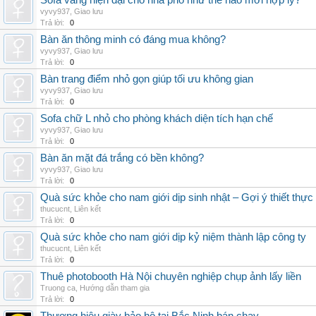
Sofa văng hiện đại cho nhà phố như thế nào mới hợp lý?
vyvy937
,
Giao lưu
Trả lời:
0
Bàn ăn thông minh có đáng mua không?
vyvy937
,
Giao lưu
Trả lời:
0
Bàn trang điểm nhỏ gọn giúp tối ưu không gian
vyvy937
,
Giao lưu
Trả lời:
0
Sofa chữ L nhỏ cho phòng khách diện tích hạn chế
vyvy937
,
Giao lưu
Trả lời:
0
Bàn ăn mặt đá trắng có bền không?
vyvy937
,
Giao lưu
Trả lời:
0
Quà sức khỏe cho nam giới dịp sinh nhật – Gợi ý thiết thực
thucucnt
,
Liên kết
Trả lời:
0
Quà sức khỏe cho nam giới dịp kỷ niệm thành lập công ty
thucucnt
,
Liên kết
Trả lời:
0
Thuê photobooth Hà Nội chuyên nghiệp chụp ảnh lấy liền
Truong ca
,
Hướng dẫn tham gia
Trả lời:
0