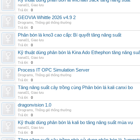
Kỹ thuật dùng phân bón lá Michael Jack tăng năng suất
nana01
,
Giao lưu
Trả lời:
0
GEOVIA Whittle 2026 v4.9 2
Drograms
,
Thông gió thông thường
Trả lời:
0
Phân bón lá kno3 cao cấp: Bí quyết tăng năng suất
nana01
,
Giao lưu
Trả lời:
0
Kỹ thuật dùng phân bón lá Kina Ado Ethephon tăng năng suấ
nana01
,
Giao lưu
Trả lời:
0
Process IT OPC Simulation Server
Drograms
,
Thông gió thông thường
Trả lời:
0
Tăng năng suất cây trồng cùng Phân bón lá kali canxi bo
nana01
,
Giao lưu
Trả lời:
0
dragonvision 1.0
Drograms
,
Thông gió thông thường
Trả lời:
0
Kỹ thuật dùng phân bón lá kali bo tăng năng suất mùa vụ
nana01
,
Giao lưu
Trả lời:
0