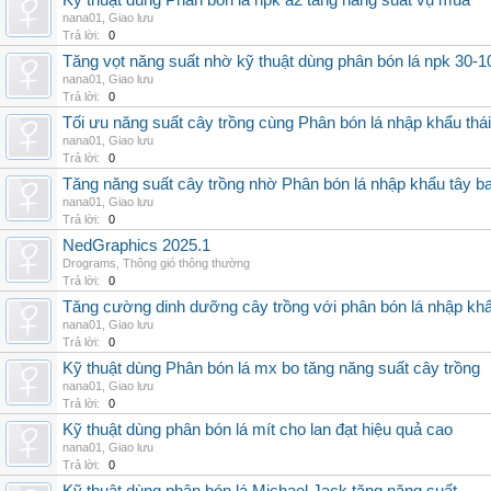
Kỹ thuật dùng Phân bón lá npk a2 tăng năng suất vụ mùa
nana01
,
Giao lưu
Trả lời:
0
Tăng vọt năng suất nhờ kỹ thuật dùng phân bón lá npk 30-1
nana01
,
Giao lưu
Trả lời:
0
Tối ưu năng suất cây trồng cùng Phân bón lá nhập khẩu thái
nana01
,
Giao lưu
Trả lời:
0
Tăng năng suất cây trồng nhờ Phân bón lá nhập khẩu tây b
nana01
,
Giao lưu
Trả lời:
0
NedGraphics 2025.1
Drograms
,
Thông gió thông thường
Trả lời:
0
Tăng cường dinh dưỡng cây trồng với phân bón lá nhập kh
nana01
,
Giao lưu
Trả lời:
0
Kỹ thuật dùng Phân bón lá mx bo tăng năng suất cây trồng
nana01
,
Giao lưu
Trả lời:
0
Kỹ thuật dùng phân bón lá mít cho lan đạt hiệu quả cao
nana01
,
Giao lưu
Trả lời:
0