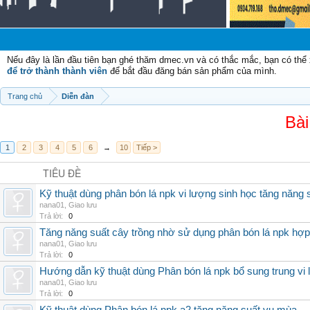
Nếu đây là lần đầu tiên bạn ghé thăm dmec.vn và có thắc mắc, bạn có th
để trở thành thành viên
để bắt đầu đăng bán sản phẩm của mình.
Trang chủ
Diễn đàn
Bài
1
2
3
4
5
6
→
10
Tiếp >
TIÊU ĐỀ
Kỹ thuật dùng phân bón lá npk vi lượng sinh học tăng năng 
nana01
,
Giao lưu
Trả lời:
0
Tăng năng suất cây trồng nhờ sử dụng phân bón lá npk hợp 
nana01
,
Giao lưu
Trả lời:
0
Hướng dẫn kỹ thuật dùng Phân bón lá npk bổ sung trung vi
nana01
,
Giao lưu
Trả lời:
0