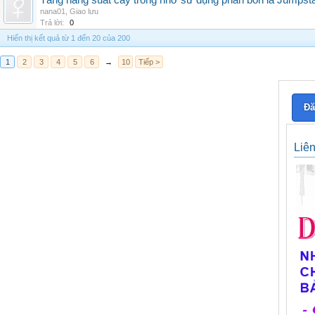
Tăng năng suất cây trồng nhờ sử dụng phân bón lá Jumpsta
nana01
,
Giao lưu
Trả lời:
0
Hiển thị kết quả từ 1 đến 20 của 200
1
2
3
4
5
6
→
10
Tiếp >
Đă
Liê