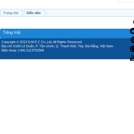
Trang chủ
Diễn đàn
Tiếng Việt
Copyright © 2013 D.M.E.C Co.,Ltd, All Rights Reserved.
Địa chỉ: K190 Lê Duẩn, P. Tân chính, Q. Thanh Khê, Thp. Đà Nẵng, Việt Nam.
Điện thoại: (+84) 5113752506