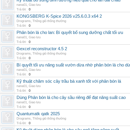
Kỹ thuật bổ sung dinh dưỡng hiệu quả cho lan đai châu
nana01
,
Giao lưu
Trả lời:
0
KONGSBERG K-Spice 2026 v25.6.0.3 x64 2
Drograms
,
Thông gió thông thường
Trả lời:
0
Phân bón lá cho lan: Bí quyết bổ sung dưỡng chất tối ưu
nana01
,
Giao lưu
Trả lời:
0
Gexcel reconstructor 4.5 2
Drograms
,
Thông gió thông thường
Trả lời:
0
Bí quyết tối ưu năng suất vườn dừa nhờ phân bón lá cho d
nana01
,
Giao lưu
Trả lời:
0
Kỹ thuật chăm sóc cây trầu bà xanh tốt với phân bón lá
nana01
,
Giao lưu
Trả lời:
0
Dùng Phân bón lá cho cây sầu riêng để đạt năng suất cao
nana01
,
Giao lưu
Trả lời:
0
Quantumatk qatk 2025
Drograms
,
Thông gió thông thường
Trả lời:
0