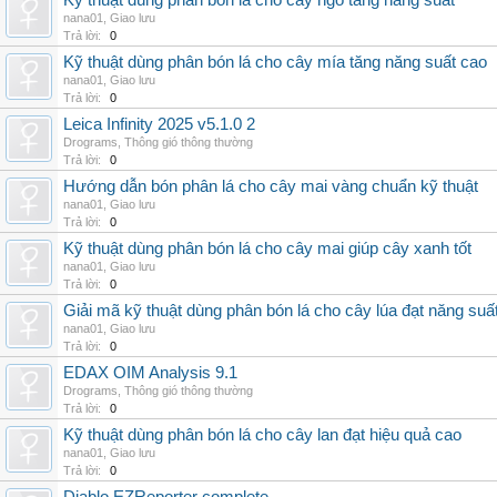
Kỹ thuật dùng phân bón lá cho cây ngô tăng năng suất
nana01
,
Giao lưu
Trả lời:
0
Kỹ thuật dùng phân bón lá cho cây mía tăng năng suất cao
nana01
,
Giao lưu
Trả lời:
0
Leica Infinity 2025 v5.1.0 2
Drograms
,
Thông gió thông thường
Trả lời:
0
Hướng dẫn bón phân lá cho cây mai vàng chuẩn kỹ thuật
nana01
,
Giao lưu
Trả lời:
0
Kỹ thuật dùng phân bón lá cho cây mai giúp cây xanh tốt
nana01
,
Giao lưu
Trả lời:
0
Giải mã kỹ thuật dùng phân bón lá cho cây lúa đạt năng suấ
nana01
,
Giao lưu
Trả lời:
0
EDAX OIM Analysis 9.1
Drograms
,
Thông gió thông thường
Trả lời:
0
Kỹ thuật dùng phân bón lá cho cây lan đạt hiệu quả cao
nana01
,
Giao lưu
Trả lời:
0