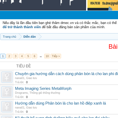
Nếu đây là lần đầu tiên bạn ghé thăm dmec.vn và có thắc mắc, bạn có th
để trở thành thành viên
để bắt đầu đăng bán sản phẩm của mình.
Trang chủ
Diễn đàn
Bài
1
2
3
4
5
6
→
10
Tiếp >
TIÊU ĐỀ
Chuyên gia hướng dẫn cách dùng phân bón lá cho lan phi đ
nana01
,
Giao lưu
Trả lời:
0
Meta Imaging Series MetaMorph
Drograms
,
Thông gió thông thường
Trả lời:
0
Hướng dẫn dùng Phân bón lá cho lan hồ điệp xanh lá
nana01
,
Giao lưu
Trả lời:
0