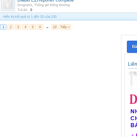
Diablo EZReporter complete
Drograms
,
Thông gió thông thường
Trả lời:
0
Hiển thị kết quả từ 1 đến 20 của 200
1
2
3
4
5
6
→
10
Tiếp >
Đă
Liê