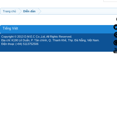
Trang chủ
Diễn đàn
Tiếng Việt
Copyright © 2013 D.M.E.C Co.,Ltd, All Rights Reserved.
Địa chỉ: K190 Lê Duẩn, P. Tân chính, Q. Thanh Khê, Thp. Đà Nẵng, Việt Nam.
Điện thoại: (+84) 5113752506