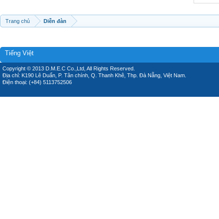
Trang chủ
Diễn đàn
Tiếng Việt
Copyright © 2013 D.M.E.C Co.,Ltd, All Rights Reserved.
Địa chỉ: K190 Lê Duẩn, P. Tân chính, Q. Thanh Khê, Thp. Đà Nẵng, Việt Nam.
Điện thoại: (+84) 5113752506