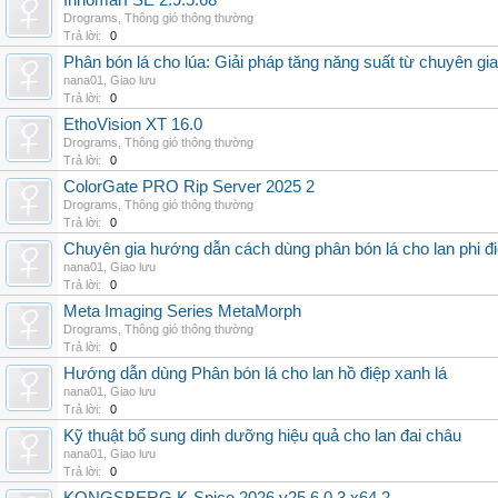
InnomarI SE 2.9.5.68
Drograms
,
Thông gió thông thường
Trả lời:
0
Phân bón lá cho lúa: Giải pháp tăng năng suất từ chuyên gia
nana01
,
Giao lưu
Trả lời:
0
EthoVision XT 16.0
Drograms
,
Thông gió thông thường
Trả lời:
0
ColorGate PRO Rip Server 2025 2
Drograms
,
Thông gió thông thường
Trả lời:
0
Chuyên gia hướng dẫn cách dùng phân bón lá cho lan phi đ
nana01
,
Giao lưu
Trả lời:
0
Meta Imaging Series MetaMorph
Drograms
,
Thông gió thông thường
Trả lời:
0
Hướng dẫn dùng Phân bón lá cho lan hồ điệp xanh lá
nana01
,
Giao lưu
Trả lời:
0
Kỹ thuật bổ sung dinh dưỡng hiệu quả cho lan đai châu
nana01
,
Giao lưu
Trả lời:
0