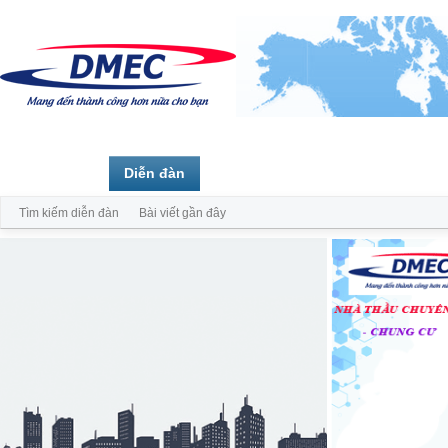
Trang chủ
Diễn đàn
Thành viên
Tìm kiếm diễn đàn
Bài viết gần đây