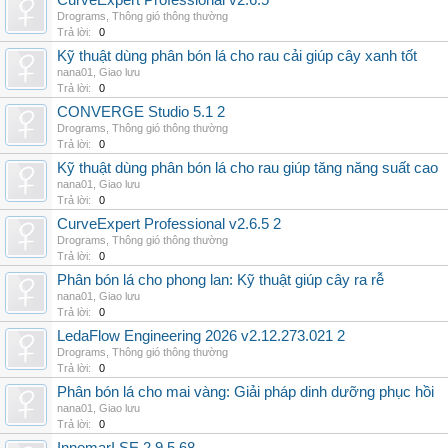
CurveExpert Professional v2.6.5
Drograms
,
Thông gió thông thường
Trả lời:
0
Kỹ thuật dùng phân bón lá cho rau cải giúp cây xanh tốt
nana01
,
Giao lưu
Trả lời:
0
CONVERGE Studio 5.1 2
Drograms
,
Thông gió thông thường
Trả lời:
0
Kỹ thuật dùng phân bón lá cho rau giúp tăng năng suất cao
nana01
,
Giao lưu
Trả lời:
0
CurveExpert Professional v2.6.5 2
Drograms
,
Thông gió thông thường
Trả lời:
0
Phân bón lá cho phong lan: Kỹ thuật giúp cây ra rễ
nana01
,
Giao lưu
Trả lời:
0
LedaFlow Engineering 2026 v2.12.273.021 2
Drograms
,
Thông gió thông thường
Trả lời:
0
Phân bón lá cho mai vàng: Giải pháp dinh dưỡng phục hồi
nana01
,
Giao lưu
Trả lời:
0