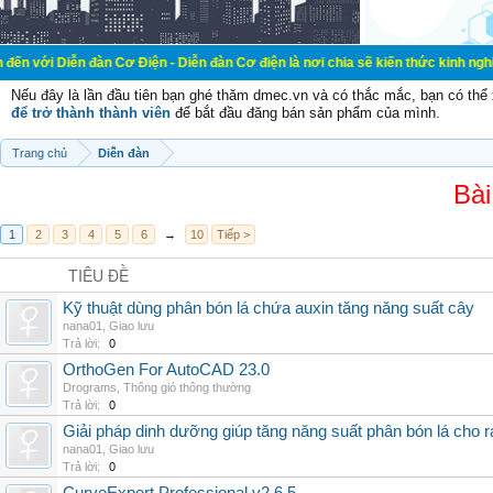
đàn Cơ Điện - Diễn đàn Cơ điện là nơi chia sẽ kiến thức kinh nghiệm trong lãn
Nếu đây là lần đầu tiên bạn ghé thăm dmec.vn và có thắc mắc, bạn có th
để trở thành thành viên
để bắt đầu đăng bán sản phẩm của mình.
Trang chủ
Diễn đàn
Bài
1
2
3
4
5
6
→
10
Tiếp >
TIÊU ĐỀ
Kỹ thuật dùng phân bón lá chứa auxin tăng năng suất cây
nana01
,
Giao lưu
Trả lời:
0
OrthoGen For AutoCAD 23.0
Drograms
,
Thông gió thông thường
Trả lời:
0
Giải pháp dinh dưỡng giúp tăng năng suất phân bón lá cho 
nana01
,
Giao lưu
Trả lời:
0