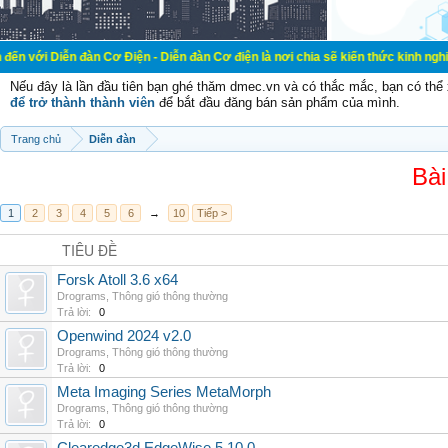
đàn Cơ Điện - Diễn đàn Cơ điện là nơi chia sẽ kiến thức kinh nghiệm trong lãn
Nếu đây là lần đầu tiên bạn ghé thăm dmec.vn và có thắc mắc, bạn có th
để trở thành thành viên
để bắt đầu đăng bán sản phẩm của mình.
Trang chủ
Diễn đàn
Bài
1
2
3
4
5
6
→
10
Tiếp >
TIÊU ĐỀ
Forsk Atoll 3.6 x64
Drograms
,
Thông gió thông thường
Trả lời:
0
Openwind 2024 v2.0
Drograms
,
Thông gió thông thường
Trả lời:
0
Meta Imaging Series MetaMorph
Drograms
,
Thông gió thông thường
Trả lời:
0