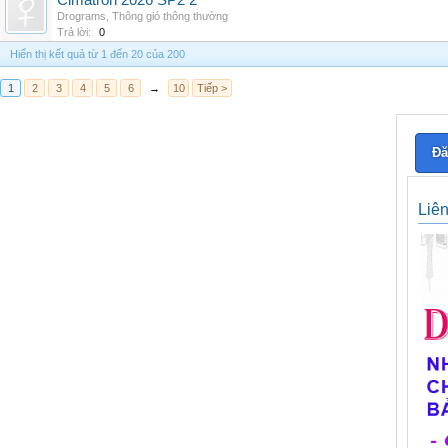
Cimatron 2026 SP2 2
Drograms
,
Thông gió thông thường
Trả lời:
0
Hiển thị kết quả từ 1 đến 20 của 200
1
2
3
4
5
6
→
10
Tiếp >
Đă
Liê