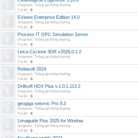
Clearedge3d EdgeWise 5.10.0
Drograms
,
Thông gió thông thường
Trả lời:
0
EViews Enterprise Edition 14.0
Drograms
,
Thông gió thông thường
Trả lời:
0
Process IT OPC Simulation Server
Drograms
,
Thông gió thông thường
Trả lời:
0
Leica Cyclone 3DR v2026.0.1 2
Drograms
,
Thông gió thông thường
Trả lời:
0
Reliasoft 2024
Drograms
,
Thông gió thông thường
Trả lời:
0
Drillsoft HDX Plus v.1.0.1.113 2
Drograms
,
Thông gió thông thường
Trả lời:
0
geogiga seismic Pro 9.3
Drograms
,
Thông gió thông thường
Trả lời:
0
Limaguide Plus 2025 for Window
Drograms
,
Thông gió thông thường
Trả lời:
0