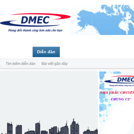
Trang chủ
Diễn đàn
Thành viên
Tìm kiếm diễn đàn
Bài viết gần đây