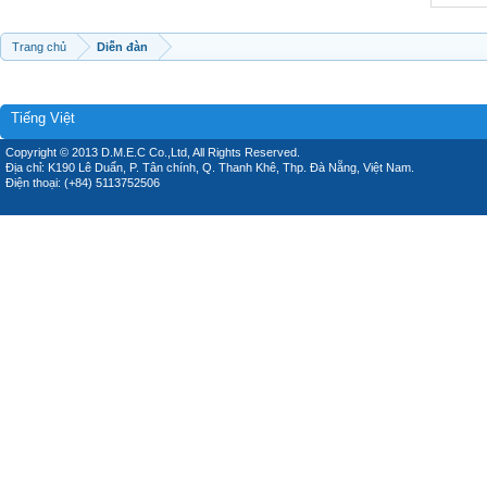
Trang chủ
Diễn đàn
Tiếng Việt
Copyright © 2013 D.M.E.C Co.,Ltd, All Rights Reserved.
Địa chỉ: K190 Lê Duẩn, P. Tân chính, Q. Thanh Khê, Thp. Đà Nẵng, Việt Nam.
Điện thoại: (+84) 5113752506