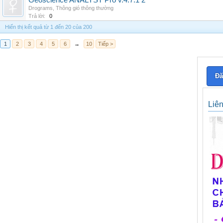
Geoscience ANALYST Pro v.4.7.1 2
Drograms
,
Thông gió thông thường
Trả lời:
0
Hiển thị kết quả từ 1 đến 20 của 200
1
2
3
4
5
6
→
10
Tiếp >
Đă
Liê