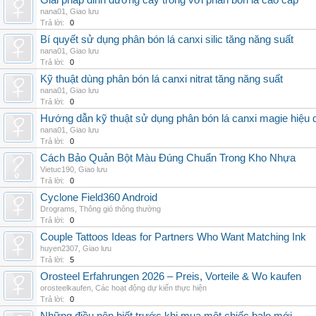
Giải pháp dinh dưỡng cây trồng với phân bón lá cao cấp
nana01
,
Giao lưu
Trả lời:
0
Bí quyết sử dụng phân bón lá canxi silic tăng năng suất
nana01
,
Giao lưu
Trả lời:
0
Kỹ thuật dùng phân bón lá canxi nitrat tăng năng suất
nana01
,
Giao lưu
Trả lời:
0
Hướng dẫn kỹ thuật sử dụng phân bón lá canxi magie hiệu 
nana01
,
Giao lưu
Trả lời:
0
Cách Bảo Quản Bột Màu Đúng Chuẩn Trong Kho Nhựa
Vietuc190
,
Giao lưu
Trả lời:
0
Cyclone Field360 Android
Drograms
,
Thông gió thông thường
Trả lời:
0
Couple Tattoos Ideas for Partners Who Want Matching Ink
huyen2307
,
Giao lưu
Trả lời:
5
Orosteel Erfahrungen 2026 – Preis, Vorteile & Wo kaufen
orosteelkaufen
,
Các hoạt động dự kiến thực hiện
Trả lời:
0