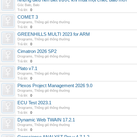
Những điều nên biết trước khi mua một chiếc balo mới
Góc Balo
,
Balo
Trả lời:
0
COMET 3
Drograms
,
Thông gió thông thường
Trả lời:
0
GREENHILLS MULTI 2023 for ARM
Drograms
,
Thông gió thông thường
Trả lời:
0
Cimatron 2026 SP2
Drograms
,
Thông gió thông thường
Trả lời:
0
Plato v7.1
Drograms
,
Thông gió thông thường
Trả lời:
0
Plexos Project Management 2026 9.0
Drograms
,
Thông gió thông thường
Trả lời:
0
ECU Test 2023.1
Drograms
,
Thông gió thông thường
Trả lời:
0
Dynamic Web TWAIN 17.2.1
Drograms
,
Thông gió thông thường
Trả lời:
0