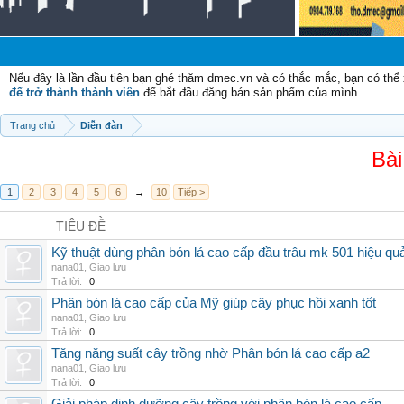
Nếu đây là lần đầu tiên bạn ghé thăm dmec.vn và có thắc mắc, bạn có th
để trở thành thành viên
để bắt đầu đăng bán sản phẩm của mình.
Trang chủ
Diễn đàn
Bài
1
2
3
4
5
6
→
10
Tiếp >
TIÊU ĐỀ
Kỹ thuật dùng phân bón lá cao cấp đầu trâu mk 501 hiệu qu
nana01
,
Giao lưu
Trả lời:
0
Phân bón lá cao cấp của Mỹ giúp cây phục hồi xanh tốt
nana01
,
Giao lưu
Trả lời:
0
Tăng năng suất cây trồng nhờ Phân bón lá cao cấp a2
nana01
,
Giao lưu
Trả lời:
0