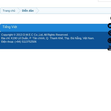
Trang chủ
Diễn đàn
Tiếng Việt
Copyright © 2013 D.M.E.C Co.,Ltd, All Rights Reserved.
Địa chỉ: K190 Lê Duẩn, P. Tân chính, Q. Thanh Khê, Thp. Đà Nẵng, Việt Nam.
Điện thoại: (+84) 5113752506