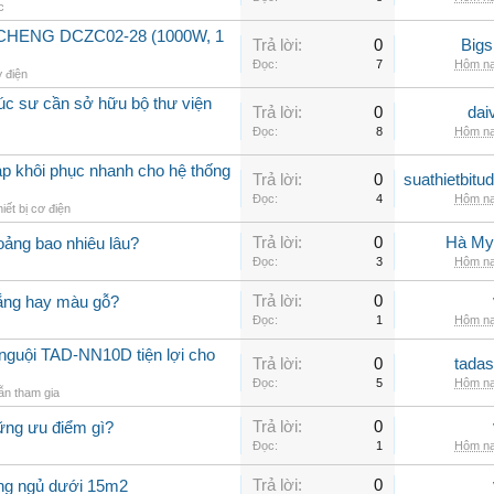
c
GCHENG DCZC02-28 (1000W, 1
Trả lời:
0
Big
Đọc:
7
Hôm na
ơ điện
rúc sư cần sở hữu bộ thư viện
Trả lời:
0
dai
Đọc:
8
Hôm na
áp khôi phục nhanh cho hệ thống
Trả lời:
0
suathietbit
Đọc:
4
Hôm na
iết bị cơ điện
Trả lời:
0
Hà My
ảng bao nhiêu lâu?
Đọc:
3
Hôm na
Trả lời:
0
rắng hay màu gỗ?
Đọc:
1
Hôm na
nguội TAD-NN10D tiện lợi cho
Trả lời:
0
tadas
Đọc:
5
Hôm na
n tham gia
Trả lời:
0
ững ưu điểm gì?
Đọc:
1
Hôm na
Trả lời:
0
òng ngủ dưới 15m2