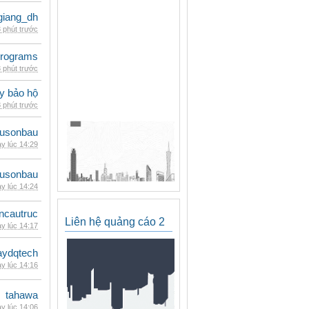
giang_dh
 phút trước
rograms
 phút trước
ày bảo hộ
 phút trước
eusonbau
y lúc 14:29
eusonbau
y lúc 14:24
ncautruc
Liên hệ quảng cáo 2
y lúc 14:17
ydqtech
y lúc 14:16
tahawa
y lúc 14:06