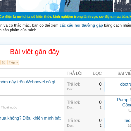
chia sẽ kiến thức kinh nghiệm trong lãnh vực cơ điện, mua bán, ký gửi, cho th
vn và có thắc mắc, bạn có thể xem
các câu hỏi thường gặp
bằng cách nhấn 
n sản phẩm của mình.
Bài viết gần đây
10
Tiếp >
TRẢ LỜI
ĐỌC
BÀI VI
nhóm này trên Webnovel có gì
Trả lời:
0
doctr
Đọc:
1
1
Pump 
Trả lời:
0
Côn
,
Thoát nước
Đọc:
1
15
ua không? Điều khiến mình bất
Trả lời:
0
Tec
Đọc:
2
16