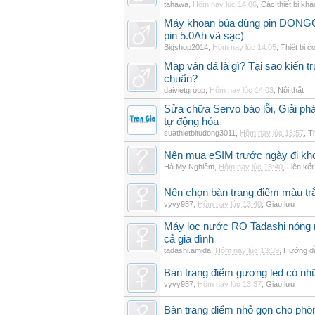
tahawa
,
Hôm nay lúc 14:06
,
Các thiết bị khá
Máy khoan búa dùng pin DON
pin 5.0Ah và sạc)
Bigshop2014
,
Hôm nay lúc 14:05
,
Thiết bị c
Map vân đá là gì? Tại sao kiến t
chuẩn?
daivietgroup
,
Hôm nay lúc 14:03
,
Nội thất
Sửa chữa Servo báo lỗi, Giải ph
tự động hóa
suathietbitudong3011
,
Hôm nay lúc 13:57
,
Th
Nên mua eSIM trước ngày đi kho
Hà My Nghiêm
,
Hôm nay lúc 13:40
,
Liên kết
Nên chọn bàn trang điểm màu t
vyvy937
,
Hôm nay lúc 13:40
,
Giao lưu
Máy lọc nước RO Tadashi nóng 
cả gia đình
tadashi.amida
,
Hôm nay lúc 13:39
,
Hướng dẫ
Bàn trang điểm gương led có nh
vyvy937
,
Hôm nay lúc 13:37
,
Giao lưu
Bàn trang điểm nhỏ gọn cho ph