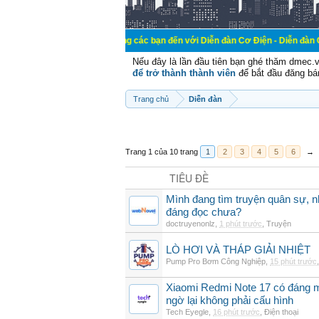
Chào mừng các bạn đến với Diễn đàn Cơ Điện - Diễn đàn Cơ điện là nơi 
Nếu đây là lần đầu tiên bạn ghé thăm dmec.
để trở thành thành viên
để bắt đầu đăng bá
Trang chủ
Diễn đàn
Trang 1 của 10 trang
1
2
3
4
5
6
→
TIÊU ĐỀ
Mình đang tìm truyện quân sự, 
đáng đọc chưa?
doctruyenonlz
,
1 phút trước
,
Truyện
LÒ HƠI VÀ THÁP GIẢI NHIỆT
Pump Pro Bơm Công Nghiệp
,
15 phút trước
Xiaomi Redmi Note 17 có đáng m
ngờ lại không phải cấu hình
Tech Eyegle
,
16 phút trước
,
Điện thoại