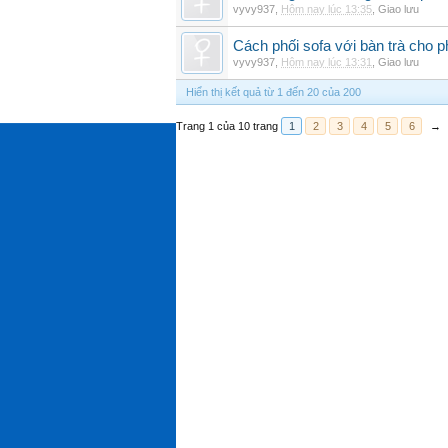
vyvy937
,
Hôm nay lúc 13:35
,
Giao lưu
Cách phối sofa với bàn trà cho 
vyvy937
,
Hôm nay lúc 13:31
,
Giao lưu
Hiển thị kết quả từ 1 đến 20 của 200
Trang 1 của 10 trang
1
2
3
4
5
6
→