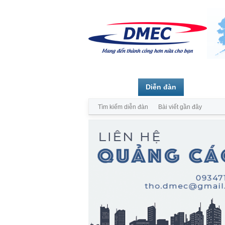
Trang chủ
Diễn đàn
Thành vi
Tìm kiếm diễn đàn
Bài viết gần đây