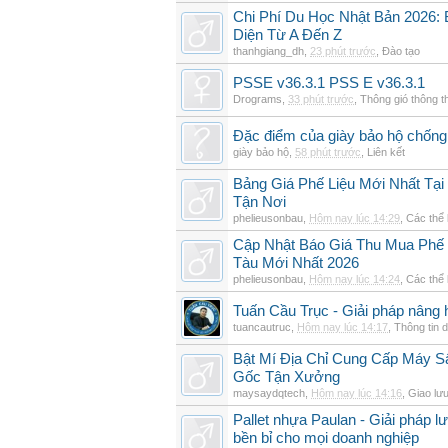
Chi Phí Du Học Nhật Bản 2026: B
Diện Từ A Đến Z
thanhgiang_dh
,
23 phút trước
,
Đào tạo
PSSE v36.3.1 PSS E v36.3.1
Drograms
,
33 phút trước
,
Thông gió thông 
Đặc điểm của giày bảo hộ chốn
giày bảo hộ
,
58 phút trước
,
Liên kết
Bảng Giá Phế Liệu Mới Nhất Tạ
Tận Nơi
phelieusonbau
,
Hôm nay lúc 14:29
,
Các thể 
Cập Nhật Báo Giá Thu Mua Phế L
Tàu Mới Nhất 2026
phelieusonbau
,
Hôm nay lúc 14:24
,
Các thể 
Tuấn Cầu Trục - Giải pháp nâng 
tuancautruc
,
Hôm nay lúc 14:17
,
Thông tin 
Bật Mí Địa Chỉ Cung Cấp Máy 
Gốc Tận Xưởng
maysaydqtech
,
Hôm nay lúc 14:16
,
Giao lư
Pallet nhựa Paulan - Giải pháp 
bền bỉ cho mọi doanh nghiệp