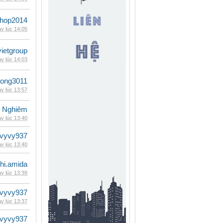
shop2014
y lúc 14:05
vietgroup
y lúc 14:03
udong3011
y lúc 13:57
 Nghiêm
y lúc 13:40
vyvy937
y lúc 13:40
hi.amida
y lúc 13:39
vyvy937
y lúc 13:37
vyvy937