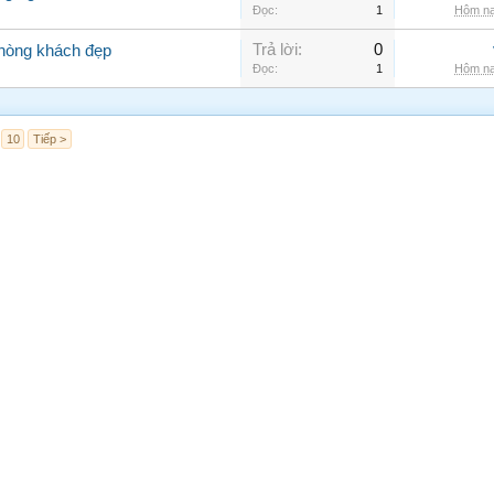
Đọc:
1
Hôm na
Trả lời:
0
phòng khách đẹp
Đọc:
1
Hôm na
10
Tiếp >