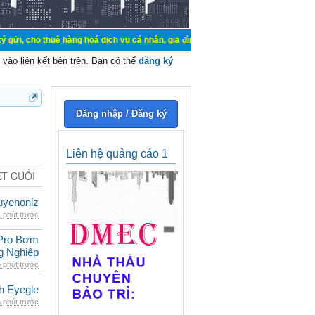
uê hàng hoá dịch vụ cá nhân, gia đình. Mua bán, ký gửi, cho thuê thiết bị hệ t
vào liên kết bên trên. Bạn có thể
đăng ký
Đăng nhập / Đăng ký
Liên hệ quảng cáo 1
ẾT CUỐI
uyenonlz
 phút trước
Pro Bơm
g Nghiệp
 phút trước
h Eyegle
 phút trước