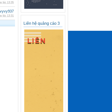
y lúc 13:35
vyvy937
y lúc 13:31
Liên hệ quảng cáo 3