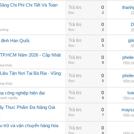
ảng Chi Phí Chi Tiết Và Toàn
Trả lời:
0
thanh
Đọc:
2
23
Trả lời:
0
D
thường
Đọc:
2
33
Trả lời:
0
gi
g đinh Hàn Quốc
Đọc:
5
58
i TP.HCM Năm 2026 - Cập Nhật
Trả lời:
0
pheli
Đọc:
8
Hôm na
loại khác
iệu Tận Nơi Tại Bà Rịa - Vũng
Trả lời:
0
pheli
Đọc:
5
Hôm na
loại khác
Trả lời:
0
tua
hạ công nghiệp hiện đại
doanh nghiệp
Đọc:
8
Hôm na
Sấy Thực Phẩm Đa Năng Giá
Trả lời:
0
maysa
Đọc:
7
Hôm na
u
lưu trữ và vận chuyển hàng hóa
Trả lời:
0
Đọc:
8
Hôm na