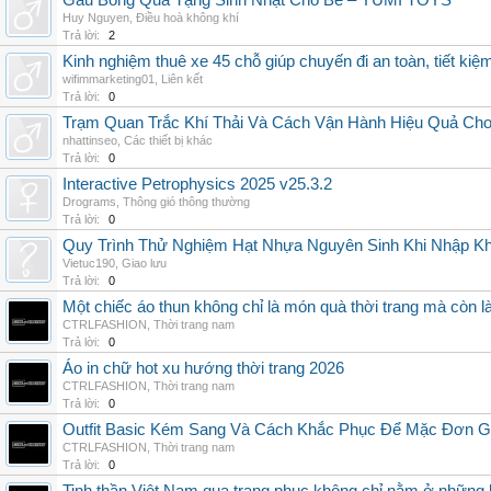
Gấu Bông Quà Tặng Sinh Nhật Cho Bé – YUMI TOYS
Huy Nguyen
,
Điều hoà không khí
Trả lời:
2
Kinh nghiệm thuê xe 45 chỗ giúp chuyến đi an toàn, tiết kiệ
wifimmarketing01
,
Liên kết
Trả lời:
0
Trạm Quan Trắc Khí Thải Và Cách Vận Hành Hiệu Quả Ch
nhattinseo
,
Các thiết bị khác
Trả lời:
0
Interactive Petrophysics 2025 v25.3.2
Drograms
,
Thông gió thông thường
Trả lời:
0
Quy Trình Thử Nghiệm Hạt Nhựa Nguyên Sinh Khi Nhập K
Vietuc190
,
Giao lưu
Trả lời:
0
Một chiếc áo thun không chỉ là món quà thời trang mà còn 
CTRLFASHION
,
Thời trang nam
Trả lời:
0
Áo in chữ hot xu hướng thời trang 2026
CTRLFASHION
,
Thời trang nam
Trả lời:
0
Outfit Basic Kém Sang Và Cách Khắc Phục Để Mặc Đơn 
CTRLFASHION
,
Thời trang nam
Trả lời:
0