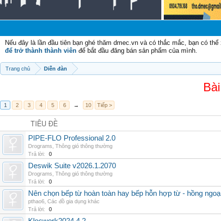
C
Nếu đây là lần đầu tiên bạn ghé thăm dmec.vn và có thắc mắc, bạn có th
để trở thành thành viên
để bắt đầu đăng bán sản phẩm của mình.
Trang chủ
Diễn đàn
Bài
1
2
3
4
5
6
→
10
Tiếp >
TIÊU ĐỀ
PIPE-FLO Professional 2.0
Drograms
,
Thông gió thông thường
Trả lời:
0
Deswik Suite v2026.1.2070
Drograms
,
Thông gió thông thường
Trả lời:
0
Nên chọn bếp từ hoàn toàn hay bếp hỗn hợp từ - hồng ngoại 
pthao6
,
Các đồ gia dụng khác
Trả lời:
0