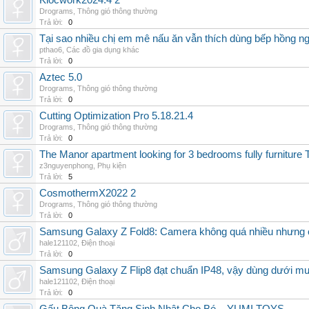
Klocwork2024.4 2
Drograms
,
Thông gió thông thường
Trả lời:
0
Tại sao nhiều chị em mê nấu ăn vẫn thích dùng bếp hồng n
pthao6
,
Các đồ gia dụng khác
Trả lời:
0
Aztec 5.0
Drograms
,
Thông gió thông thường
Trả lời:
0
Cutting Optimization Pro 5.18.21.4
Drograms
,
Thông gió thông thường
Trả lời:
0
The Manor apartment looking for 3 bedrooms fully furnitur
z3nguyenphong
,
Phụ kiện
Trả lời:
5
CosmothermX2022 2
Drograms
,
Thông gió thông thường
Trả lời:
0
Samsung Galaxy Z Fold8: Camera không quá nhiều nhưng 
hale121102
,
Điện thoại
Trả lời:
0
Samsung Galaxy Z Flip8 đạt chuẩn IP48, vậy dùng dưới m
hale121102
,
Điện thoại
Trả lời:
0