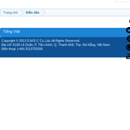
Trang chủ
Diễn đàn
Tiếng Việt
Copyright © 2013 D.M.E.C Co.,Ltd, All Rights Reserved.
Địa chỉ: K190 Lê Duẩn, P. Tân chính, Q. Thanh Khê, Thp. Đà Nẵng, Việt Nam.
Điện thoại: (+84) 5113752506