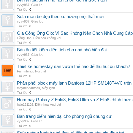
Bàn ăn gia đình nhỏ nên chọn kích thước nào?
vyvy937
,
Giao lưu
Trả lời:
0
Sofa màu be đẹp theo xu hướng nội thất mới
vyvy937
,
Giao lưu
Trả lời:
0
Gia Công Ống Gió: Vì Sao Không Nên Chọn Nhà Cung Cấp
Hồng Hoa
,
Điều hoà không khí
Trả lời:
0
Bàn ăn tiết kiệm diện tích cho nhà phố hiện đại
vyvy937
,
Giao lưu
Trả lời:
0
Thiết kế homestay sân vườn thế nào để thu hút du khách?
FamInterior
,
Nội thất
Trả lời:
0
Phân phối block máy lạnh Danfoss 12HP SM148T4VC trên t
maynendanfoss
,
Máy lạnh
Trả lời:
0
Hôm nay Galaxy Z Fold8, Fold8 Ultra và Z Flip8 chính thức
hale121102
,
Điện thoại Android
Trả lời:
0
Bàn trang điểm hiện đại cho phòng ngủ chung cư
vyvy937
,
Giao lưu
Trả lời:
0