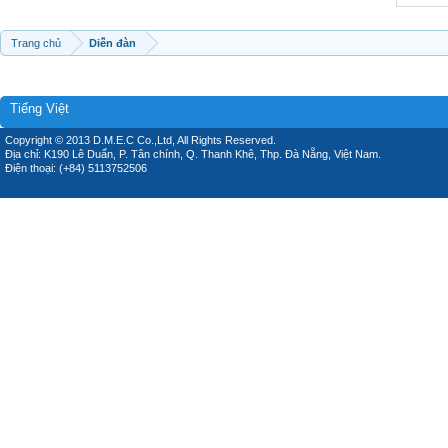
Trang chủ
Diễn đàn
Tiếng Việt
Copyright © 2013 D.M.E.C Co.,Ltd, All Rights Reserved.
Địa chỉ: K190 Lê Duẩn, P. Tân chính, Q. Thanh Khê, Thp. Đà Nẵng, Việt Nam.
Điện thoại: (+84) 5113752506