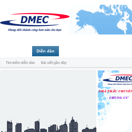
Trang chủ
Diễn đàn
Thành viên
Tìm kiếm diễn đàn
Bài viết gần đây