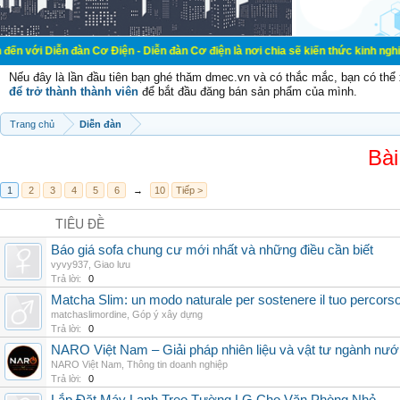
đàn Cơ Điện - Diễn đàn Cơ điện là nơi chia sẽ kiến thức kinh nghiệm trong lãn
Nếu đây là lần đầu tiên bạn ghé thăm dmec.vn và có thắc mắc, bạn có th
để trở thành thành viên
để bắt đầu đăng bán sản phẩm của mình.
Trang chủ
Diễn đàn
Bài
1
2
3
4
5
6
→
10
Tiếp >
TIÊU ĐỀ
Báo giá sofa chung cư mới nhất và những điều cần biết
vyvy937
,
Giao lưu
Trả lời:
0
Matcha Slim: un modo naturale per sostenere il tuo percors
matchaslimordine
,
Góp ý xây dựng
Trả lời:
0
NARO Việt Nam – Giải pháp nhiên liệu và vật tư ngành nư
NARO Việt Nam
,
Thông tin doanh nghiệp
Trả lời:
0