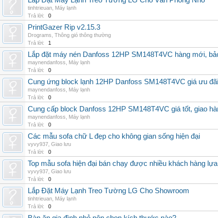
Lắp Đặt Máy Lạnh Treo Tường LG Cho Văn Phòng Nhỏ
tinhtrieuan
,
Máy lạnh
Trả lời:
0
PrintGazer Rip v2.15.3
Drograms
,
Thông gió thông thường
Trả lời:
1
Lắp đặt máy nén Danfoss 12HP SM148T4VC hàng mới, bảo 
maynendanfoss
,
Máy lạnh
Trả lời:
0
Cung ứng block lạnh 12HP Danfoss SM148T4VC giá ưu đãi, 
maynendanfoss
,
Máy lạnh
Trả lời:
0
Cung cấp block Danfoss 12HP SM148T4VC giá tốt, giao hàng
maynendanfoss
,
Máy lạnh
Trả lời:
0
Các mẫu sofa chữ L đẹp cho không gian sống hiện đại
vyvy937
,
Giao lưu
Trả lời:
0
Top mẫu sofa hiện đại bán chạy được nhiều khách hàng lự
vyvy937
,
Giao lưu
Trả lời:
0
Lắp Đặt Máy Lạnh Treo Tường LG Cho Showroom
tinhtrieuan
,
Máy lạnh
Trả lời:
0