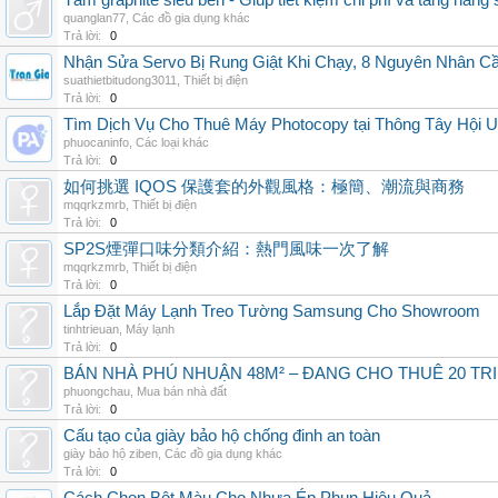
Tấm graphite siêu bền - Giúp tiết kiệm chi phí và tăng năng 
quanglan77
,
Các đồ gia dụng khác
Trả lời:
0
Nhận Sửa Servo Bị Rung Giật Khi Chạy, 8 Nguyên Nhân C
suathietbitudong3011
,
Thiết bị điện
Trả lời:
0
Tìm Dịch Vụ Cho Thuê Máy Photocopy tại Thông Tây Hội U
phuocaninfo
,
Các loại khác
Trả lời:
0
如何挑選 IQOS 保護套的外觀風格：極簡、潮流與商務
mqqrkzmrb
,
Thiết bị điện
Trả lời:
0
SP2S煙彈口味分類介紹：熱門風味一次了解
mqqrkzmrb
,
Thiết bị điện
Trả lời:
0
Lắp Đặt Máy Lạnh Treo Tường Samsung Cho Showroom
tinhtrieuan
,
Máy lạnh
Trả lời:
0
BÁN NHÀ PHÚ NHUẬN 48M² – ĐANG CHO THUÊ 20 TRIỆ
phuongchau
,
Mua bán nhà đất
Trả lời:
0
Cấu tạo của giày bảo hộ chống đinh an toàn
giày bảo hộ ziben
,
Các đồ gia dụng khác
Trả lời:
0