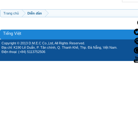
Trang chủ
Diễn đàn
Tiếng Việt
Copyright © 2013 D.M.E.C Co.,Ltd, All Rights Reserved.
Địa chỉ: K190 Lê Duẩn, P. Tân chính, Q. Thanh Khê, Thp. Đà Nẵng, Việt Nam.
Điện thoại: (+84) 5113752506