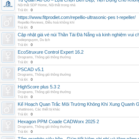
Tủ Quần Áo Gỗ – Lựa Chọn Bền Đẹp, Tiện Dụng Cho Khôn
Nội thất SDP Home
,
Nội thất trong nhà
Trả lời:
0
https://www.fitprodiet.com/repellio-ultrasonic-pes t-repeller/
Repellio Reviews
,
Điều hoà không khí
Trả lời:
0
Cập nhật giá vé núi Thần Tài Đà Nẵng và kinh nghiệm vui c
todiepnguyen
,
Du lịch
Trả lời:
0
EcoStruxure Control Expert 16.2
Drograms
,
Thông gió thông thường
Trả lời:
0
PSCAD v5.1
Drograms
,
Thông gió thông thường
Trả lời:
0
HighScore plus 5.3 2
Drograms
,
Thông gió thông thường
Trả lời:
0
Kế Hoạch Quan Trắc Môi Trường Không Khí Xung Quanh
nhattinseo
,
Các thiết bị khác
Trả lời:
0
Hexagon PPM Coade CADWorx 2025 2
Drograms
,
Thông gió thông thường
Trả lời:
0