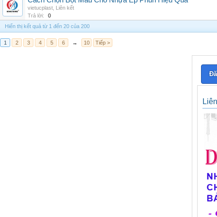
Cách Chọn Bột Màu Cho Nhựa Ép Phun Hiệu Quả
vietucplast
,
Liên kết
Trả lời:
0
Hiển thị kết quả từ 1 đến 20 của 200
1
2
3
4
5
6
→
10
Tiếp >
Đă
Liê