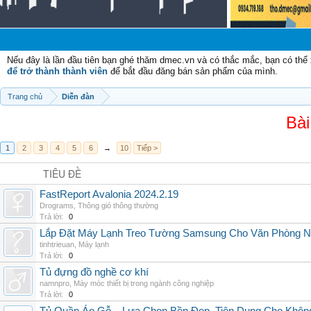
Nếu đây là lần đầu tiên bạn ghé thăm dmec.vn và có thắc mắc, bạn có th
để trở thành thành viên
để bắt đầu đăng bán sản phẩm của mình.
Trang chủ
Diễn đàn
Bài
1
2
3
4
5
6
→
10
Tiếp >
TIÊU ĐỀ
FastReport Avalonia 2024.2.19
Drograms
,
Thông gió thông thường
Trả lời:
0
Lắp Đặt Máy Lạnh Treo Tường Samsung Cho Văn Phòng 
tinhtrieuan
,
Máy lạnh
Trả lời:
0
Tủ đựng đồ nghề cơ khí
namnpro
,
Máy móc thiết bị trong ngành công nghiệp
Trả lời:
0