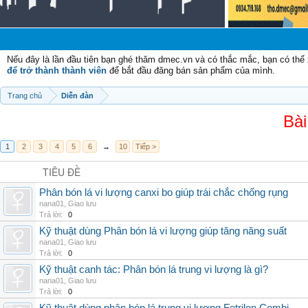
Chào 
Nếu đây là lần đầu tiên bạn ghé thăm dmec.vn và có thắc mắc, bạn có th
để trở thành thành viên
để bắt đầu đăng bán sản phẩm của mình.
Trang chủ
Diễn đàn
Bài
1
2
3
4
5
6
→
10
Tiếp >
TIÊU ĐỀ
Phân bón lá vi lượng canxi bo giúp trái chắc chống rụng
nana01
,
Giao lưu
Trả lời:
0
Kỹ thuật dùng Phân bón lá vi lượng giúp tăng năng suất
nana01
,
Giao lưu
Trả lời:
0
Kỹ thuật canh tác: Phân bón lá trung vi lượng là gì?
nana01
,
Giao lưu
Trả lời:
0