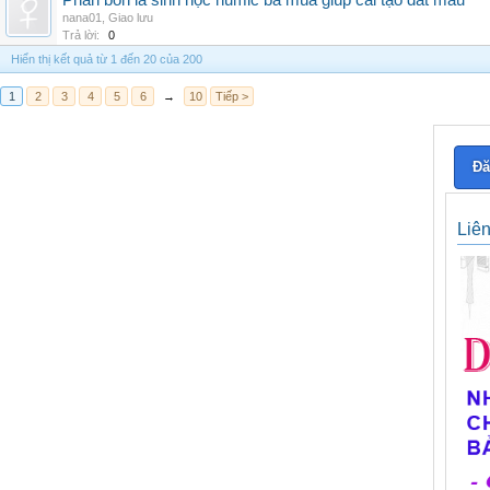
Phân bón lá sinh học humic ba mùa giúp cải tạo đất màu
nana01
,
Giao lưu
Trả lời:
0
Hiển thị kết quả từ 1 đến 20 của 200
1
2
3
4
5
6
→
10
Tiếp >
Đă
Liê