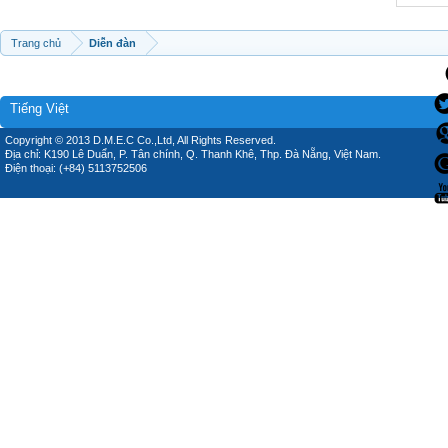
Trang chủ
Diễn đàn
Tiếng Việt
Copyright © 2013 D.M.E.C Co.,Ltd, All Rights Reserved.
Địa chỉ: K190 Lê Duẩn, P. Tân chính, Q. Thanh Khê, Thp. Đà Nẵng, Việt Nam.
Điện thoại: (+84) 5113752506