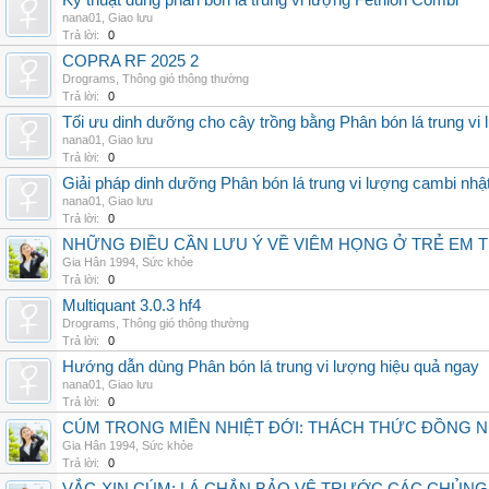
Kỹ thuật dùng phân bón lá trung vi lượng Fetrilon Combi
nana01
,
Giao lưu
Trả lời:
0
COPRA RF 2025 2
Drograms
,
Thông gió thông thường
Trả lời:
0
Tối ưu dinh dưỡng cho cây trồng bằng Phân bón lá trung vi
nana01
,
Giao lưu
Trả lời:
0
Giải pháp dinh dưỡng Phân bón lá trung vi lượng cambi nhậ
nana01
,
Giao lưu
Trả lời:
0
NHỮNG ĐIỀU CẦN LƯU Ý VỀ VIÊM HỌNG Ở TRẺ EM 
Gia Hân 1994
,
Sức khỏe
Trả lời:
0
Multiquant 3.0.3 hf4
Drograms
,
Thông gió thông thường
Trả lời:
0
Hướng dẫn dùng Phân bón lá trung vi lượng hiệu quả ngay
nana01
,
Giao lưu
Trả lời:
0
CÚM TRONG MIỀN NHIỆT ĐỚI: THÁCH THỨC ĐỒNG 
Gia Hân 1994
,
Sức khỏe
Trả lời:
0