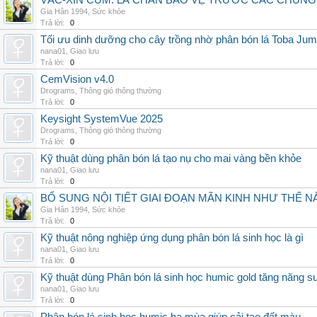
VẮC-XIN CÚM: LÁ CHẮN BẢO VỆ TRƯỚC CÁC CHỦN
Gia Hân 1994
,
Sức khỏe
Trả lời:
0
Tối ưu dinh dưỡng cho cây trồng nhờ phân bón lá Toba Jum
nana01
,
Giao lưu
Trả lời:
0
CemVision v4.0
Drograms
,
Thông gió thông thường
Trả lời:
0
Keysight SystemVue 2025
Drograms
,
Thông gió thông thường
Trả lời:
0
Kỹ thuật dùng phân bón lá tạo nụ cho mai vàng bền khỏe
nana01
,
Giao lưu
Trả lời:
0
BỔ SUNG NỘI TIẾT GIAI ĐOẠN MÃN KINH NHƯ THẾ 
Gia Hân 1994
,
Sức khỏe
Trả lời:
0
Kỹ thuật nông nghiệp ứng dụng phân bón lá sinh học là gì
nana01
,
Giao lưu
Trả lời:
0
Kỹ thuật dùng Phân bón lá sinh học humic gold tăng năng s
nana01
,
Giao lưu
Trả lời:
0