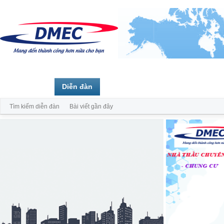
Trang chủ
Diễn đàn
Thành viên
Tìm kiếm diễn đàn
Bài viết gần đây