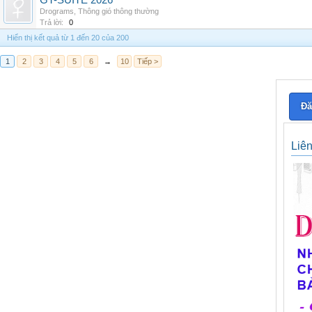
GT-SUITE 2026
Drograms
,
Thông gió thông thường
Trả lời:
0
Hiển thị kết quả từ 1 đến 20 của 200
1
2
3
4
5
6
→
10
Tiếp >
Đă
Liê