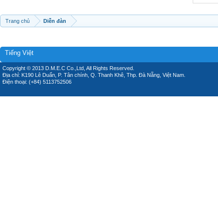
Trang chủ
Diễn đàn
Tiếng Việt
Copyright © 2013 D.M.E.C Co.,Ltd, All Rights Reserved.
Địa chỉ: K190 Lê Duẩn, P. Tân chính, Q. Thanh Khê, Thp. Đà Nẵng, Việt Nam.
Điện thoại: (+84) 5113752506