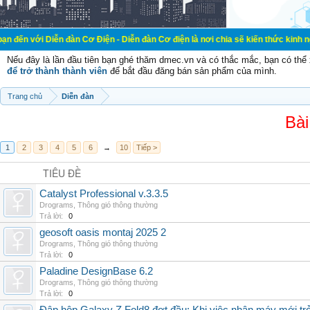
ễn đàn Cơ Điện - Diễn đàn Cơ điện là nơi chia sẽ kiến thức kinh nghiệm trong 
Nếu đây là lần đầu tiên bạn ghé thăm dmec.vn và có thắc mắc, bạn có th
để trở thành thành viên
để bắt đầu đăng bán sản phẩm của mình.
Trang chủ
Diễn đàn
Bài
1
2
3
4
5
6
→
10
Tiếp >
TIÊU ĐỀ
Catalyst Professional v.3.3.5
Drograms
,
Thông gió thông thường
Trả lời:
0
geosoft oasis montaj 2025 2
Drograms
,
Thông gió thông thường
Trả lời:
0
Paladine DesignBase 6.2
Drograms
,
Thông gió thông thường
Trả lời:
0