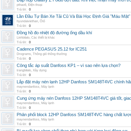
Đập hộp Galaxy Z Fold8 đợt đầu: Khi việc nhận máy mới tr
pthao6
,
Điện thoại
Trả lời:
0
Lần Đầu Tự Bán Xe Tải Cũ Và Bài Học Định Giá "Máu Mặt"
hyundaiviethan
,
Ôtô
Trả lời:
0
Đồng hồ đo nhiệt độ đường ống dầu khí
Linhbilalo
,
Các thiết bị khác
Trả lời:
0
Cadence PEGASUS 25.12 for IC251
Drograms
,
Thông gió thông thường
Trả lời:
0
Công tắc áp suất Danfoss KP1 – vì sao nên lựa chọn?
trangbilalo
,
Xây dựng
Trả lời:
0
Lắp đặt máy nén lạnh 12HP Danfoss SM148T4VC chính hãng, 
maynendanfoss
,
Máy lạnh
Trả lời:
0
Cung ứng máy nén Danfoss 12HP SM148T4VC giá tốt, giao h
maynendanfoss
,
Máy lạnh
Trả lời:
0
Phân phối block 12HP Danfoss SM148T4VC hàng chất lượng,
maynendanfoss
,
Máy lạnh
Trả lời:
0