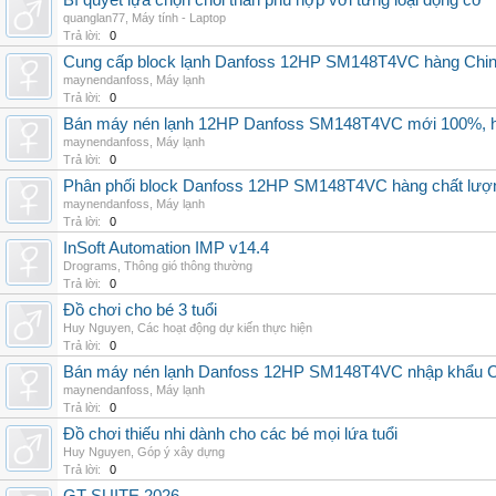
Bí quyết lựa chọn chổi than phù hợp với từng loại động cơ
quanglan77
,
Máy tính - Laptop
Trả lời:
0
Cung cấp block lạnh Danfoss 12HP SM148T4VC hàng China, g
maynendanfoss
,
Máy lạnh
Trả lời:
0
Bán máy nén lạnh 12HP Danfoss SM148T4VC mới 100%, hà
maynendanfoss
,
Máy lạnh
Trả lời:
0
Phân phối block Danfoss 12HP SM148T4VC hàng chất lượng
maynendanfoss
,
Máy lạnh
Trả lời:
0
InSoft Automation IMP v14.4
Drograms
,
Thông gió thông thường
Trả lời:
0
Đồ chơi cho bé 3 tuổi
Huy Nguyen
,
Các hoạt động dự kiến thực hiện
Trả lời:
0
Bán máy nén lạnh Danfoss 12HP SM148T4VC nhập khẩu China
maynendanfoss
,
Máy lạnh
Trả lời:
0
Đồ chơi thiếu nhi dành cho các bé mọi lứa tuổi
Huy Nguyen
,
Góp ý xây dựng
Trả lời:
0