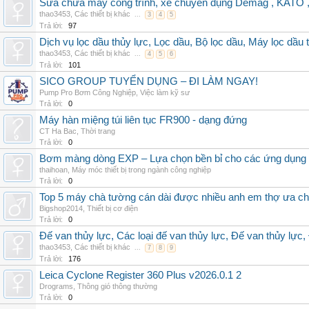
Sửa chữa máy công trình, xe chuyên dụng Demag , KAT
thao3453
,
Các thiết bị khác
...
3
4
5
Trả lời:
97
Dịch vụ lọc dầu thủy lực, Lọc dầu, Bộ lọc dầu, Máy lọc dầu 
thao3453
,
Các thiết bị khác
...
4
5
6
Trả lời:
101
SICO GROUP TUYỂN DỤNG – ĐI LÀM NGAY!
Pump Pro Bơm Công Nghiệp
,
Việc làm kỹ sư
Trả lời:
0
Máy hàn miệng túi liên tục FR900 - dạng đứng
CT Ha Bac
,
Thời trang
Trả lời:
0
Bơm màng dòng EXP – Lựa chọn bền bỉ cho các ứng dụng
thaihoan
,
Máy móc thiết bị trong ngành công nghiệp
Trả lời:
0
Top 5 máy chà tường cán dài được nhiều anh em thợ ưa c
Bigshop2014
,
Thiết bị cơ điện
Trả lời:
0
Đế van thủy lực, Các loại đế van thủy lực, Đế van thủy lực,
thao3453
,
Các thiết bị khác
...
7
8
9
Trả lời:
176
Leica Cyclone Register 360 Plus v2026.0.1 2
Drograms
,
Thông gió thông thường
Trả lời:
0