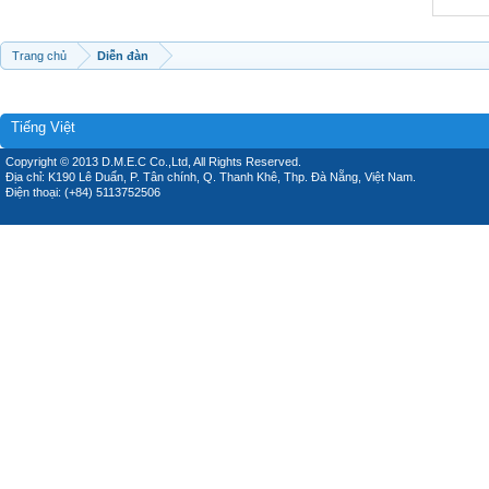
Trang chủ
Diễn đàn
Tiếng Việt
Copyright © 2013 D.M.E.C Co.,Ltd, All Rights Reserved.
Địa chỉ: K190 Lê Duẩn, P. Tân chính, Q. Thanh Khê, Thp. Đà Nẵng, Việt Nam.
Điện thoại: (+84) 5113752506