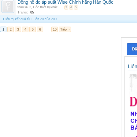
Đồng hồ đo áp suất Wise Chính hãng Hàn Quốc
thao3453
,
Các thiết bị khác
...
3
4
5
Trả lời:
85
Hiển thị kết quả từ 1 đến 20 của 200
1
2
3
4
5
6
→
10
Tiếp >
Đă
Liê