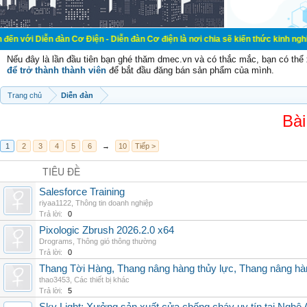
đàn Cơ Điện - Diễn đàn Cơ điện là nơi chia sẽ kiến thức kinh nghiệm trong lãn
Nếu đây là lần đầu tiên bạn ghé thăm dmec.vn và có thắc mắc, bạn có th
để trở thành thành viên
để bắt đầu đăng bán sản phẩm của mình.
Trang chủ
Diễn đàn
Bài
1
2
3
4
5
6
→
10
Tiếp >
TIÊU ĐỀ
Salesforce Training
riyaa1122
,
Thông tin doanh nghiệp
Trả lời:
0
Pixologic Zbrush 2026.2.0 x64
Drograms
,
Thông gió thông thường
Trả lời:
0
Thang Tời Hàng, Thang nâng hàng thủy lực, Thang nâng hà
thao3453
,
Các thiết bị khác
Trả lời:
5