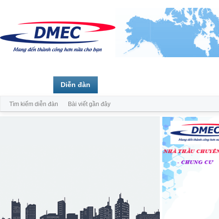
Trang chủ
Diễn đàn
Thành viên
Tìm kiếm diễn đàn
Bài viết gần đây