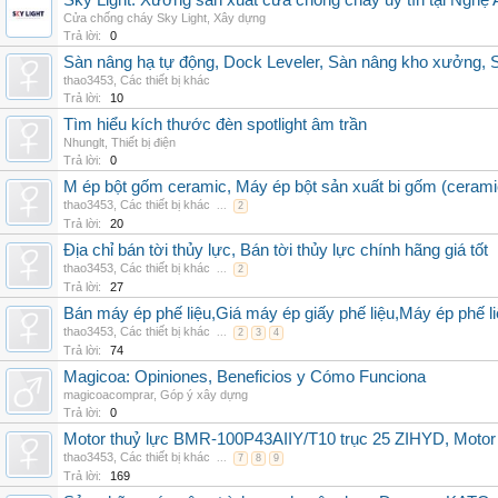
Sky Light: Xưởng sản xuất cửa chống cháy uy tín tại Nghệ 
Cửa chống cháy Sky Light
,
Xây dựng
Trả lời:
0
Sàn nâng hạ tự động, Dock Leveler, Sàn nâng kho xưởng, S
thao3453
,
Các thiết bị khác
Trả lời:
10
Tìm hiểu kích thước đèn spotlight âm trần
Nhunglt
,
Thiết bị điện
Trả lời:
0
M ép bột gốm ceramic, Máy ép bột sản xuất bi gốm (cerami
thao3453
,
Các thiết bị khác
...
2
Trả lời:
20
Địa chỉ bán tời thủy lực, Bán tời thủy lực chính hãng giá tốt
thao3453
,
Các thiết bị khác
...
2
Trả lời:
27
Bán máy ép phế liệu,Giá máy ép giấy phế liệu,Máy ép phế li
thao3453
,
Các thiết bị khác
...
2
3
4
Trả lời:
74
Magicoa: Opiniones, Beneficios y Cómo Funciona
magicoacomprar
,
Góp ý xây dựng
Trả lời:
0
Motor thuỷ lực BMR-100P43AIIY/T10 trục 25 ZIHYD, Motor
thao3453
,
Các thiết bị khác
...
7
8
9
Trả lời:
169