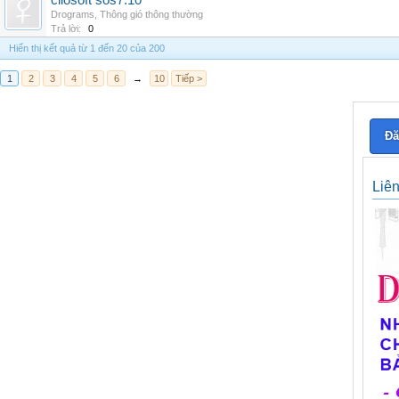
cliosoft sos7.10
Drograms
,
Thông gió thông thường
Trả lời:
0
Hiển thị kết quả từ 1 đến 20 của 200
1
2
3
4
5
6
→
10
Tiếp >
Đă
Liê