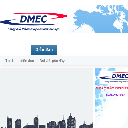
Trang chủ
Diễn đàn
Thành viên
Tìm kiếm diễn đàn
Bài viết gần đây