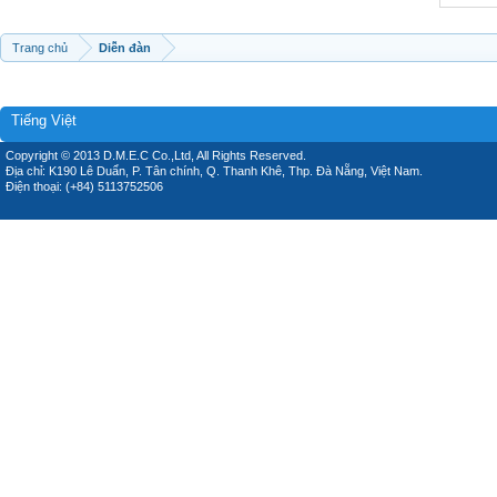
Trang chủ
Diễn đàn
Tiếng Việt
Copyright © 2013 D.M.E.C Co.,Ltd, All Rights Reserved.
Địa chỉ: K190 Lê Duẩn, P. Tân chính, Q. Thanh Khê, Thp. Đà Nẵng, Việt Nam.
Điện thoại: (+84) 5113752506