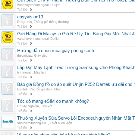
Gửi Sách Đi Mỹ Nhanh: Hướng Dẫn Chi Tiết Thời Gian, G
vanchuyennuocngoai
,
Du lịch
Trả lời:
0
easyvision13
Drograms
,
Thông gió thông thường
Trả lời:
0
Gửi Hàng Đi Malaysia Giá Rẻ Uy Tín: Bảng Giá Mới Nhất 
vanchuyennuocngoai
,
Du lịch
Trả lời:
0
Hướng dẫn chọn mua giày phòng sạch
thegioigiay
,
Giày dép
Trả lời:
0
Lắp Đặt Máy Lạnh Treo Tường Samsung Cho Phòng Khác
tinhtrieuan
,
Máy lạnh
Trả lời:
0
Báo giá Đồng hồ đo áp suất Unijin P252 Dantek ưu đãi cho h
Dantek
,
Các đồ gia dụng khác
Trả lời:
0
Tốc độ mạng eSIM có mạnh không?
Hà My Nghiêm
,
Liên kết
Trả lời:
0
Thường Xuyên Sửa Servo Lỗi Encoder,Nguyên Nhân Mất T
suathietbitudong3011
,
Thiết bị cơ điện
Trả lời:
0