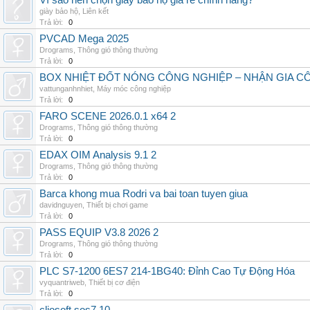
Vì sao nên chọn giày bảo hộ giá rẻ chính hãng?
giày bảo hộ
,
Liên kết
Trả lời:
0
PVCAD Mega 2025
Drograms
,
Thông gió thông thường
Trả lời:
0
BOX NHIỆT ĐỐT NÓNG CÔNG NGHIỆP – NHẬN GIA C
vattunganhnhiet
,
Máy móc công nghiệp
Trả lời:
0
FARO SCENE 2026.0.1 x64 2
Drograms
,
Thông gió thông thường
Trả lời:
0
EDAX OIM Analysis 9.1 2
Drograms
,
Thông gió thông thường
Trả lời:
0
Barca khong mua Rodri va bai toan tuyen giua
davidnguyen
,
Thiết bị chơi game
Trả lời:
0
PASS EQUIP V3.8 2026 2
Drograms
,
Thông gió thông thường
Trả lời:
0
PLC S7-1200 6ES7 214-1BG40: Đỉnh Cao Tự Động Hóa
vyquantriweb
,
Thiết bị cơ điện
Trả lời:
0