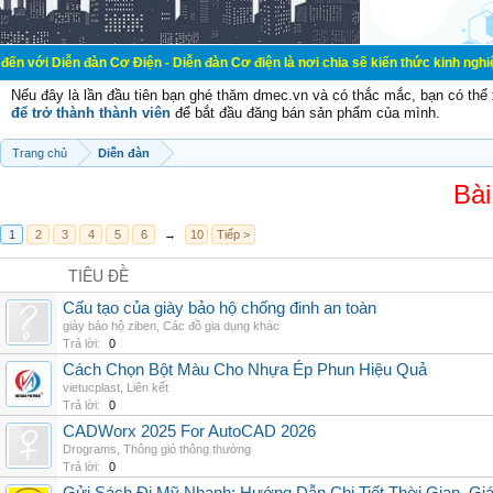
đàn Cơ Điện - Diễn đàn Cơ điện là nơi chia sẽ kiến thức kinh nghiệm trong lãnh
Nếu đây là lần đầu tiên bạn ghé thăm dmec.vn và có thắc mắc, bạn có th
để trở thành thành viên
để bắt đầu đăng bán sản phẩm của mình.
Trang chủ
Diễn đàn
Bài
1
2
3
4
5
6
→
10
Tiếp >
TIÊU ĐỀ
Cấu tạo của giày bảo hộ chống đinh an toàn
giày bảo hộ ziben
,
Các đồ gia dụng khác
Trả lời:
0
Cách Chọn Bột Màu Cho Nhựa Ép Phun Hiệu Quả
vietucplast
,
Liên kết
Trả lời:
0
CADWorx 2025 For AutoCAD 2026
Drograms
,
Thông gió thông thường
Trả lời:
0