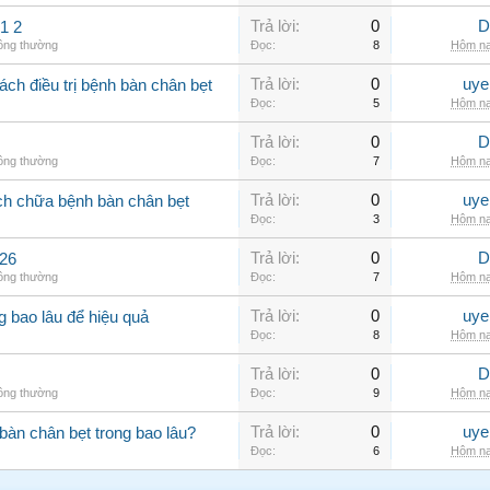
Trả lời:
0
D
1 2
hông thường
Đọc:
8
Hôm na
Trả lời:
0
uye
ch điều trị bệnh bàn chân bẹt
Đọc:
5
Hôm na
Trả lời:
0
D
hông thường
Đọc:
7
Hôm na
Trả lời:
0
uye
ch chữa bệnh bàn chân bẹt
Đọc:
3
Hôm na
Trả lời:
0
D
426
hông thường
Đọc:
7
Hôm na
Trả lời:
0
uye
ng bao lâu để hiệu quả
Đọc:
8
Hôm na
Trả lời:
0
D
hông thường
Đọc:
9
Hôm na
Trả lời:
0
uye
àn chân bẹt trong bao lâu?
Đọc:
6
Hôm na