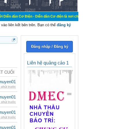
Điện - Diễn đàn Cơ điện là nơi chia sẽ kiến thức kinh nghiệm trong lãnh vực cơ
vào liên kết bên trên. Bạn có thể
đăng ký
Đăng nhập / Đăng ký
Liên hệ quảng cáo 1
ẾT CUỐI
nuyen01
 phút trước
nuyen01
 phút trước
nuyen01
 phút trước
nuyen01