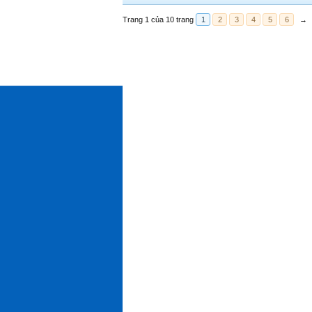
Trang 1 của 10 trang
1
2
3
4
5
6
→