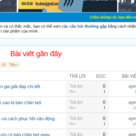
Chào mừng các bạn đến với Diễn đàn Cơ 
vn và có thắc mắc, bạn có thể xem
các câu hỏi thường gặp
bằng cách nhấn 
n sản phẩm của mình.
Bài viết gần đây
10
Tiếp >
TRẢ LỜI
ĐỌC
BÀI VI
Trả lời:
0
uye
gia giải đáp chi tiết
Đọc:
1
3
Trả lời:
0
uye
ì sao bị bàn chân bẹt
Đọc:
1
11
Trả lời:
0
uye
 và cách phục hồi vận động
Đọc:
1
18
Trả lời:
0
uye
ười có bàn chân bẹt ngay