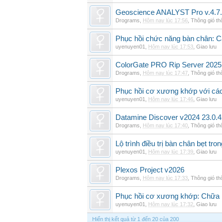
Geoscience ANALYST Pro v.4.7.
Drograms
,
Hôm nay lúc 17:56
,
Thông gió t
Phục hồi chức năng bàn chân: Cá
uyenuyen01
,
Hôm nay lúc 17:53
,
Giao lưu
ColorGate PRO Rip Server 2025
Drograms
,
Hôm nay lúc 17:47
,
Thông gió t
Phục hồi cơ xương khớp với cá
uyenuyen01
,
Hôm nay lúc 17:46
,
Giao lưu
Datamine Discover v2024 23.0.
Drograms
,
Hôm nay lúc 17:40
,
Thông gió t
Lộ trình điều trị bàn chân bẹt tro
uyenuyen01
,
Hôm nay lúc 17:39
,
Giao lưu
Plexos Project v2026
Drograms
,
Hôm nay lúc 17:33
,
Thông gió t
Phục hồi cơ xương khớp: Chữa b
uyenuyen01
,
Hôm nay lúc 17:32
,
Giao lưu
Hiển thị kết quả từ 1 đến 20 của 200