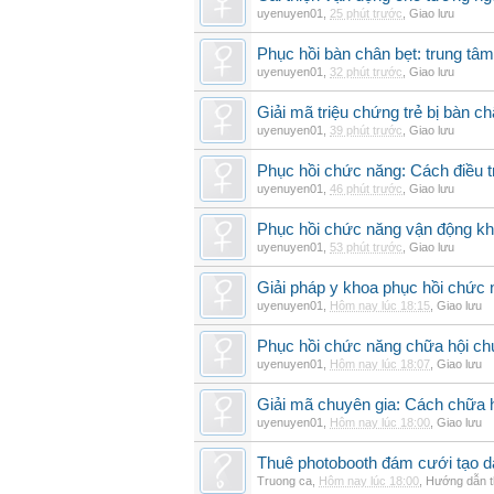
uyenuyen01
,
25 phút trước
,
Giao lưu
Phục hồi bàn chân bẹt: trung tâ
uyenuyen01
,
32 phút trước
,
Giao lưu
Giải mã triệu chứng trẻ bị bàn c
uyenuyen01
,
39 phút trước
,
Giao lưu
Phục hồi chức năng: Cách điều trị
uyenuyen01
,
46 phút trước
,
Giao lưu
Phục hồi chức năng vận động khi
uyenuyen01
,
53 phút trước
,
Giao lưu
Giải pháp y khoa phục hồi chức n
uyenuyen01
,
Hôm nay lúc 18:15
,
Giao lưu
Phục hồi chức năng chữa hội ch
uyenuyen01
,
Hôm nay lúc 18:07
,
Giao lưu
Giải mã chuyên gia: Cách chữa 
uyenuyen01
,
Hôm nay lúc 18:00
,
Giao lưu
Thuê photobooth đám cưới tạo dấ
Truong ca
,
Hôm nay lúc 18:00
,
Hướng dẫn t