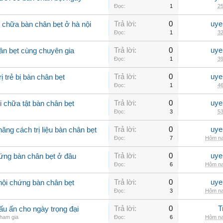
Đọc:
1
25
Trả lời:
0
uye
m chữa bàn chân bẹt ở hà nội
Đọc:
1
32
Trả lời:
0
uye
hân bẹt cùng chuyên gia
Đọc:
1
39
Trả lời:
0
uye
 trẻ bị bàn chân bẹt
Đọc:
1
46
Trả lời:
0
uye
 chữa tật bàn chân bẹt
Đọc:
3
53
Trả lời:
0
uye
ăng cách trị liệu bàn chân bẹt
Đọc:
7
Hôm na
Trả lời:
0
uye
ứng bàn chân bẹt ở đâu
Đọc:
6
Hôm na
Trả lời:
0
uye
hội chứng bàn chân bẹt
Đọc:
3
Hôm na
Trả lời:
0
T
u ấn cho ngày trọng đại
ham gia
Đọc:
6
Hôm na