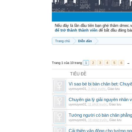
Nếu đây là lần đầu tiên bạn ghé thăm dmec.
để trở thành thành viên
để bắt đầu đăng bá
Trang chủ
Diễn đàn
Trang 1 của 10 trang
1
2
3
4
5
6
→
TIÊU ĐỀ
Vì sao bé bị bàn chân bẹt: Chuyên 
uyenuyen01
,
3 phút trước
,
Giao lưu
Chuyên gia lý giải nguyên nhân v
uyenuyen01
,
11 phút trước
,
Giao lưu
Tướng người có bàn chân phẳng
uyenuyen01
,
18 phút trước
,
Giao lưu
Cải thiện vận động cho tướng ng