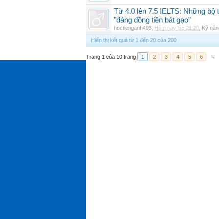
Từ 4.0 lên 7.5 IELTS: Những bộ t
"đáng đồng tiền bát gạo"
hoctienganh493
,
Hôm nay lúc 21:20
,
Kỹ năn
Hiển thị kết quả từ 1 đến 20 của 200
Trang 1 của 10 trang
1
2
3
4
5
6
→