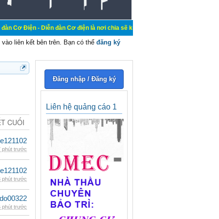
iễn đàn Cơ điện là nơi chia sẽ kiến thức kinh nghiệm trong lãnh vực cơ điện, m
vào liên kết bên trên. Bạn có thể
đăng ký
Đăng nhập / Đăng ký
Liên hệ quảng cáo 1
ẾT CUỐI
le121102
 phút trước
le121102
 phút trước
ldo00322
 phút trước