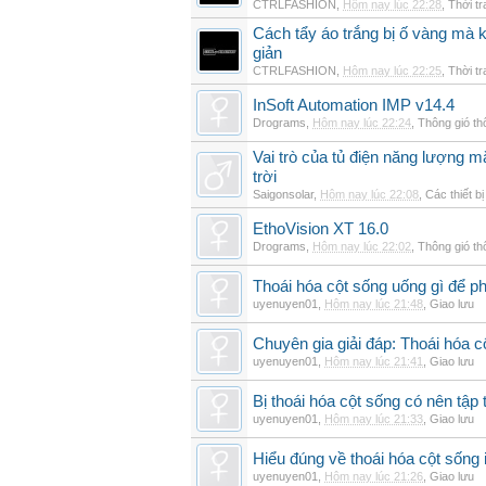
CTRLFASHION
,
Hôm nay lúc 22:28
,
Thời t
Cách tẩy áo trắng bị ố vàng mà 
giản
CTRLFASHION
,
Hôm nay lúc 22:25
,
Thời t
InSoft Automation IMP v14.4
Drograms
,
Hôm nay lúc 22:24
,
Thông gió t
Vai trò của tủ điện năng lượng mặ
trời
Saigonsolar
,
Hôm nay lúc 22:08
,
Các thiết b
EthoVision XT 16.0
Drograms
,
Hôm nay lúc 22:02
,
Thông gió t
Thoái hóa cột sống uống gì để p
uyenuyen01
,
Hôm nay lúc 21:48
,
Giao lưu
Chuyên gia giải đáp: Thoái hóa c
uyenuyen01
,
Hôm nay lúc 21:41
,
Giao lưu
Bị thoái hóa cột sống có nên tập
uyenuyen01
,
Hôm nay lúc 21:33
,
Giao lưu
Hiểu đúng về thoái hóa cột sống 
uyenuyen01
,
Hôm nay lúc 21:26
,
Giao lưu