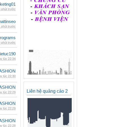
keting01
 phút trước
hattinseo
 phút trước
rograms
 phút trước
ietuc190
y lúc 22:34
ASHION
y lúc 22:30
ASHION
Liên hệ quảng cáo 2
y lúc 22:29
ASHION
y lúc 22:29
ASHION
y lúc 22:28