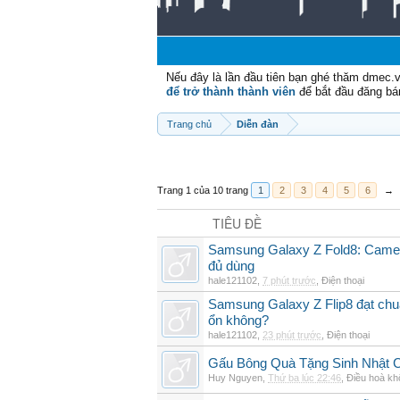
Nếu đây là lần đầu tiên bạn ghé thăm dmec.
để trở thành thành viên
để bắt đầu đăng bá
Trang chủ
Diễn đàn
Trang 1 của 10 trang
1
2
3
4
5
6
→
TIÊU ĐỀ
Samsung Galaxy Z Fold8: Camer
đủ dùng
hale121102
,
7 phút trước
,
Điện thoại
Samsung Galaxy Z Flip8 đạt chu
ổn không?
hale121102
,
23 phút trước
,
Điện thoại
Gấu Bông Quà Tặng Sinh Nhật
Huy Nguyen
,
Thứ ba lúc 22:46
,
Điều hoà kh