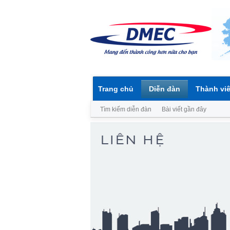
Trang chủ
Diễn đàn
Thành vi
Tìm kiếm diễn đàn
Bài viết gần đây