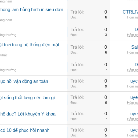
rang nam
không làm hỏng hình in siêu đơn
Trả lời:
0
CTRLF
Đọc:
6
Hôm na
rang nam
Trả lời:
0
D
hông thường
Đọc:
3
Hôm na
t trời trong hệ thống điện mặt
Trả lời:
0
Sai
Đọc:
6
Hôm na
ị khác
Trả lời:
0
D
hông thường
Đọc:
7
Hôm na
Trả lời:
0
uye
hục hồi vận động an toàn
Đọc:
9
Hôm na
Trả lời:
0
uye
ột sống thắt lưng nên làm gì
Đọc:
6
Hôm na
Trả lời:
0
uye
 thể dục? Lời khuyên Y khoa
Đọc:
7
Hôm na
Trả lời:
0
uye
icd 10 để phục hồi nhanh
Đọc:
5
Hôm na