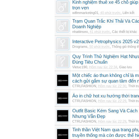
Kinh nghiệm thuê xe 45 chỗ giúp 
trọn vẹn
wifimmarketing01
,
40 phút trước
,
Liên kết
Trạm Quan Trắc Khí Thải Và Cá
Doanh Nghiệp
nhattinseo
,
41 phút trước
,
Các thiết bị khác
Interactive Petrophysics 2025 v2
Drograms
,
50 phút trước
,
Thông gió thông 
Quy Trình Thử Nghiệm Hạt Nhự
Đúng Tiêu Chuẩn
Vietuc190
,
Hôm nay lúc 22:34
,
Giao lưu
Một chiếc áo thun không chỉ là m
cách gửi gắm sự quan tâm đến 
CTRLFASHION
,
Hôm nay lúc 22:30
,
Thời t
Áo in chữ hot xu hướng thời tra
CTRLFASHION
,
Hôm nay lúc 22:29
,
Thời t
Outfit Basic Kém Sang Và Các
Nhưng Vẫn Đẹp
CTRLFASHION
,
Hôm nay lúc 22:29
,
Thời t
Tinh thần Việt Nam qua trang p
truyền thống mà còn được thể h