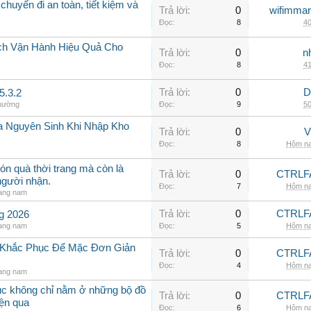
chuyến đi an toàn, tiết kiệm và
Trả lời:
0
wifimmar
Đọc:
8
40
ch Vận Hành Hiệu Quả Cho
Trả lời:
0
n
Đọc:
8
41
Trả lời:
0
D
5.3.2
thường
Đọc:
9
50
a Nguyên Sinh Khi Nhập Kho
Trả lời:
0
V
Đọc:
8
Hôm na
ón quà thời trang mà còn là
Trả lời:
0
CTRLF
người nhận.
Đọc:
7
Hôm na
rang nam
Trả lời:
0
CTRLF
ng 2026
rang nam
Đọc:
5
Hôm na
h Khắc Phục Để Mặc Đơn Giản
Trả lời:
0
CTRLF
Đọc:
4
Hôm na
rang nam
hục không chỉ nằm ở những bộ đồ
Trả lời:
0
CTRLF
iện qua
Đọc:
6
Hôm na