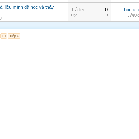
ài liệu mình đã học và thấy
Trả lời:
0
hoctie
Đọc:
9
Hôm na
g
10
Tiếp >