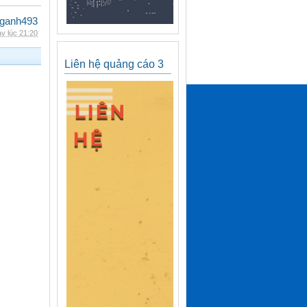
nganh493
y lúc 21:20
Liên hệ quảng cáo 3