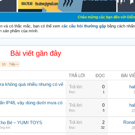
Chào mừng các bạn đến với Diễn đàn Cơ Điện - D
vn và có thắc mắc, bạn có thể xem
các câu hỏi thường gặp
bằng cách nhấn 
n sản phẩm của mình.
Bài viết gần đây
10
Tiếp >
TRẢ LỜI
ĐỌC
BÀI VI
a không quá nhiều nhưng có vẻ
Trả lời:
0
ha
Đọc:
1
7
ẩn IP48, vậy dùng dưới mưa có
Trả lời:
0
ha
Đọc:
5
23
Trả lời:
2
Rona
 Cho Bé – YUMI TOYS
ông khí
Đọc:
32
26