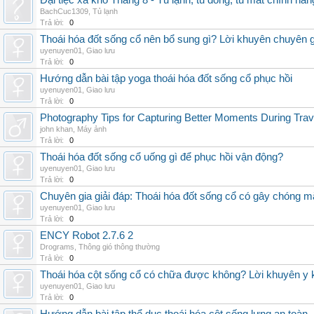
Đại tiệc xả kho Tháng 8 - Tủ lạnh, tủ đông, tủ mát chính hã
BachCuc1309
,
Tủ lạnh
Trả lời:
0
Thoái hóa đốt sống cổ nên bổ sung gì? Lời khuyên chuyên g
uyenuyen01
,
Giao lưu
Trả lời:
0
Hướng dẫn bài tập yoga thoái hóa đốt sống cổ phục hồi
uyenuyen01
,
Giao lưu
Trả lời:
0
Photography Tips for Capturing Better Moments During Trav
john khan
,
Máy ảnh
Trả lời:
0
Thoái hóa đốt sống cổ uống gì để phục hồi vận động?
uyenuyen01
,
Giao lưu
Trả lời:
0
Chuyên gia giải đáp: Thoái hóa đốt sống cổ có gây chóng m
uyenuyen01
,
Giao lưu
Trả lời:
0
ENCY Robot 2.7.6 2
Drograms
,
Thông gió thông thường
Trả lời:
0
Thoái hóa cột sống cổ có chữa được không? Lời khuyên y 
uyenuyen01
,
Giao lưu
Trả lời:
0