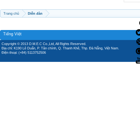
Trang chủ
Diễn đàn
Tiếng Việt
Copyright © 2013 D.M.E.C Co.,Ltd, All Rights Reserved.
Địa chỉ: K190 Lê Duẩn, P. Tân chính, Q. Thanh Khê, Thp. Đà Nẵng, Việt Nam.
Điện thoại: (+84) 5113752506