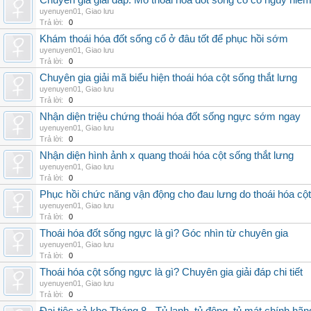
Chuyên gia giải đáp: Mổ thoái hóa đốt sống cổ có nguy hiể
uyenuyen01
,
Giao lưu
Trả lời:
0
Khám thoái hóa đốt sống cổ ở đâu tốt để phục hồi sớm
uyenuyen01
,
Giao lưu
Trả lời:
0
Chuyên gia giải mã biểu hiện thoái hóa cột sống thắt lưng
uyenuyen01
,
Giao lưu
Trả lời:
0
Nhận diện triệu chứng thoái hóa đốt sống ngực sớm ngay
uyenuyen01
,
Giao lưu
Trả lời:
0
Nhận diện hình ảnh x quang thoái hóa cột sống thắt lưng
uyenuyen01
,
Giao lưu
Trả lời:
0
Phục hồi chức năng vận động cho đau lưng do thoái hóa cộ
uyenuyen01
,
Giao lưu
Trả lời:
0
Thoái hóa đốt sống ngực là gì? Góc nhìn từ chuyên gia
uyenuyen01
,
Giao lưu
Trả lời:
0
Thoái hóa cột sống ngực là gì? Chuyên gia giải đáp chi tiết
uyenuyen01
,
Giao lưu
Trả lời:
0