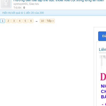
Hướng dẫn bài tập thể dục thoái hóa cột sống lưng an toàn
uyenuyen01
,
Giao lưu
Trả lời:
0
Hiển thị kết quả từ 1 đến 20 của 200
1
2
3
4
5
6
→
10
Tiếp >
Đă
Liê