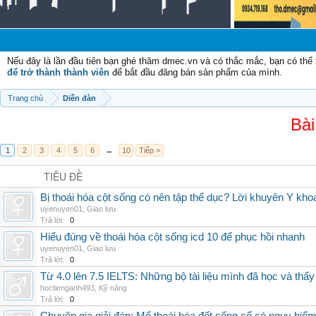
Nếu đây là lần đầu tiên bạn ghé thăm dmec.vn và có thắc mắc, bạn có th
để trở thành thành viên
để bắt đầu đăng bán sản phẩm của mình.
Trang chủ
Diễn đàn
Bài
1
2
3
4
5
6
→
10
Tiếp >
TIÊU ĐỀ
Bị thoái hóa cột sống có nên tập thể dục? Lời khuyên Y kho
uyenuyen01
,
Giao lưu
Trả lời:
0
Hiểu đúng về thoái hóa cột sống icd 10 để phục hồi nhanh
uyenuyen01
,
Giao lưu
Trả lời:
0
Từ 4.0 lên 7.5 IELTS: Những bộ tài liệu mình đã học và thấy
hoctienganh493
,
Kỹ năng
Trả lời:
0