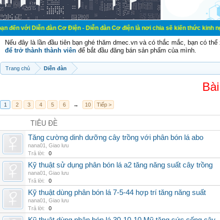
n đàn Cơ Điện - Diễn đàn Cơ điện là nơi chia sẽ kiến thức kinh nghiệm trong l
Nếu đây là lần đầu tiên bạn ghé thăm dmec.vn và có thắc mắc, bạn có th
để trở thành thành viên
để bắt đầu đăng bán sản phẩm của mình.
Trang chủ
Diễn đàn
Bài
1
2
3
4
5
6
→
10
Tiếp >
TIÊU ĐỀ
Tăng cường dinh dưỡng cây trồng với phân bón lá abo
nana01
,
Giao lưu
Trả lời:
0
Kỹ thuật sử dụng phân bón lá a2 tăng năng suất cây trồng
nana01
,
Giao lưu
Trả lời:
0
Kỹ thuật dùng phân bón lá 7-5-44 hợp trí tăng năng suất
nana01
,
Giao lưu
Trả lời:
0