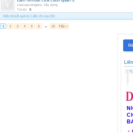
Làm remote cửa cuốn quận 3
suacuacuongiare
,
Xây dựng
Trả lời:
0
Hiển thị kết quả từ 1 đến 20 của 200
1
2
3
4
5
6
→
10
Tiếp >
Đă
Liê