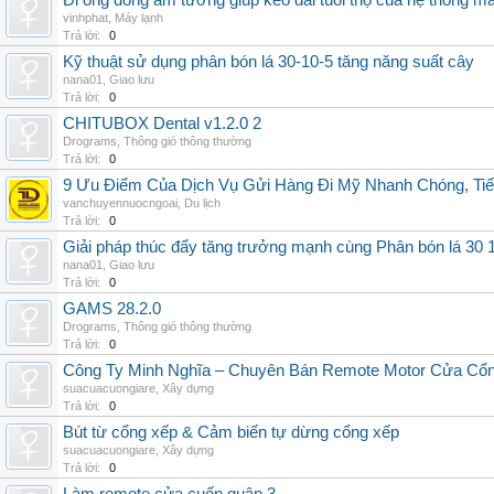
Đi ống đồng âm tường giúp kéo dài tuổi thọ của hệ thống m
vinhphat
,
Máy lạnh
Trả lời:
0
Kỹ thuật sử dụng phân bón lá 30-10-5 tăng năng suất cây
nana01
,
Giao lưu
Trả lời:
0
CHITUBOX Dental v1.2.0 2
Drograms
,
Thông gió thông thường
Trả lời:
0
9 Ưu Điểm Của Dịch Vụ Gửi Hàng Đi Mỹ Nhanh Chóng, Tiế
vanchuyennuocngoai
,
Du lịch
Trả lời:
0
Giải pháp thúc đẩy tăng trưởng mạnh cùng Phân bón lá 30 1
nana01
,
Giao lưu
Trả lời:
0
GAMS 28.2.0
Drograms
,
Thông gió thông thường
Trả lời:
0
Công Ty Minh Nghĩa – Chuyên Bán Remote Motor Cửa Cổn
suacuacuongiare
,
Xây dựng
Trả lời:
0
Bút từ cổng xếp & Cảm biến tự dừng cổng xếp
suacuacuongiare
,
Xây dựng
Trả lời:
0