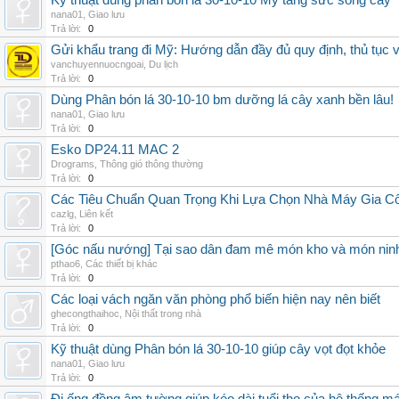
Kỹ thuật dùng phân bón lá 30-10-10 Mỹ tăng sức sống cây
nana01
,
Giao lưu
Trả lời:
0
Gửi khẩu trang đi Mỹ: Hướng dẫn đầy đủ quy định, thủ tục 
vanchuyennuocngoai
,
Du lịch
Trả lời:
0
Dùng Phân bón lá 30-10-10 bm dưỡng lá cây xanh bền lâu!
nana01
,
Giao lưu
Trả lời:
0
Esko DP24.11 MAC 2
Drograms
,
Thông gió thông thường
Trả lời:
0
Các Tiêu Chuẩn Quan Trọng Khi Lựa Chọn Nhà Máy Gia 
cazlg
,
Liên kết
Trả lời:
0
[Góc nấu nướng] Tại sao dân đam mê món kho và món ninh
pthao6
,
Các thiết bị khác
Trả lời:
0
Các loại vách ngăn văn phòng phổ biến hiện nay nên biết
ghecongthaihoc
,
Nội thất trong nhà
Trả lời:
0
Kỹ thuật dùng Phân bón lá 30-10-10 giúp cây vọt đọt khỏe
nana01
,
Giao lưu
Trả lời:
0