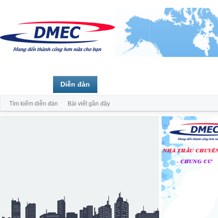
Trang chủ
Diễn đàn
Thành viên
Tìm kiếm diễn đàn
Bài viết gần đây