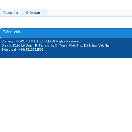
Trang chủ
Diễn đàn
Tiếng Việt
Copyright © 2013 D.M.E.C Co.,Ltd, All Rights Reserved.
Địa chỉ: K190 Lê Duẩn, P. Tân chính, Q. Thanh Khê, Thp. Đà Nẵng, Việt Nam.
Điện thoại: (+84) 5113752506