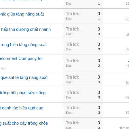
Đọc:
1
16
Trả lời:
0
nik giúp tăng năng suất
Đọc:
1
24
Trả lời:
0
g hấp thu dưỡng chất nhanh
Đọc:
3
31
Trả lời:
0
 rong biển tăng năng suất
Đọc:
3
39
velopment Company for
Trả lời:
0
Đọc:
2
46
hiệp
Trả lời:
0
quelant fe tăng năng suất
Đọc:
3
46
Trả lời:
0
 trồng hồi phục sức sống
Đọc:
3
52
Trả lời:
0
t canh tác hiệu quả cao
Đọc:
3
59
Trả lời:
0
g suất cho cây trồng khỏe
Đọc:
3
Hôm na