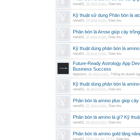
nana01
,
16 phút trước
,
Giao lưu
Kỹ thuật sử dụng Phân bón lá ato
nana01
,
24 phút trước
,
Giao lưu
Phân bón lá Arrow giúp cây trồn
nana01
,
31 phút trước
,
Giao lưu
Kỹ thuật dùng phân bón lá amino
nana01
,
39 phút trước
,
Giao lưu
Future-Ready Astrology App De
Business Success
Appslure
,
46 phút trước
,
Thông tin doanh ng
Kỹ thuật dùng phân bón lá amino 
nana01
,
46 phút trước
,
Giao lưu
Phân bón lá amino plus giúp cây
nana01
,
52 phút trước
,
Giao lưu
Phân bón lá amino là gì? Kỹ thuậ
nana01
,
59 phút trước
,
Giao lưu
Phân bón lá amino gold tăng năn
nana01
,
Hôm nay lúc 17:51
,
Giao lưu