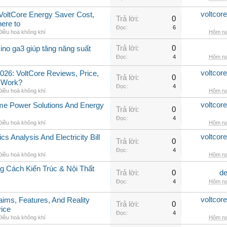
voltcor
, VoltCore Energy Saver Cost,
Trả lời:
0
ere to
Đọc:
6
Điều hoà không khí
Hôm na
Trả lời:
0
ino ga3 giúp tăng năng suất
Đọc:
4
Hôm na
voltcor
026: VoltCore Reviews, Price,
Trả lời:
0
y Work?
Đọc:
4
Điều hoà không khí
Hôm na
voltcor
me Power Solutions And Energy
Trả lời:
0
Đọc:
4
Điều hoà không khí
Hôm na
voltcor
cs Analysis And Electricity Bill
Trả lời:
0
Đọc:
4
Điều hoà không khí
Hôm na
 Cách Kiến Trúc & Nội Thất
Trả lời:
0
de
Đọc:
4
Hôm na
voltcor
aims, Features, And Reality
Trả lời:
0
vice
Đọc:
4
Điều hoà không khí
Hôm na