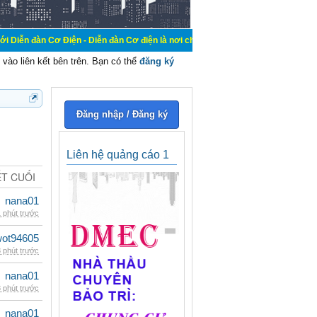
Điện - Diễn đàn Cơ điện là nơi chia sẽ kiến thức kinh nghiệm trong lãnh vực c
vào liên kết bên trên. Bạn có thể
đăng ký
Đăng nhập / Đăng ký
Liên hệ quảng cáo 1
ẾT CUỐI
nana01
 phút trước
wot94605
 phút trước
nana01
 phút trước
nana01