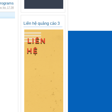
rograms
y lúc 17:38
Liên hệ quảng cáo 3