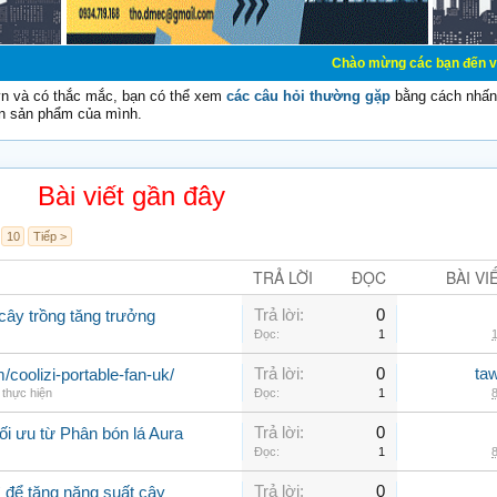
Chào mừng các bạn đến với Diễn đàn Cơ 
vn và có thắc mắc, bạn có thể xem
các câu hỏi thường gặp
bằng cách nhấn 
n sản phẩm của mình.
Bài viết gần đây
10
Tiếp >
TRẢ LỜI
ĐỌC
BÀI VI
Trả lời:
0
 cây trồng tăng trưởng
Đọc:
1
1
Trả lời:
0
ta
m/coolizi-portable-fan-uk/
 thực hiện
Đọc:
1
8
Trả lời:
0
ối ưu từ Phân bón lá Aura
Đọc:
1
8
Trả lời:
0
ì để tăng năng suất cây