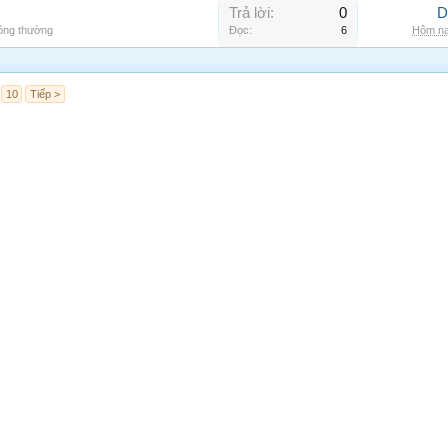
Trả lời:
0
D
hông thường
Đọc:
6
Hôm na
10
Tiếp >