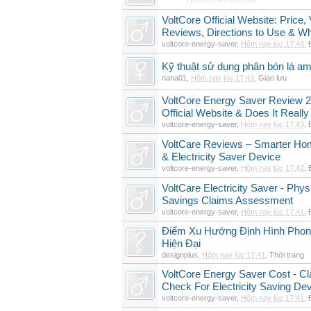
VoltCore Official Website: Price
Reviews, Directions to Use & Wh
voltcore-energy-saver
,
Hôm nay lúc 17:43
,
Kỹ thuật sử dụng phân bón lá am
nana01
,
Hôm nay lúc 17:43
,
Giao lưu
VoltCore Energy Saver Review 2
Official Website & Does It Reall
voltcore-energy-saver
,
Hôm nay lúc 17:43
,
VoltCare Reviews – Smarter Ho
& Electricity Saver Device
voltcore-energy-saver
,
Hôm nay lúc 17:42
,
VoltCare Electricity Saver - Physi
Savings Claims Assessment
voltcore-energy-saver
,
Hôm nay lúc 17:41
,
Điểm Xu Hướng Định Hình Phong
Hiện Đại
designplus
,
Hôm nay lúc 17:41
,
Thời trang
VoltCore Energy Saver Cost - Cl
Check For Electricity Saving De
voltcore-energy-saver
,
Hôm nay lúc 17:41
,