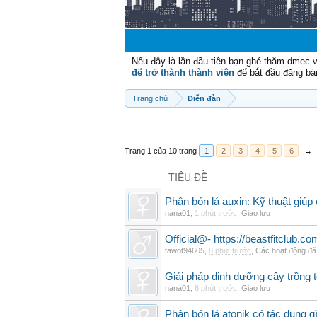
Nếu đây là lần đầu tiên bạn ghé thăm dmec.
để trở thành thành viên
để bắt đầu đăng bá
Trang chủ
Diễn đàn
Trang 1 của 10 trang
1
2
3
4
5
6
→
TIÊU ĐỀ
Phân bón lá auxin: Kỹ thuật giúp
nana01
,
1 phút trước
,
Giao lưu
Official@- https://beastfitclub.co
tawot94605
,
8 phút trước
,
Các hoạt động đã
Giải pháp dinh dưỡng cây trồng t
nana01
,
8 phút trước
,
Giao lưu
Phân bón lá atonik có tác dụng g