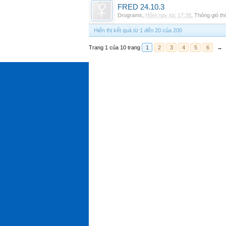
FRED 24.10.3
Drograms
,
Hôm nay lúc 17:38
,
Thông gió t
Hiển thị kết quả từ 1 đến 20 của 200
Trang 1 của 10 trang
1
2
3
4
5
6
→