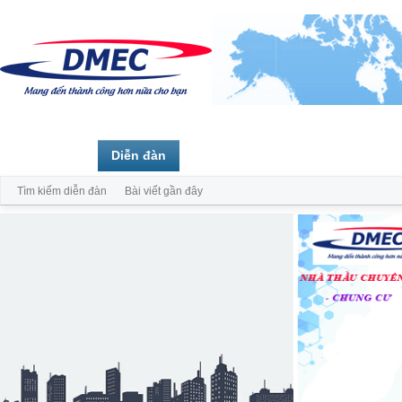
Trang chủ
Diễn đàn
Thành viên
Tìm kiếm diễn đàn
Bài viết gần đây