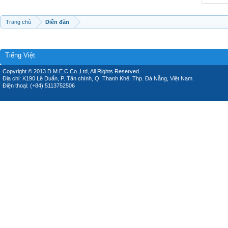
Trang chủ
Diễn đàn
Tiếng Việt
Copyright © 2013 D.M.E.C Co.,Ltd, All Rights Reserved.
Địa chỉ: K190 Lê Duẩn, P. Tân chính, Q. Thanh Khê, Thp. Đà Nẵng, Việt Nam.
Điện thoại: (+84) 5113752506