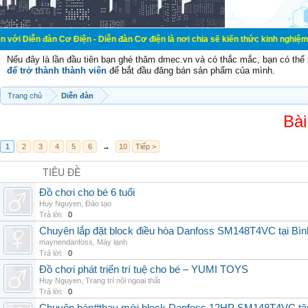
 Cơ Điện - Diễn đàn Cơ điện là nơi chia sẽ kiến thức kinh nghiệm trong lãnh v
Nếu đây là lần đầu tiên bạn ghé thăm dmec.vn và có thắc mắc, bạn có th
để trở thành thành viên
để bắt đầu đăng bán sản phẩm của mình.
Trang chủ
Diễn đàn
Bài
1
2
3
4
5
6
→
10
Tiếp >
TIÊU ĐỀ
Đồ chơi cho bé 6 tuổi
Huy Nguyen
,
Đào tạo
Trả lời:
0
Chuyên lắp đặt block điều hòa Danfoss SM148T4VC tại Bình
maynendanfoss
,
Máy lạnh
Trả lời:
0
Đồ chơi phát triển trí tuệ cho bé – YUMI TOYS
Huy Nguyen
,
Trang trí nội ngoại thất
Trả lời:
0