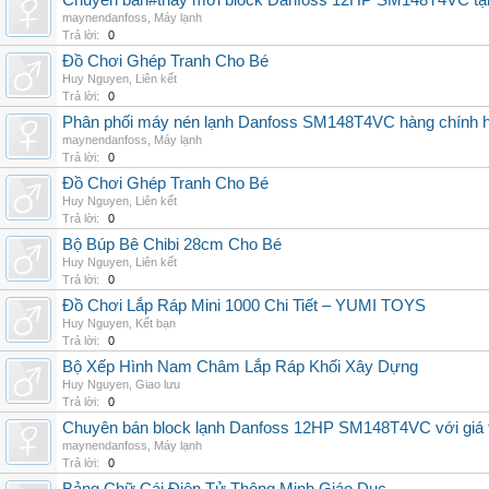
Chuyên bán#thay mới block Danfoss 12HP SM148T4VC tận n
maynendanfoss
,
Máy lạnh
Trả lời:
0
Đồ Chơi Ghép Tranh Cho Bé
Huy Nguyen
,
Liên kết
Trả lời:
0
Phân phối máy nén lạnh Danfoss SM148T4VC hàng chính hã
maynendanfoss
,
Máy lạnh
Trả lời:
0
Đồ Chơi Ghép Tranh Cho Bé
Huy Nguyen
,
Liên kết
Trả lời:
0
Bộ Búp Bê Chibi 28cm Cho Bé
Huy Nguyen
,
Liên kết
Trả lời:
0
Đồ Chơi Lắp Ráp Mini 1000 Chi Tiết – YUMI TOYS
Huy Nguyen
,
Kết bạn
Trả lời:
0
Bộ Xếp Hình Nam Châm Lắp Ráp Khối Xây Dựng
Huy Nguyen
,
Giao lưu
Trả lời:
0
Chuyên bán block lạnh Danfoss 12HP SM148T4VC với giá tốt
maynendanfoss
,
Máy lạnh
Trả lời:
0