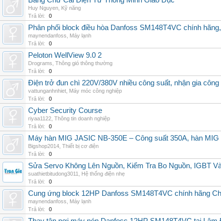
Bảng Chữ Cái Điện Tử Thông Minh Giáo Dục
Huy Nguyen
,
Kỹ năng
Trả lời:
0
Phân phối block điều hòa Danfoss SM148T4VC chính hãng, g
maynendanfoss
,
Máy lạnh
Trả lời:
0
Peloton WellView 9.0 2
Drograms
,
Thông gió thông thường
Trả lời:
0
Điện trở đun chì 220V/380V nhiều công suất, nhận gia công
vattunganhnhiet
,
Máy móc công nghiệp
Trả lời:
0
Cyber Security Course
riyaa1122
,
Thông tin doanh nghiệp
Trả lời:
0
Máy hàn MIG JASIC NB-350E – Công suất 350A, hàn MI
Bigshop2014
,
Thiết bị cơ điện
Trả lời:
0
Sửa Servo Không Lên Nguồn, Kiểm Tra Bo Nguồn, IGBT V
suathietbitudong3011
,
Hệ thống điện nhẹ
Trả lời:
0
Cung ứng block 12HP Danfoss SM148T4VC chính hãng China
maynendanfoss
,
Máy lạnh
Trả lời:
0