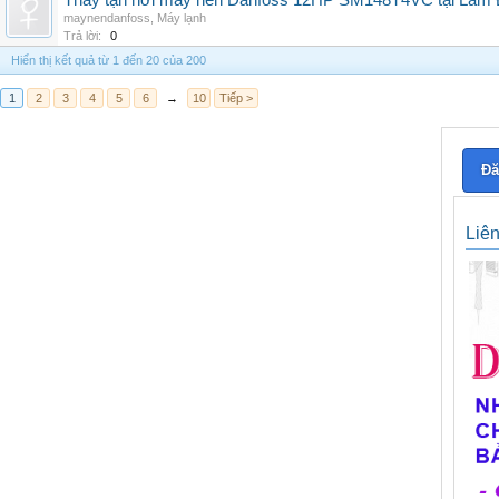
Thay tận nơi máy nén Danfoss 12HP SM148T4VC tại Lâm Đ
maynendanfoss
,
Máy lạnh
Trả lời:
0
Hiển thị kết quả từ 1 đến 20 của 200
1
2
3
4
5
6
→
10
Tiếp >
Đă
Liê