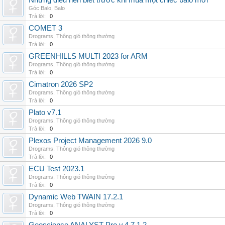
Những điều nên biết trước khi mua một chiếc balo mới
Góc Balo
,
Balo
Trả lời:
0
COMET 3
Drograms
,
Thông gió thông thường
Trả lời:
0
GREENHILLS MULTI 2023 for ARM
Drograms
,
Thông gió thông thường
Trả lời:
0
Cimatron 2026 SP2
Drograms
,
Thông gió thông thường
Trả lời:
0
Plato v7.1
Drograms
,
Thông gió thông thường
Trả lời:
0
Plexos Project Management 2026 9.0
Drograms
,
Thông gió thông thường
Trả lời:
0
ECU Test 2023.1
Drograms
,
Thông gió thông thường
Trả lời:
0
Dynamic Web TWAIN 17.2.1
Drograms
,
Thông gió thông thường
Trả lời:
0