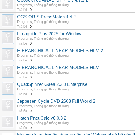
Geoscience ANALYST Pro v.4.7.1 2
Drograms
,
Thông gió thông thường
Trả lời:
0
CGS ORIS PressMatch 4.4 2
Drograms
,
Thông gió thông thường
Trả lời:
0
Limaguide Plus 2025 for Window
Drograms
,
Thông gió thông thường
Trả lời:
0
HIERARCHICAL LINEAR MODELS HLM 2
Drograms
,
Thông gió thông thường
Trả lời:
0
HIERARCHICAL LINEAR MODELS HLM
Drograms
,
Thông gió thông thường
Trả lời:
0
QuadSpinner Gaea 2.2.9 Enterprise
Drograms
,
Thông gió thông thường
Trả lời:
0
Jeppesen Cycle DVD 2608 Full World 2
Drograms
,
Thông gió thông thường
Trả lời:
0
Hatch PneuCalc v8.0.3 2
Drograms
,
Thông gió thông thường
Trả lời:
0