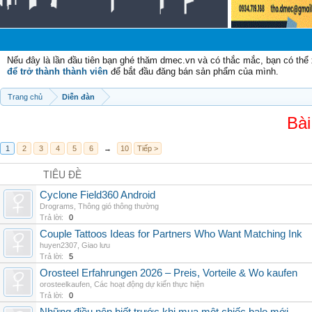
Chà
Nếu đây là lần đầu tiên bạn ghé thăm dmec.vn và có thắc mắc, bạn có th
để trở thành thành viên
để bắt đầu đăng bán sản phẩm của mình.
Trang chủ
Diễn đàn
Bài
1
2
3
4
5
6
→
10
Tiếp >
TIÊU ĐỀ
Cyclone Field360 Android
Drograms
,
Thông gió thông thường
Trả lời:
0
Couple Tattoos Ideas for Partners Who Want Matching Ink
huyen2307
,
Giao lưu
Trả lời:
5
Orosteel Erfahrungen 2026 – Preis, Vorteile & Wo kaufen
orosteelkaufen
,
Các hoạt động dự kiến thực hiện
Trả lời:
0