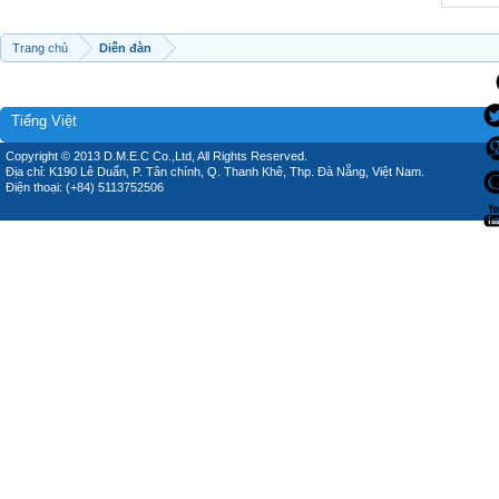
Trang chủ
Diễn đàn
Tiếng Việt
Copyright © 2013 D.M.E.C Co.,Ltd, All Rights Reserved.
Địa chỉ: K190 Lê Duẩn, P. Tân chính, Q. Thanh Khê, Thp. Đà Nẵng, Việt Nam.
Điện thoại: (+84) 5113752506