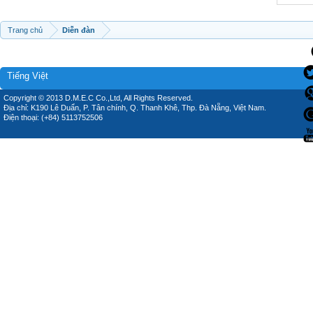
Trang chủ
Diễn đàn
Tiếng Việt
Copyright © 2013 D.M.E.C Co.,Ltd, All Rights Reserved.
Địa chỉ: K190 Lê Duẩn, P. Tân chính, Q. Thanh Khê, Thp. Đà Nẵng, Việt Nam.
Điện thoại: (+84) 5113752506