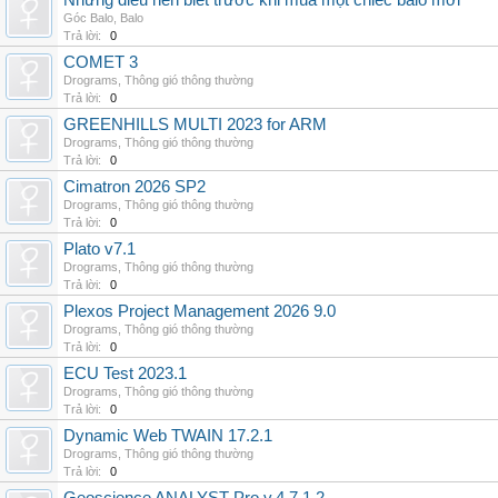
Những điều nên biết trước khi mua một chiếc balo mới
Góc Balo
,
Balo
Trả lời:
0
COMET 3
Drograms
,
Thông gió thông thường
Trả lời:
0
GREENHILLS MULTI 2023 for ARM
Drograms
,
Thông gió thông thường
Trả lời:
0
Cimatron 2026 SP2
Drograms
,
Thông gió thông thường
Trả lời:
0
Plato v7.1
Drograms
,
Thông gió thông thường
Trả lời:
0
Plexos Project Management 2026 9.0
Drograms
,
Thông gió thông thường
Trả lời:
0
ECU Test 2023.1
Drograms
,
Thông gió thông thường
Trả lời:
0
Dynamic Web TWAIN 17.2.1
Drograms
,
Thông gió thông thường
Trả lời:
0