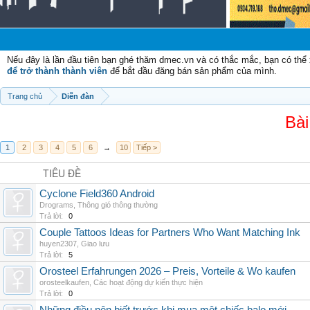
Chào
Nếu đây là lần đầu tiên bạn ghé thăm dmec.vn và có thắc mắc, bạn có th
để trở thành thành viên
để bắt đầu đăng bán sản phẩm của mình.
Trang chủ
Diễn đàn
Bài
1
2
3
4
5
6
→
10
Tiếp >
TIÊU ĐỀ
Cyclone Field360 Android
Drograms
,
Thông gió thông thường
Trả lời:
0
Couple Tattoos Ideas for Partners Who Want Matching Ink
huyen2307
,
Giao lưu
Trả lời:
5
Orosteel Erfahrungen 2026 – Preis, Vorteile & Wo kaufen
orosteelkaufen
,
Các hoạt động dự kiến thực hiện
Trả lời:
0