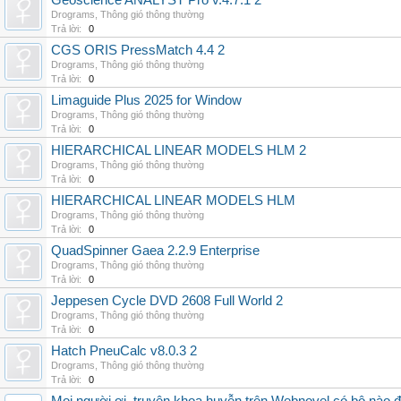
Geoscience ANALYST Pro v.4.7.1 2
Drograms
,
Thông gió thông thường
Trả lời:
0
CGS ORIS PressMatch 4.4 2
Drograms
,
Thông gió thông thường
Trả lời:
0
Limaguide Plus 2025 for Window
Drograms
,
Thông gió thông thường
Trả lời:
0
HIERARCHICAL LINEAR MODELS HLM 2
Drograms
,
Thông gió thông thường
Trả lời:
0
HIERARCHICAL LINEAR MODELS HLM
Drograms
,
Thông gió thông thường
Trả lời:
0
QuadSpinner Gaea 2.2.9 Enterprise
Drograms
,
Thông gió thông thường
Trả lời:
0
Jeppesen Cycle DVD 2608 Full World 2
Drograms
,
Thông gió thông thường
Trả lời:
0
Hatch PneuCalc v8.0.3 2
Drograms
,
Thông gió thông thường
Trả lời:
0