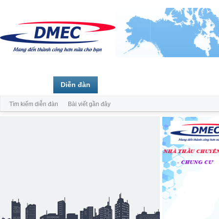
Trang chủ
Diễn đàn
Thành viên
Tìm kiếm diễn đàn
Bài viết gần đây