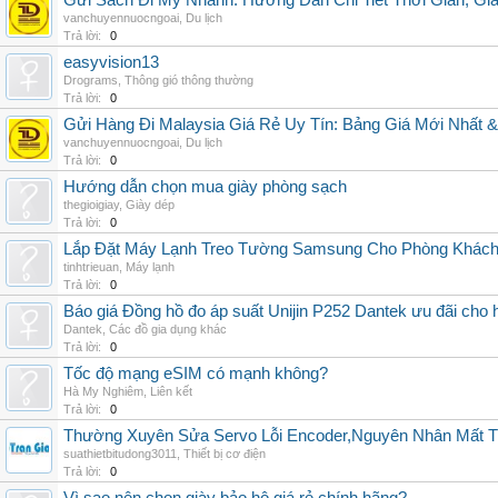
Gửi Sách Đi Mỹ Nhanh: Hướng Dẫn Chi Tiết Thời Gian, G
vanchuyennuocngoai
,
Du lịch
Trả lời:
0
easyvision13
Drograms
,
Thông gió thông thường
Trả lời:
0
Gửi Hàng Đi Malaysia Giá Rẻ Uy Tín: Bảng Giá Mới Nhất 
vanchuyennuocngoai
,
Du lịch
Trả lời:
0
Hướng dẫn chọn mua giày phòng sạch
thegioigiay
,
Giày dép
Trả lời:
0
Lắp Đặt Máy Lạnh Treo Tường Samsung Cho Phòng Khác
tinhtrieuan
,
Máy lạnh
Trả lời:
0
Báo giá Đồng hồ đo áp suất Unijin P252 Dantek ưu đãi cho h
Dantek
,
Các đồ gia dụng khác
Trả lời:
0
Tốc độ mạng eSIM có mạnh không?
Hà My Nghiêm
,
Liên kết
Trả lời:
0
Thường Xuyên Sửa Servo Lỗi Encoder,Nguyên Nhân Mất T
suathietbitudong3011
,
Thiết bị cơ điện
Trả lời:
0