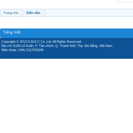
Trang chủ
Diễn đàn
Tiếng Việt
Copyright © 2013 D.M.E.C Co.,Ltd, All Rights Reserved.
Địa chỉ: K190 Lê Duẩn, P. Tân chính, Q. Thanh Khê, Thp. Đà Nẵng, Việt Nam.
Điện thoại: (+84) 5113752506