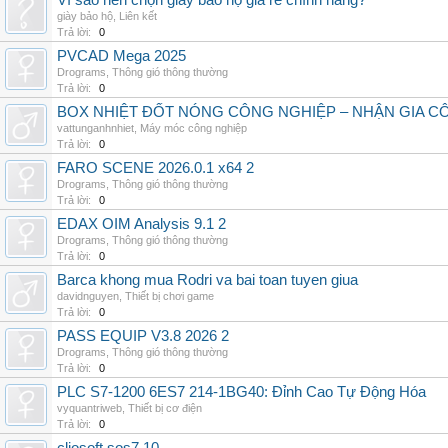
Vì sao nên chọn giày bảo hộ giá rẻ chính hãng?
giày bảo hộ
,
Liên kết
Trả lời:
0
PVCAD Mega 2025
Drograms
,
Thông gió thông thường
Trả lời:
0
BOX NHIỆT ĐỐT NÓNG CÔNG NGHIỆP – NHẬN GIA C
vattunganhnhiet
,
Máy móc công nghiệp
Trả lời:
0
FARO SCENE 2026.0.1 x64 2
Drograms
,
Thông gió thông thường
Trả lời:
0
EDAX OIM Analysis 9.1 2
Drograms
,
Thông gió thông thường
Trả lời:
0
Barca khong mua Rodri va bai toan tuyen giua
davidnguyen
,
Thiết bị chơi game
Trả lời:
0
PASS EQUIP V3.8 2026 2
Drograms
,
Thông gió thông thường
Trả lời:
0
PLC S7-1200 6ES7 214-1BG40: Đỉnh Cao Tự Động Hóa
vyquantriweb
,
Thiết bị cơ điện
Trả lời:
0