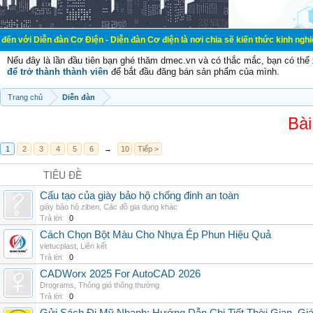
đàn Cơ Điện - Diễn đàn Cơ điện là nơi chia sẽ kiến thức kinh nghiệm trong lãn
Nếu đây là lần đầu tiên bạn ghé thăm dmec.vn và có thắc mắc, bạn có th
để trở thành thành viên
để bắt đầu đăng bán sản phẩm của mình.
Trang chủ
Diễn đàn
Bài
1
2
3
4
5
6
→
10
Tiếp >
TIÊU ĐỀ
Cấu tạo của giày bảo hộ chống đinh an toàn
giày bảo hộ ziben
,
Các đồ gia dụng khác
Trả lời:
0
Cách Chọn Bột Màu Cho Nhựa Ép Phun Hiệu Quả
vietucplast
,
Liên kết
Trả lời:
0
CADWorx 2025 For AutoCAD 2026
Drograms
,
Thông gió thông thường
Trả lời:
0