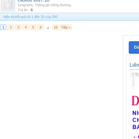
cliosoft sos7.10
Drograms
,
Thông gió thông thường
Trả lời:
0
Hiển thị kết quả từ 1 đến 20 của 200
1
2
3
4
5
6
→
10
Tiếp >
Đă
Liê