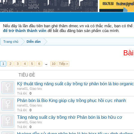
Chào mừn
Nếu đây là lần đầu tiên bạn ghé thăm dmec.vn và có thắc mắc, bạn có th
để trở thành thành viên
để bắt đầu đăng bán sản phẩm của mình.
Trang chủ
Diễn đàn
Bài
1
2
3
4
5
6
→
10
Tiếp >
TIÊU ĐỀ
Kỹ thuật tăng năng suất cây trồng từ phân bón lá bio organic
nana01
,
Giao lưu
Trả lời:
0
Phân bón lá Bio King giúp cây trồng phục hồi cực nhanh
nana01
,
Giao lưu
Trả lời:
0
Tăng năng suất cây trồng nhờ Phân bón lá bio hữu cơ
nana01
,
Giao lưu
Trả lời:
0