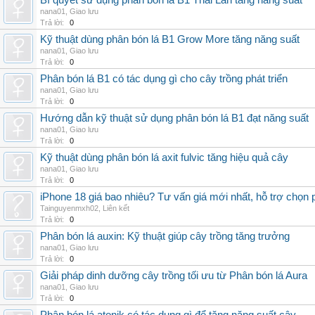
Bí quyết sử dụng phân bón lá B1 Thái Lan tăng năng suất
nana01
,
Giao lưu
Trả lời:
0
Kỹ thuật dùng phân bón lá B1 Grow More tăng năng suất
nana01
,
Giao lưu
Trả lời:
0
Phân bón lá B1 có tác dụng gì cho cây trồng phát triển
nana01
,
Giao lưu
Trả lời:
0
Hướng dẫn kỹ thuật sử dụng phân bón lá B1 đạt năng suất
nana01
,
Giao lưu
Trả lời:
0
Kỹ thuật dùng phân bón lá axit fulvic tăng hiệu quả cây
nana01
,
Giao lưu
Trả lời:
0
iPhone 18 giá bao nhiêu? Tư vấn giá mới nhất, hỗ trợ chọn
Tainguyenmxh02
,
Liên kết
Trả lời:
0
Phân bón lá auxin: Kỹ thuật giúp cây trồng tăng trưởng
nana01
,
Giao lưu
Trả lời:
0
Giải pháp dinh dưỡng cây trồng tối ưu từ Phân bón lá Aura
nana01
,
Giao lưu
Trả lời:
0