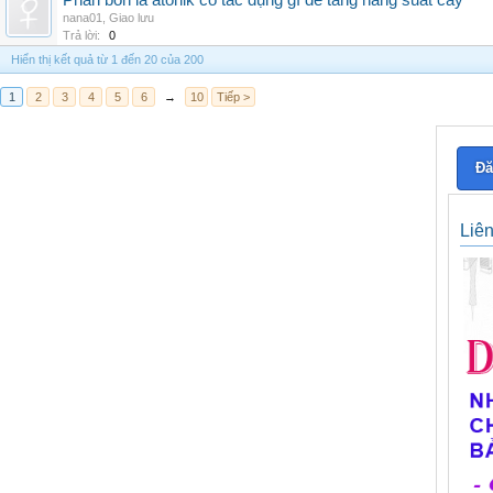
Phân bón lá atonik có tác dụng gì để tăng năng suất cây
nana01
,
Giao lưu
Trả lời:
0
Hiển thị kết quả từ 1 đến 20 của 200
1
2
3
4
5
6
→
10
Tiếp >
Đă
Liê