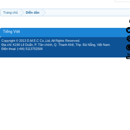
Trang chủ
Diễn đàn
Tiếng Việt
Copyright © 2013 D.M.E.C Co.,Ltd, All Rights Reserved.
Địa chỉ: K190 Lê Duẩn, P. Tân chính, Q. Thanh Khê, Thp. Đà Nẵng, Việt Nam.
Điện thoại: (+84) 5113752506