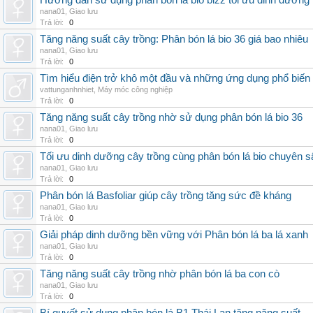
Hướng dẫn sử dụng phân bón lá bio bizz tối ưu dinh dưỡng
nana01
,
Giao lưu
Trả lời:
0
Tăng năng suất cây trồng: Phân bón lá bio 36 giá bao nhiêu
nana01
,
Giao lưu
Trả lời:
0
Tìm hiểu điện trở khô một đầu và những ứng dụng phổ biến 
vattunganhnhiet
,
Máy móc công nghiệp
Trả lời:
0
Tăng năng suất cây trồng nhờ sử dụng phân bón lá bio 36
nana01
,
Giao lưu
Trả lời:
0
Tối ưu dinh dưỡng cây trồng cùng phân bón lá bio chuyên s
nana01
,
Giao lưu
Trả lời:
0
Phân bón lá Basfoliar giúp cây trồng tăng sức đề kháng
nana01
,
Giao lưu
Trả lời:
0
Giải pháp dinh dưỡng bền vững với Phân bón lá ba lá xanh
nana01
,
Giao lưu
Trả lời:
0
Tăng năng suất cây trồng nhờ phân bón lá ba con cò
nana01
,
Giao lưu
Trả lời:
0