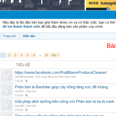
Chào m
Nếu đây là lần đầu tiên bạn ghé thăm dmec.vn và có thắc mắc, bạn có th
để trở thành thành viên
để bắt đầu đăng bán sản phẩm của mình.
Trang chủ
Diễn đàn
Bài
1
2
3
4
5
6
→
10
Tiếp >
TIÊU ĐỀ
https://www.facebook.com/PodBloomProduceCleaner/
JohhBuchanan
,
Các hoạt động dự kiến thực hiện
Trả lời:
0
Phân bón lá Basfoliar giúp cây trồng tăng sức đề kháng
nana01
,
Giao lưu
Trả lời:
0
Giải pháp dinh dưỡng bền vững với Phân bón lá ba lá xanh
nana01
,
Giao lưu
Trả lời:
0