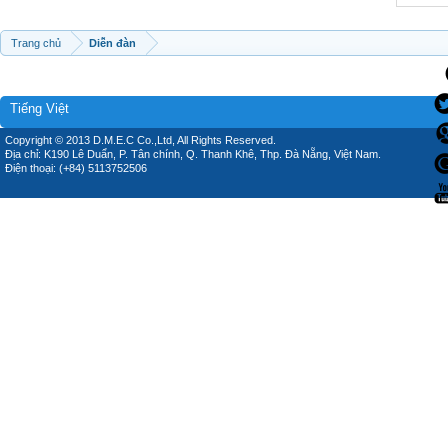
Trang chủ
Diễn đàn
Tiếng Việt
Copyright © 2013 D.M.E.C Co.,Ltd, All Rights Reserved.
Địa chỉ: K190 Lê Duẩn, P. Tân chính, Q. Thanh Khê, Thp. Đà Nẵng, Việt Nam.
Điện thoại: (+84) 5113752506