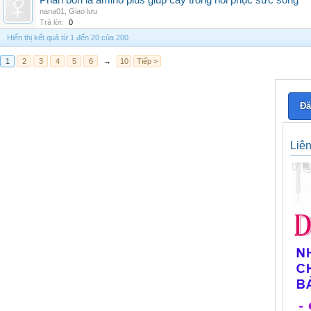
Phân bón lá amino plus giúp cây trồng hồi phục sức sống
nana01
,
Giao lưu
Trả lời:
0
Hiển thị kết quả từ 1 đến 20 của 200
1
2
3
4
5
6
→
10
Tiếp >
Đă
Liê