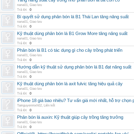
Tăng năng suất cây trồng nhờ phân bón lá ba con cò
nana01
,
Giao lưu
Trả lời:
0
Bí quyết sử dụng phân bón lá B1 Thái Lan tăng năng suất
nana01
,
Giao lưu
Trả lời:
0
Kỹ thuật dùng phân bón lá B1 Grow More tăng năng suất
nana01
,
Giao lưu
Trả lời:
0
Phân bón lá B1 có tác dụng gì cho cây trồng phát triển
nana01
,
Giao lưu
Trả lời:
0
Hướng dẫn kỹ thuật sử dụng phân bón lá B1 đạt năng suất
nana01
,
Giao lưu
Trả lời:
0
Kỹ thuật dùng phân bón lá axit fulvic tăng hiệu quả cây
nana01
,
Giao lưu
Trả lời:
0
iPhone 18 giá bao nhiêu? Tư vấn giá mới nhất, hỗ trợ chọn
Tainguyenmxh02
,
Liên kết
Trả lời:
0
Phân bón lá auxin: Kỹ thuật giúp cây trồng tăng trưởng
nana01
,
Giao lưu
Trả lời:
0