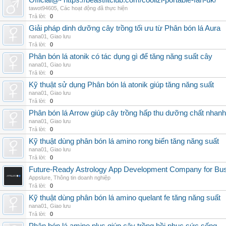
Official@- https://beastfitclub.com/coolizi-portable-fan-uk/
tawot94605
,
Các hoạt động đã thực hiện
Trả lời:
0
Giải pháp dinh dưỡng cây trồng tối ưu từ Phân bón lá Aura
nana01
,
Giao lưu
Trả lời:
0
Phân bón lá atonik có tác dụng gì để tăng năng suất cây
nana01
,
Giao lưu
Trả lời:
0
Kỹ thuật sử dụng Phân bón lá atonik giúp tăng năng suất
nana01
,
Giao lưu
Trả lời:
0
Phân bón lá Arrow giúp cây trồng hấp thu dưỡng chất nhanh
nana01
,
Giao lưu
Trả lời:
0
Kỹ thuật dùng phân bón lá amino rong biển tăng năng suất
nana01
,
Giao lưu
Trả lời:
0
Future-Ready Astrology App Development Company for Bu
Appslure
,
Thông tin doanh nghiệp
Trả lời:
0
Kỹ thuật dùng phân bón lá amino quelant fe tăng năng suất
nana01
,
Giao lưu
Trả lời:
0