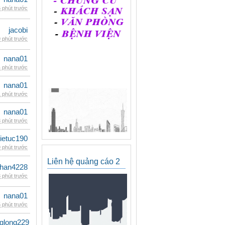
 phút trước
jacobi
 phút trước
nana01
 phút trước
nana01
 phút trước
nana01
 phút trước
ietuc190
 phút trước
Liên hệ quảng cáo 2
han4228
 phút trước
nana01
 phút trước
glong229