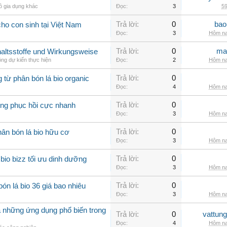
ồ gia dụng khác
Đọc:
3
59
Trả lời:
0
bao
ho con sinh tại Việt Nam
Đọc:
3
Hôm na
Trả lời:
0
ma
nhaltsstoffe und Wirkungsweise
ng dự kiến thực hiện
Đọc:
2
Hôm na
Trả lời:
0
g từ phân bón lá bio organic
Đọc:
4
Hôm na
Trả lời:
0
rồng phục hồi cực nhanh
Đọc:
3
Hôm na
Trả lời:
0
ân bón lá bio hữu cơ
Đọc:
3
Hôm na
Trả lời:
0
io bizz tối ưu dinh dưỡng
Đọc:
3
Hôm na
Trả lời:
0
ón lá bio 36 giá bao nhiêu
Đọc:
3
Hôm na
à những ứng dụng phổ biến trong
Trả lời:
0
vattun
Đọc:
4
Hôm na