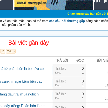
Chào mừng các bạn đến với Diễn đàn Cơ Điệ
vn và có thắc mắc, bạn có thể xem
các câu hỏi thường gặp
bằng cách nhấn 
n sản phẩm của mình.
Bài viết gần đây
10
Tiếp >
TRẢ LỜI
ĐỌC
BÀI VI
Trả lời:
0
uả từ phân bón lá bo hữu cơ
Đọc:
1
4
Trả lời:
0
bo canxi magie kẽm bền cây
Đọc:
1
12
Trả lời:
0
tăng đậu trái mùa nghịch
Đọc:
1
19
cho cây trồng: Phân bón lá bm
Trả lời:
0