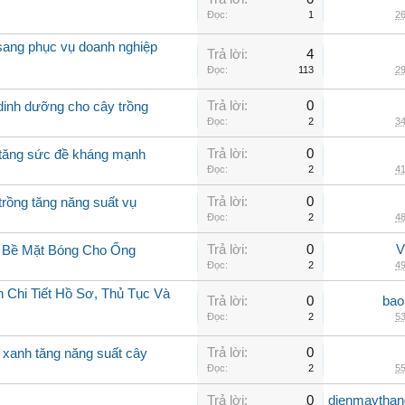
Đọc:
1
26
 sang phục vụ doanh nghiệp
Trả lời:
4
Đọc:
113
29
Trả lời:
0
 dinh dưỡng cho cây trồng
Đọc:
2
34
Trả lời:
0
g tăng sức đề kháng mạnh
Đọc:
2
41
Trả lời:
0
trồng tăng năng suất vụ
Đọc:
2
48
Trả lời:
0
V
g Bề Mặt Bóng Cho Ống
Đọc:
2
49
 Chi Tiết Hồ Sơ, Thủ Tục Và
Trả lời:
0
bao
Đọc:
2
53
Trả lời:
0
o xanh tăng năng suất cây
Đọc:
2
55
Trả lời:
0
dienmaythan