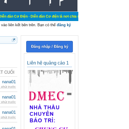
n - Diễn đàn Cơ điện là nơi chia sẽ kiến thức kinh nghiệm trong lãnh vực cơ đi
vào liên kết bên trên. Bạn có thể
đăng ký
Đăng nhập / Đăng ký
Liên hệ quảng cáo 1
ẾT CUỐI
nana01
 phút trước
nana01
 phút trước
nana01
 phút trước
nana01