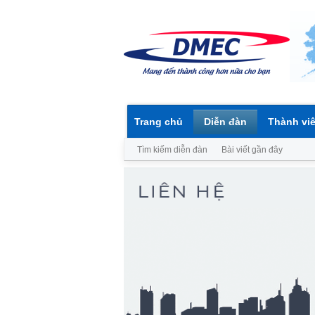
Trang chủ
Diễn đàn
Thành vi
Tìm kiếm diễn đàn
Bài viết gần đây