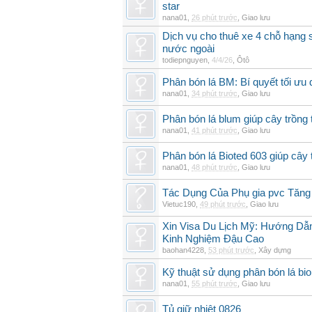
star
nana01
,
26 phút trước
,
Giao lưu
Dịch vụ cho thuê xe 4 chỗ hạng
nước ngoài
todiepnguyen
,
4/4/26
,
Ôtô
Phân bón lá BM: Bí quyết tối ưu
nana01
,
34 phút trước
,
Giao lưu
Phân bón lá blum giúp cây trồn
nana01
,
41 phút trước
,
Giao lưu
Phân bón lá Bioted 603 giúp cây 
nana01
,
48 phút trước
,
Giao lưu
Tác Dụng Của Phụ gia pvc Tăn
Vietuc190
,
49 phút trước
,
Giao lưu
Xin Visa Du Lịch Mỹ: Hướng Dẫn
Kinh Nghiệm Đậu Cao
baohan4228
,
53 phút trước
,
Xây dựng
Kỹ thuật sử dụng phân bón lá bi
nana01
,
55 phút trước
,
Giao lưu
Tủ giữ nhiệt 0826