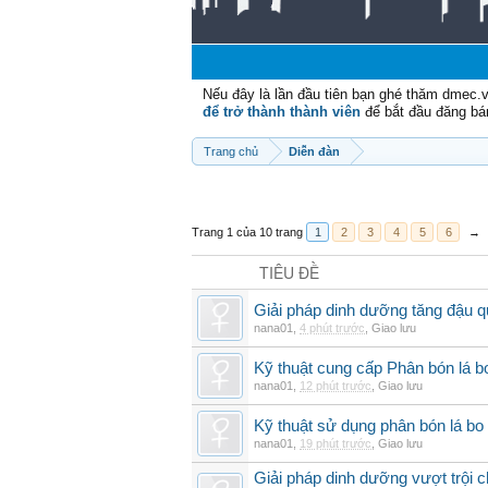
Nếu đây là lần đầu tiên bạn ghé thăm dmec.
để trở thành thành viên
để bắt đầu đăng bá
Trang chủ
Diễn đàn
Trang 1 của 10 trang
1
2
3
4
5
6
→
TIÊU ĐỀ
Giải pháp dinh dưỡng tăng đậu q
nana01
,
4 phút trước
,
Giao lưu
Kỹ thuật cung cấp Phân bón lá 
nana01
,
12 phút trước
,
Giao lưu
Kỹ thuật sử dụng phân bón lá bo 
nana01
,
19 phút trước
,
Giao lưu
Giải pháp dinh dưỡng vượt trội 