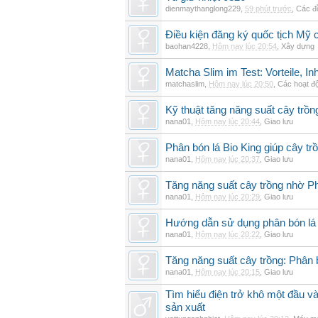
dienmaythanglong229
,
59 phút trước
,
Các đ
Điều kiện đăng ký quốc tịch Mỹ c
baohan4228
,
Hôm nay lúc 20:54
,
Xây dựng
Matcha Slim im Test: Vorteile, I
matchaslim
,
Hôm nay lúc 20:50
,
Các hoạt độ
Kỹ thuật tăng năng suất cây trồn
nana01
,
Hôm nay lúc 20:44
,
Giao lưu
Phân bón lá Bio King giúp cây t
nana01
,
Hôm nay lúc 20:37
,
Giao lưu
Tăng năng suất cây trồng nhờ Ph
nana01
,
Hôm nay lúc 20:29
,
Giao lưu
Hướng dẫn sử dụng phân bón lá b
nana01
,
Hôm nay lúc 20:22
,
Giao lưu
Tăng năng suất cây trồng: Phân b
nana01
,
Hôm nay lúc 20:15
,
Giao lưu
Tìm hiểu điện trở khô một đầu v
sản xuất