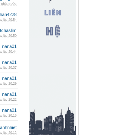
 phút trước
han4228
y lúc 20:54
tchaslim
y lúc 20:50
nana01
y lúc 20:44
nana01
y lúc 20:37
nana01
y lúc 20:29
nana01
y lúc 20:22
nana01
y lúc 20:15
ganhnhiet
y lúc 20:12