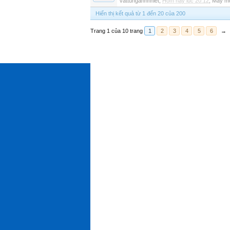
vattunganhnhiet
,
Hôm nay lúc 20:12
,
Máy mó
Hiển thị kết quả từ 1 đến 20 của 200
Trang 1 của 10 trang
1
2
3
4
5
6
→