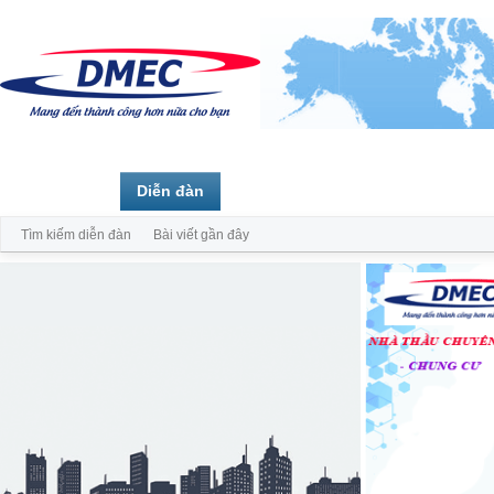
Trang chủ
Diễn đàn
Thành viên
Tìm kiếm diễn đàn
Bài viết gần đây