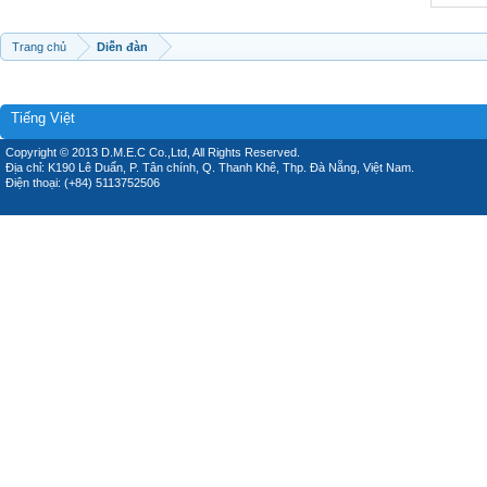
Trang chủ
Diễn đàn
Tiếng Việt
Copyright © 2013 D.M.E.C Co.,Ltd, All Rights Reserved.
Địa chỉ: K190 Lê Duẩn, P. Tân chính, Q. Thanh Khê, Thp. Đà Nẵng, Việt Nam.
Điện thoại: (+84) 5113752506