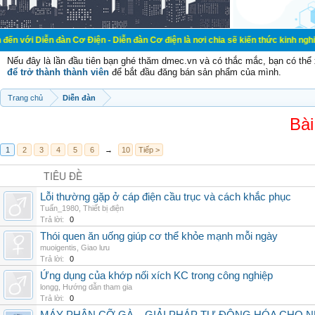
đàn Cơ Điện - Diễn đàn Cơ điện là nơi chia sẽ kiến thức kinh nghiệm trong lãn
Nếu đây là lần đầu tiên bạn ghé thăm dmec.vn và có thắc mắc, bạn có th
để trở thành thành viên
để bắt đầu đăng bán sản phẩm của mình.
Trang chủ
Diễn đàn
Bài
1
2
3
4
5
6
→
10
Tiếp >
TIÊU ĐỀ
Lỗi thường gặp ở cáp điện cầu trục và cách khắc phục
Tuấn_1980
,
Thiết bị điện
Trả lời:
0
Thói quen ăn uống giúp cơ thể khỏe mạnh mỗi ngày
muoigentis
,
Giao lưu
Trả lời:
0
Ứng dụng của khớp nối xích KC trong công nghiệp
longg
,
Hướng dẫn tham gia
Trả lời:
0