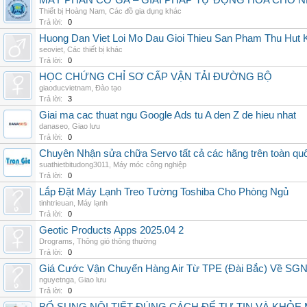
MÁY PHÂN CỠ GÀ – GIẢI PHÁP TỰ ĐỘNG HÓA CHO N
Thiết bị Hoàng Nam
,
Các đồ gia dụng khác
Trả lời:
0
Huong Dan Viet Loi Mo Dau Gioi Thieu San Pham Thu Hut
seoviet
,
Các thiết bị khác
Trả lời:
0
HỌC CHỨNG CHỈ SƠ CẤP VẬN TẢI ĐƯỜNG BỘ
giaoducvietnam
,
Đào tạo
Trả lời:
3
Giai ma cac thuat ngu Google Ads tu A den Z de hieu nhat
danaseo
,
Giao lưu
Trả lời:
0
Chuyên Nhận sửa chữa Servo tất cả các hãng trên toàn quốc,
suathietbitudong3011
,
Máy móc công nghiệp
Trả lời:
0
Lắp Đặt Máy Lạnh Treo Tường Toshiba Cho Phòng Ngủ
tinhtrieuan
,
Máy lạnh
Trả lời:
0
Geotic Products Apps 2025.04 2
Drograms
,
Thông gió thông thường
Trả lời:
0
Giá Cước Vận Chuyển Hàng Air Từ TPE (Đài Bắc) Về SG
nguyetnga
,
Giao lưu
Trả lời:
0