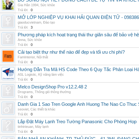
BỔ SUNG NỘI TIẾT ĐÚNG CÁCH ĐỂ TỰ TIN VÀ KHỎE 
Gia Hân 1994
,
Sức khỏe
Trả lời:
0
MỞ LỚP NGHIỆP VỤ KHAI HẢI QUAN ĐIỆN TỬ - 098386
giaoducvietnam
,
Đào tạo
Trả lời:
3
Phương pháp kích hoạt trạng thái thư giãn sâu để bảo vệ h
Anna
,
Sức khỏe
Trả lời:
0
Cải tạo biệt thự như thế nào để đẹp và tối ưu chi phí?
FamInterior
,
Nội thất
Trả lời:
0
Hướng Dẫn Tra Mã HS Code Theo 6 Quy Tắc Phân Loại H
ASL Logistic
,
Kỹ năng làm việc
Trả lời:
0
Melco DesignShop Pro v12.2.48 2
Drograms
,
Thông gió thông thường
Trả lời:
0
Danh Gia 1 Sao Tren Google Anh Huong The Nao Co Thuc
seoviet
,
Các thiết bị khác
Trả lời:
0
Lắp Đặt Máy Lạnh Treo Tường Panasonic Cho Phòng Họp
tinhtrieuan
,
Máy lạnh
Trả lời:
0