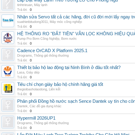
Lắp Đặt Máy Lạnh Treo Tường LG Cho Phòng Ngủ
tinhtrieuan
,
Máy lạnh
Trả lời:
0
Nhận sửa Servo tất cả các hãng, đời cũ đời mới lấy ngay t
suathietbitudong3011
,
Máy móc công nghiệp
Trả lời:
0
HỆ THỐNG RO "ĐẮT TIỀN" VẪN LỌC KHÔNG HIỆU QU
Pump Pro Bơm Công Nghiệp
,
Bơm nước
Trả lời:
0
Cadence OrCAD X Platform 2025.1
Drograms
,
Thông gió thông thường
Trả lời:
0
Thiết bị bảo hộ lao động tại Ninh Bình ở đâu tốt nhất?
Lasa
,
Giày dép
Trả lời:
0
Tiêu chí chọn giày bảo hộ chính hãng giá tốt
thegioibaoholaodong
,
Liên kết
Trả lời:
0
Phân phối Đồng hồ nước sạch Sence Dantek uy tín cho công
Dantek
,
Các đồ gia dụng khác
Trả lời:
0
Hypermill 2026UP1
Drograms
,
Thông gió thông thường
Trả lời:
0