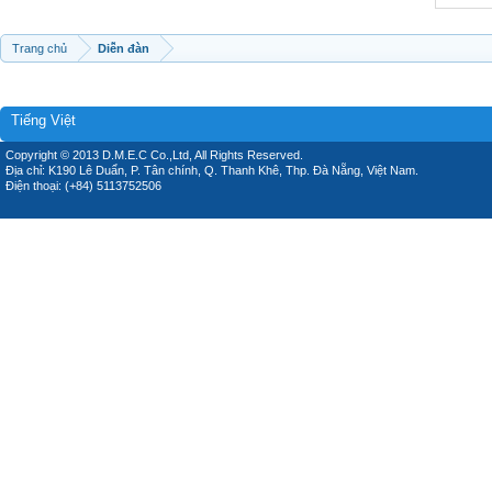
Trang chủ
Diễn đàn
Tiếng Việt
Copyright © 2013 D.M.E.C Co.,Ltd, All Rights Reserved.
Địa chỉ: K190 Lê Duẩn, P. Tân chính, Q. Thanh Khê, Thp. Đà Nẵng, Việt Nam.
Điện thoại: (+84) 5113752506