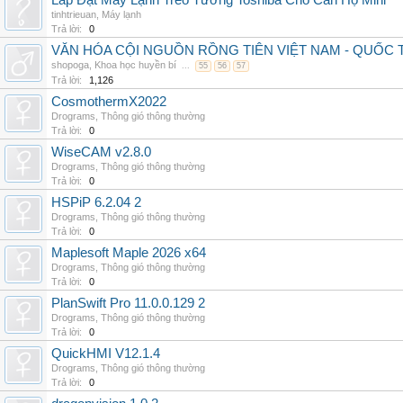
Lắp Đặt Máy Lạnh Treo Tường Toshiba Cho Căn Hộ Mini
tinhtrieuan
,
Máy lạnh
Trả lời:
0
VĂN HÓA CỘI NGUỒN RỒNG TIÊN VIỆT NAM - QUỐ
shopoga
,
Khoa học huyền bí
...
55
56
57
Trả lời:
1,126
CosmothermX2022
Drograms
,
Thông gió thông thường
Trả lời:
0
WiseCAM v2.8.0
Drograms
,
Thông gió thông thường
Trả lời:
0
HSPiP 6.2.04 2
Drograms
,
Thông gió thông thường
Trả lời:
0
Maplesoft Maple 2026 x64
Drograms
,
Thông gió thông thường
Trả lời:
0
PlanSwift Pro 11.0.0.129 2
Drograms
,
Thông gió thông thường
Trả lời:
0
QuickHMI V12.1.4
Drograms
,
Thông gió thông thường
Trả lời:
0