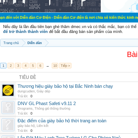
ễn đàn Cơ Điện - Diễn đàn Cơ điện là nơi chia sẽ kiến thức kinh nghiệm trong l
Nếu đây là lần đầu tiên bạn ghé thăm dmec.vn và có thắc mắc, bạn có th
để trở thành thành viên
để bắt đầu đăng bán sản phẩm của mình.
Trang chủ
Diễn đàn
Bài
1
2
3
4
5
6
→
10
Tiếp >
TIÊU ĐỀ
Thương hiệu giày bảo hộ tại Bắc Ninh bán chạy
dungcudien
,
Giày dép
Trả lời:
0
DNV GL Phast Safeti v9.11 2
Drograms
,
Thông gió thông thường
Trả lời:
0
Đặc điểm của giày bảo hộ thời trang an toàn
giày bảo hộ
,
Liên kết
Trả lời:
0