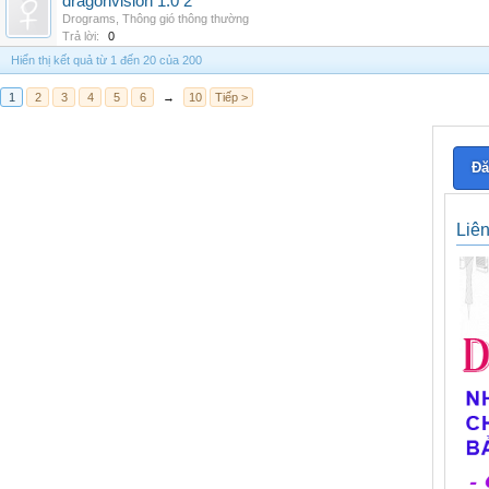
dragonvision 1.0 2
Drograms
,
Thông gió thông thường
Trả lời:
0
Hiển thị kết quả từ 1 đến 20 của 200
1
2
3
4
5
6
→
10
Tiếp >
Đă
Liê