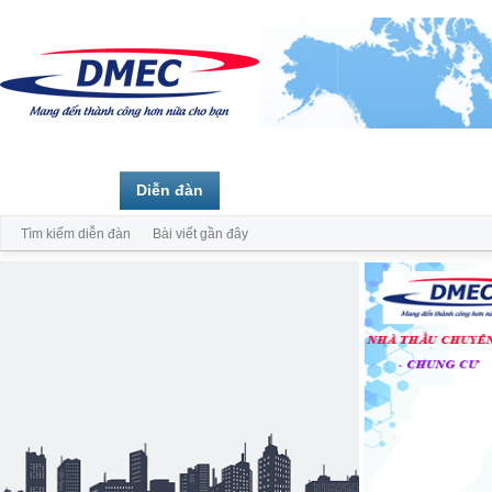
Trang chủ
Diễn đàn
Thành viên
Tìm kiếm diễn đàn
Bài viết gần đây