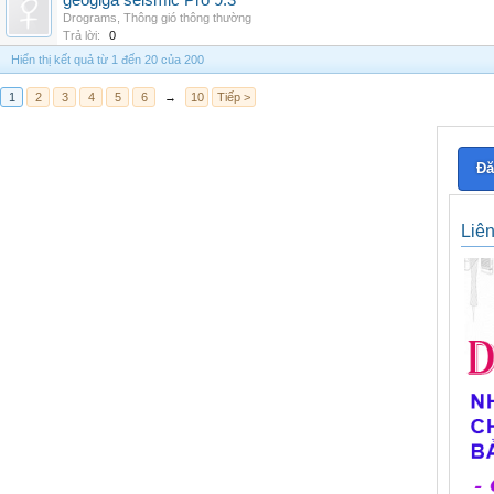
geogiga seismic Pro 9.3
Drograms
,
Thông gió thông thường
Trả lời:
0
Hiển thị kết quả từ 1 đến 20 của 200
1
2
3
4
5
6
→
10
Tiếp >
Đă
Liê