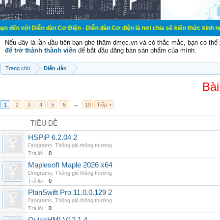
ễn đàn Cơ Điện - Diễn đàn Cơ điện là nơi chia sẽ kiến thức kinh nghiệm trong l
Nếu đây là lần đầu tiên bạn ghé thăm dmec.vn và có thắc mắc, bạn có th
để trở thành thành viên
để bắt đầu đăng bán sản phẩm của mình.
Trang chủ
Diễn đàn
Bài
1
2
3
4
5
6
→
10
Tiếp >
TIÊU ĐỀ
HSPiP 6.2.04 2
Drograms
,
Thông gió thông thường
Trả lời:
0
Maplesoft Maple 2026 x64
Drograms
,
Thông gió thông thường
Trả lời:
0
PlanSwift Pro 11.0.0.129 2
Drograms
,
Thông gió thông thường
Trả lời:
0