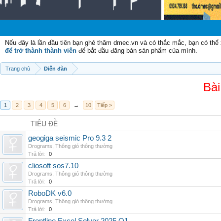
C
Nếu đây là lần đầu tiên bạn ghé thăm dmec.vn và có thắc mắc, bạn có th
để trở thành thành viên
để bắt đầu đăng bán sản phẩm của mình.
Trang chủ
Diễn đàn
Bài
1
2
3
4
5
6
→
10
Tiếp >
TIÊU ĐỀ
geogiga seismic Pro 9.3 2
Drograms
,
Thông gió thông thường
Trả lời:
0
cliosoft sos7.10
Drograms
,
Thông gió thông thường
Trả lời:
0
RoboDK v6.0
Drograms
,
Thông gió thông thường
Trả lời:
0