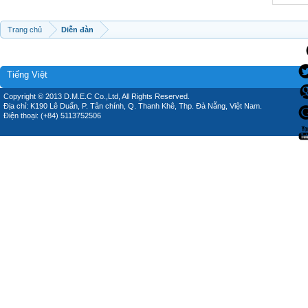
Trang chủ
Diễn đàn
Tiếng Việt
Copyright © 2013 D.M.E.C Co.,Ltd, All Rights Reserved.
Địa chỉ: K190 Lê Duẩn, P. Tân chính, Q. Thanh Khê, Thp. Đà Nẵng, Việt Nam.
Điện thoại: (+84) 5113752506