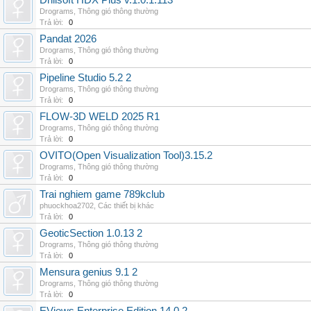
Drillsoft HDX Plus v.1.0.1.113
Drograms
,
Thông gió thông thường
Trả lời:
0
Pandat 2026
Drograms
,
Thông gió thông thường
Trả lời:
0
Pipeline Studio 5.2 2
Drograms
,
Thông gió thông thường
Trả lời:
0
FLOW-3D WELD 2025 R1
Drograms
,
Thông gió thông thường
Trả lời:
0
OVITO(Open Visualization Tool)3.15.2
Drograms
,
Thông gió thông thường
Trả lời:
0
Trai nghiem game 789kclub
phuockhoa2702
,
Các thiết bị khác
Trả lời:
0
GeoticSection 1.0.13 2
Drograms
,
Thông gió thông thường
Trả lời:
0
Mensura genius 9.1 2
Drograms
,
Thông gió thông thường
Trả lời:
0