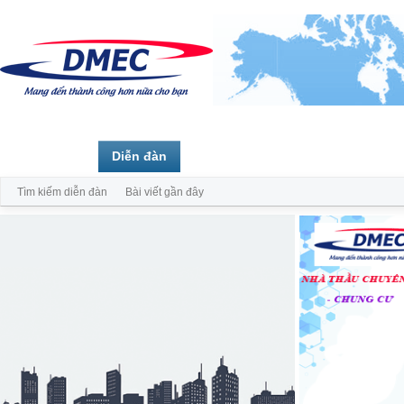
Trang chủ
Diễn đàn
Thành viên
Tìm kiếm diễn đàn
Bài viết gần đây