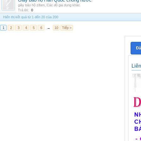
Giày bảo hộ Hàn Quốc chống nước
giày bảo hộ ziben
,
Các đồ gia dụng khác
Trả lời:
0
Hiển thị kết quả từ 1 đến 20 của 200
1
2
3
4
5
6
→
10
Tiếp >
Đă
Liê