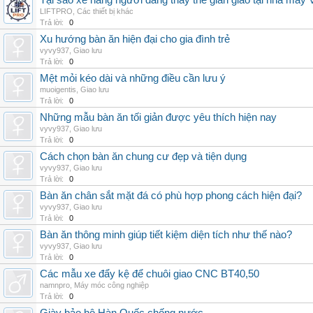
Tại sao xe nâng người đang thay thế giàn giáo tại nhà máy
LIFTPRO
,
Các thiết bị khác
Trả lời:
0
Xu hướng bàn ăn hiện đại cho gia đình trẻ
vyvy937
,
Giao lưu
Trả lời:
0
Mệt mỏi kéo dài và những điều cần lưu ý
muoigentis
,
Giao lưu
Trả lời:
0
Những mẫu bàn ăn tối giản được yêu thích hiện nay
vyvy937
,
Giao lưu
Trả lời:
0
Cách chọn bàn ăn chung cư đẹp và tiện dụng
vyvy937
,
Giao lưu
Trả lời:
0
Bàn ăn chân sắt mặt đá có phù hợp phong cách hiện đại?
vyvy937
,
Giao lưu
Trả lời:
0
Bàn ăn thông minh giúp tiết kiệm diện tích như thế nào?
vyvy937
,
Giao lưu
Trả lời:
0
Các mẫu xe đẩy kệ để chuôi giao CNC BT40,50
namnpro
,
Máy móc công nghiệp
Trả lời:
0