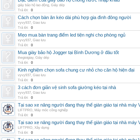
Đặc điểm của giày bảo hộ chống nước nhập khẩu
giày bảo hộ lao động
,
Giày dép
Trả lời:
0
Cách chọn bàn ăn kéo dài phù hợp gia đình đông người
vyvy937
,
Giao lưu
Trả lời:
0
Mẹo mua bàn trang điểm led tiện nghi cho phòng ngủ
vyvy937
,
Giao lưu
Trả lời:
0
Mua giày bảo hộ Jogger tại Bình Dương ở đâu tốt
thegioigiay
,
Giày dép
Trả lời:
0
Kinh nghiệm chọn sofa chung cư nhỏ cho căn hộ hiện đại
vyvy937
,
Giao lưu
Trả lời:
0
3 cách đơn giản vệ sinh sofa giường kéo tại nhà
vyvy937
,
Giao lưu
Trả lời:
0
Tại sao xe nâng người đang thay thế giàn giáo tại nhà máy
LIFTPRO
,
Máy móc công nghiệp
Trả lời:
0
Tại sao xe nâng người đang thay thế giàn giáo tại nhà máy
LIFTPRO
,
Xây dựng
Trả lời:
0