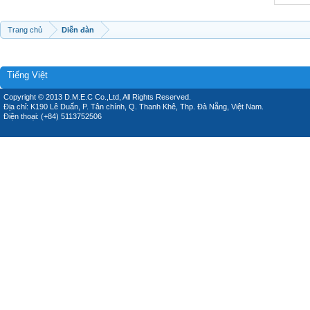
Trang chủ
Diễn đàn
Tiếng Việt
Copyright © 2013 D.M.E.C Co.,Ltd, All Rights Reserved.
Địa chỉ: K190 Lê Duẩn, P. Tân chính, Q. Thanh Khê, Thp. Đà Nẵng, Việt Nam.
Điện thoại: (+84) 5113752506