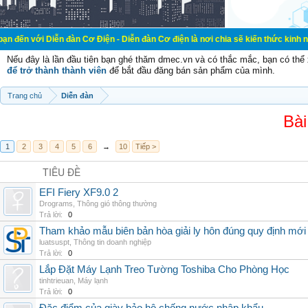
ễn đàn Cơ Điện - Diễn đàn Cơ điện là nơi chia sẽ kiến thức kinh nghiệm trong 
Nếu đây là lần đầu tiên bạn ghé thăm dmec.vn và có thắc mắc, bạn có th
để trở thành thành viên
để bắt đầu đăng bán sản phẩm của mình.
Trang chủ
Diễn đàn
Bài
1
2
3
4
5
6
→
10
Tiếp >
TIÊU ĐỀ
EFI Fiery XF9.0 2
Drograms
,
Thông gió thông thường
Trả lời:
0
Tham khảo mẫu biên bản hòa giải ly hôn đúng quy định mới
luatsuspt
,
Thông tin doanh nghiệp
Trả lời:
0
Lắp Đặt Máy Lạnh Treo Tường Toshiba Cho Phòng Học
tinhtrieuan
,
Máy lạnh
Trả lời:
0