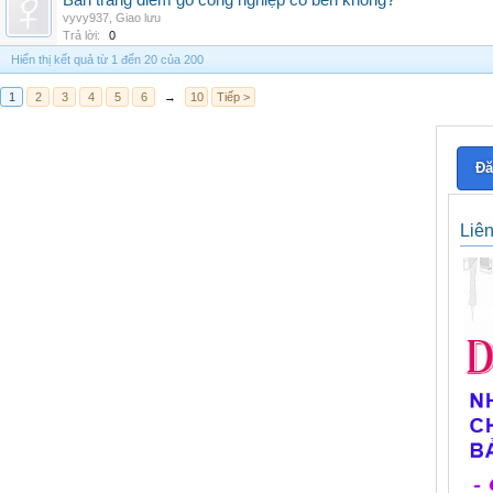
Bàn trang điểm gỗ công nghiệp có bền không?
vyvy937
,
Giao lưu
Trả lời:
0
Hiển thị kết quả từ 1 đến 20 của 200
1
2
3
4
5
6
→
10
Tiếp >
Đă
Liê