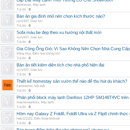
Lắp Đặt Máy Lạnh Treo Tường LG Cho Showroom
tinhtrieuan
,
Máy lạnh
Trả lời:
0
Bàn ăn gia đình nhỏ nên chọn kích thước nào?
vyvy937
,
Giao lưu
Trả lời:
0
Sofa màu be đẹp theo xu hướng nội thất mới
vyvy937
,
Giao lưu
Trả lời:
0
Gia Công Ống Gió: Vì Sao Không Nên Chọn Nhà Cung Cấp
Hồng Hoa
,
Điều hoà không khí
Trả lời:
0
Bàn ăn tiết kiệm diện tích cho nhà phố hiện đại
vyvy937
,
Giao lưu
Trả lời:
0
Thiết kế homestay sân vườn thế nào để thu hút du khách?
FamInterior
,
Nội thất
Trả lời:
0
Phân phối block máy lạnh Danfoss 12HP SM148T4VC trên t
maynendanfoss
,
Máy lạnh
Trả lời:
0
Hôm nay Galaxy Z Fold8, Fold8 Ultra và Z Flip8 chính thức
hale121102
,
Điện thoại Android
Trả lời:
0