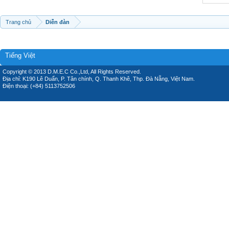
Trang chủ
Diễn đàn
Tiếng Việt
Copyright © 2013 D.M.E.C Co.,Ltd, All Rights Reserved.
Địa chỉ: K190 Lê Duẩn, P. Tân chính, Q. Thanh Khê, Thp. Đà Nẵng, Việt Nam.
Điện thoại: (+84) 5113752506