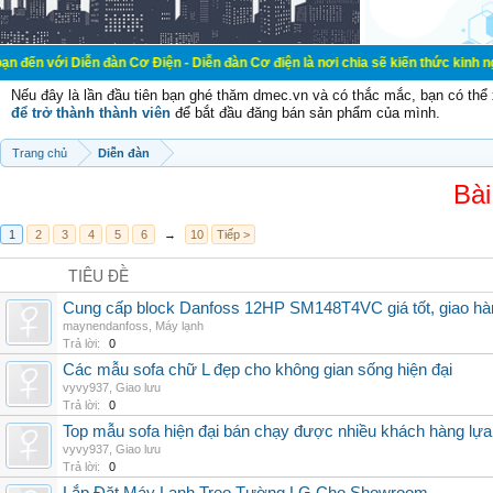
ễn đàn Cơ Điện - Diễn đàn Cơ điện là nơi chia sẽ kiến thức kinh nghiệm trong l
Nếu đây là lần đầu tiên bạn ghé thăm dmec.vn và có thắc mắc, bạn có th
để trở thành thành viên
để bắt đầu đăng bán sản phẩm của mình.
Trang chủ
Diễn đàn
Bài
1
2
3
4
5
6
→
10
Tiếp >
TIÊU ĐỀ
Cung cấp block Danfoss 12HP SM148T4VC giá tốt, giao hàng
maynendanfoss
,
Máy lạnh
Trả lời:
0
Các mẫu sofa chữ L đẹp cho không gian sống hiện đại
vyvy937
,
Giao lưu
Trả lời:
0
Top mẫu sofa hiện đại bán chạy được nhiều khách hàng lự
vyvy937
,
Giao lưu
Trả lời:
0