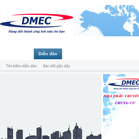
Trang chủ
Diễn đàn
Thành viên
Tìm kiếm diễn đàn
Bài viết gần đây