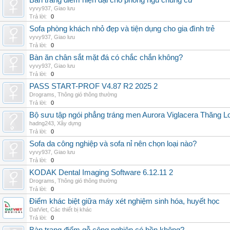
Bàn trang điểm hiện đại cho phòng ngủ chung cư
vyvy937
,
Giao lưu
Trả lời:
0
Sofa phòng khách nhỏ đẹp và tiện dụng cho gia đình trẻ
vyvy937
,
Giao lưu
Trả lời:
0
Bàn ăn chân sắt mặt đá có chắc chắn không?
vyvy937
,
Giao lưu
Trả lời:
0
PASS START-PROF V4.87 R2 2025 2
Drograms
,
Thông gió thông thường
Trả lời:
0
Bộ sưu tập ngói phẳng tráng men Aurora Viglacera Thăng L
hadng243
,
Xây dựng
Trả lời:
0
Sofa da công nghiệp và sofa nỉ nên chọn loại nào?
vyvy937
,
Giao lưu
Trả lời:
0
KODAK Dental Imaging Software 6.12.11 2
Drograms
,
Thông gió thông thường
Trả lời:
0
Điểm khác biệt giữa máy xét nghiệm sinh hóa, huyết học
DatViet
,
Các thiết bị khác
Trả lời:
0