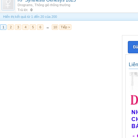
RF Synthesis Genesys 2025
Drograms
,
Thông gió thông thường
Trả lời:
0
Hiển thị kết quả từ 1 đến 20 của 200
1
2
3
4
5
6
→
10
Tiếp >
Đă
Liê