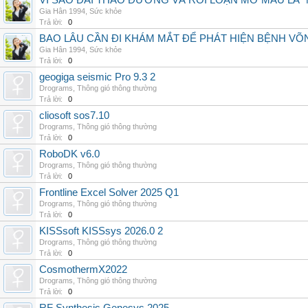
VÌ SAO ĐÁI THÁO ĐƯỜNG VÀ RỐI LOẠN MỠ MÁU LÀ 
Gia Hân 1994
,
Sức khỏe
Trả lời:
0
BAO LÂU CẦN ĐI KHÁM MẮT ĐỂ PHÁT HIỆN BỆNH V
Gia Hân 1994
,
Sức khỏe
Trả lời:
0
geogiga seismic Pro 9.3 2
Drograms
,
Thông gió thông thường
Trả lời:
0
cliosoft sos7.10
Drograms
,
Thông gió thông thường
Trả lời:
0
RoboDK v6.0
Drograms
,
Thông gió thông thường
Trả lời:
0
Frontline Excel Solver 2025 Q1
Drograms
,
Thông gió thông thường
Trả lời:
0
KISSsoft KISSsys 2026.0 2
Drograms
,
Thông gió thông thường
Trả lời:
0
CosmothermX2022
Drograms
,
Thông gió thông thường
Trả lời:
0