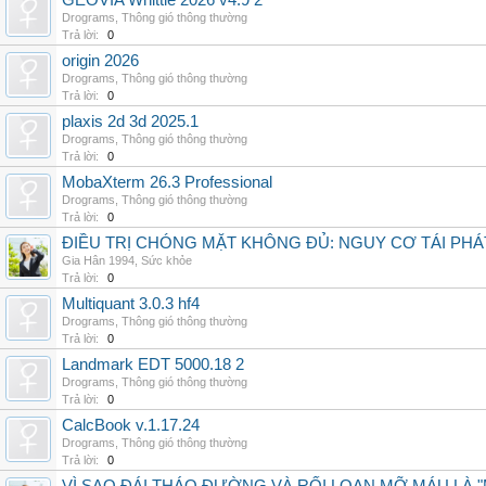
GEOVIA Whittle 2026 v4.9 2
Drograms
,
Thông gió thông thường
Trả lời:
0
origin 2026
Drograms
,
Thông gió thông thường
Trả lời:
0
plaxis 2d 3d 2025.1
Drograms
,
Thông gió thông thường
Trả lời:
0
MobaXterm 26.3 Professional
Drograms
,
Thông gió thông thường
Trả lời:
0
ĐIỀU TRỊ CHÓNG MẶT KHÔNG ĐỦ: NGUY CƠ TÁI PH
Gia Hân 1994
,
Sức khỏe
Trả lời:
0
Multiquant 3.0.3 hf4
Drograms
,
Thông gió thông thường
Trả lời:
0
Landmark EDT 5000.18 2
Drograms
,
Thông gió thông thường
Trả lời:
0
CalcBook v.1.17.24
Drograms
,
Thông gió thông thường
Trả lời:
0