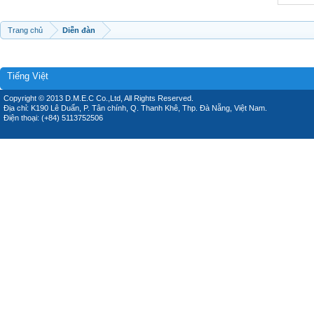
Trang chủ
Diễn đàn
Tiếng Việt
Copyright © 2013 D.M.E.C Co.,Ltd, All Rights Reserved.
Địa chỉ: K190 Lê Duẩn, P. Tân chính, Q. Thanh Khê, Thp. Đà Nẵng, Việt Nam.
Điện thoại: (+84) 5113752506