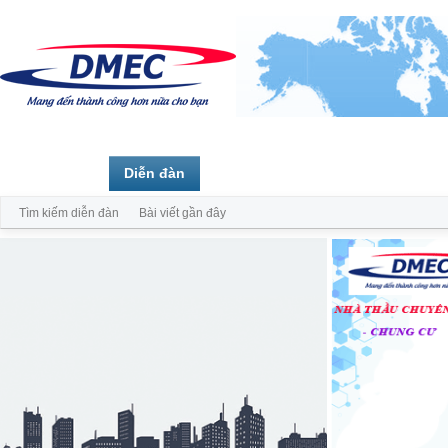
Trang chủ
Diễn đàn
Thành viên
Tìm kiếm diễn đàn
Bài viết gần đây