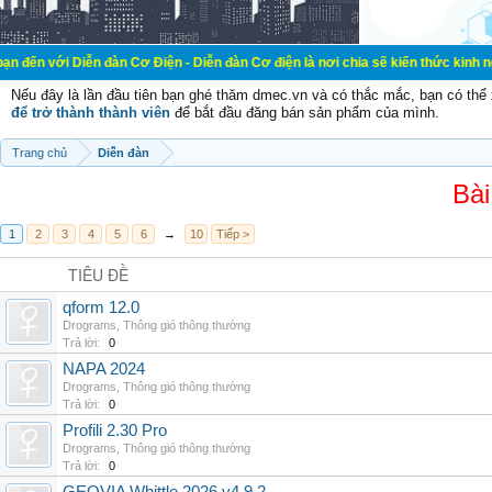
ễn đàn Cơ Điện - Diễn đàn Cơ điện là nơi chia sẽ kiến thức kinh nghiệm trong 
Nếu đây là lần đầu tiên bạn ghé thăm dmec.vn và có thắc mắc, bạn có th
để trở thành thành viên
để bắt đầu đăng bán sản phẩm của mình.
Trang chủ
Diễn đàn
Bài
1
2
3
4
5
6
→
10
Tiếp >
TIÊU ĐỀ
qform 12.0
Drograms
,
Thông gió thông thường
Trả lời:
0
NAPA 2024
Drograms
,
Thông gió thông thường
Trả lời:
0
Profili 2.30 Pro
Drograms
,
Thông gió thông thường
Trả lời:
0