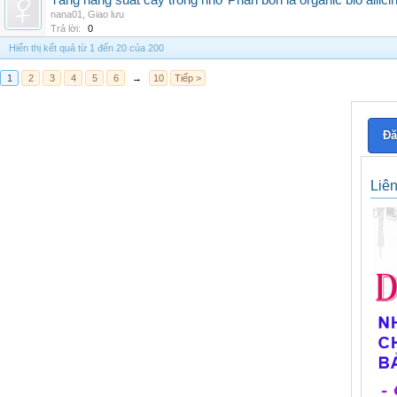
Tăng năng suất cây trồng nhờ Phân bón lá organic bio allici
nana01
,
Giao lưu
Trả lời:
0
Hiển thị kết quả từ 1 đến 20 của 200
1
2
3
4
5
6
→
10
Tiếp >
Đă
Liê