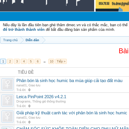
Nếu đây là lần đầu tiên bạn ghé thăm dmec.vn và có thắc mắc, bạn có th
để trở thành thành viên
để bắt đầu đăng bán sản phẩm của mình.
Trang chủ
Diễn đàn
Bài
1
2
3
4
5
6
→
10
Tiếp >
TIÊU ĐỀ
Phân bón lá sinh học humic ba mùa giúp cải tạo đất màu
nana01
,
Giao lưu
Trả lời:
0
Leica PinPoint 2026 v4.2.1
Drograms
,
Thông gió thông thường
Trả lời:
0
Giải pháp kỹ thuật canh tác với phân bón lá sinh học humic
nana01
,
Giao lưu
Trả lời:
0