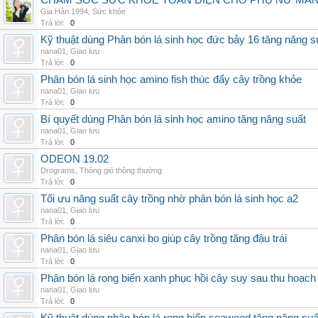
CHĂM SÓC SỨC KHỎE TOÀN DIỆN CHO PHỤ NỮ MÃN 
Gia Hân 1994
,
Sức khỏe
Trả lời:
0
Kỹ thuật dùng Phân bón lá sinh học đức bảy 16 tăng năng s
nana01
,
Giao lưu
Trả lời:
0
Phân bón lá sinh học amino fish thúc đẩy cây trồng khỏe
nana01
,
Giao lưu
Trả lời:
0
Bí quyết dùng Phân bón lá sinh học amino tăng năng suất
nana01
,
Giao lưu
Trả lời:
0
ODEON 19.02
Drograms
,
Thông gió thông thường
Trả lời:
0
Tối ưu năng suất cây trồng nhờ phân bón lá sinh học a2
nana01
,
Giao lưu
Trả lời:
0
Phân bón lá siêu canxi bo giúp cây trồng tăng đậu trái
nana01
,
Giao lưu
Trả lời:
0
Phân bón lá rong biển xanh phục hồi cây suy sau thu hoạch
nana01
,
Giao lưu
Trả lời:
0