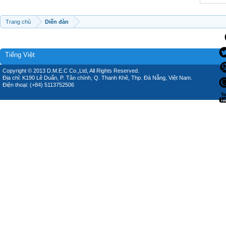
Trang chủ
Diễn đàn
Tiếng Việt
Copyright © 2013 D.M.E.C Co.,Ltd, All Rights Reserved.
Địa chỉ: K190 Lê Duẩn, P. Tân chính, Q. Thanh Khê, Thp. Đà Nẵng, Việt Nam.
Điện thoại: (+84) 5113752506