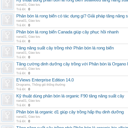
Kỹ thuật dùng phân bón lá rong biển seaweed tăng năng suấ
nana01
,
Giao lưu
Trả lời:
0
Phân bón lá rong biển có tác dụng gì? Giải pháp tăng năng 
nana01
,
Giao lưu
Trả lời:
0
Phân bón lá rong biển Canada giúp cây phục hồi nhanh
nana01
,
Giao lưu
Trả lời:
0
Tăng năng suất cây trồng nhờ Phân bón lá rong biển
nana01
,
Giao lưu
Trả lời:
0
Tăng cường dinh dưỡng cây trồng với Phân bón lá Organo 
nana01
,
Giao lưu
Trả lời:
0
EViews Enterprise Edition 14.0
Drograms
,
Thông gió thông thường
Trả lời:
0
Kỹ thuật dùng phân bón lá organic F90 tăng năng suất cây
nana01
,
Giao lưu
Trả lời:
0
Phân bón lá organic d1 giúp cây trồng hấp thụ dinh dưỡng
nana01
,
Giao lưu
Trả lời:
0