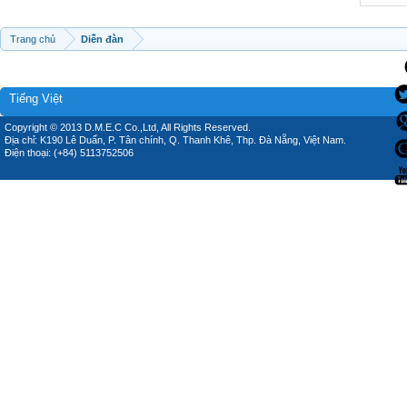
Trang chủ
Diễn đàn
Tiếng Việt
Copyright © 2013 D.M.E.C Co.,Ltd, All Rights Reserved.
Địa chỉ: K190 Lê Duẩn, P. Tân chính, Q. Thanh Khê, Thp. Đà Nẵng, Việt Nam.
Điện thoại: (+84) 5113752506