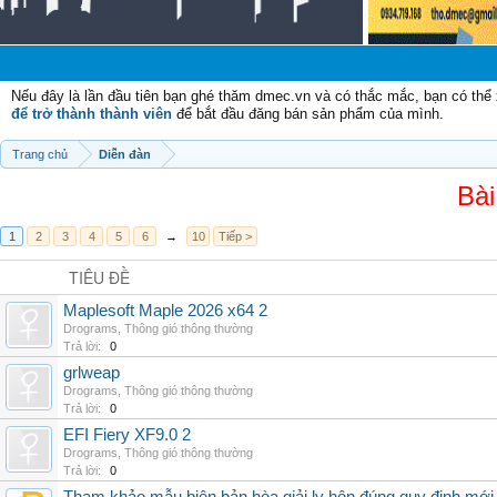
C
Nếu đây là lần đầu tiên bạn ghé thăm dmec.vn và có thắc mắc, bạn có th
để trở thành thành viên
để bắt đầu đăng bán sản phẩm của mình.
Trang chủ
Diễn đàn
Bài
1
2
3
4
5
6
→
10
Tiếp >
TIÊU ĐỀ
Maplesoft Maple 2026 x64 2
Drograms
,
Thông gió thông thường
Trả lời:
0
grlweap
Drograms
,
Thông gió thông thường
Trả lời:
0
EFI Fiery XF9.0 2
Drograms
,
Thông gió thông thường
Trả lời:
0