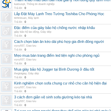
Tham khảo mẫu biên bản hòa giải ly hôn đúng quy định mới
luatsuspt
,
Thông tin doanh nghiệp
Trả lời:
0
Lắp Đặt Máy Lạnh Treo Tường Toshiba Cho Phòng Học
tinhtrieuan
,
Máy lạnh
Trả lời:
0
Đặc điểm của giày bảo hộ chống nước nhập khẩu
giày bảo hộ lao động
,
Giày dép
Trả lời:
0
Cách chọn bàn ăn kéo dài phù hợp gia đình đông người
vyvy937
,
Giao lưu
Trả lời:
0
Mẹo mua bàn trang điểm led tiện nghi cho phòng ngủ
vyvy937
,
Giao lưu
Trả lời:
0
Mua giày bảo hộ Jogger tại Bình Dương ở đâu tốt
thegioigiay
,
Giày dép
Trả lời:
0
Kinh nghiệm chọn sofa chung cư nhỏ cho căn hộ hiện đại
vyvy937
,
Giao lưu
Trả lời:
0
3 cách đơn giản vệ sinh sofa giường kéo tại nhà
vyvy937
,
Giao lưu
Trả lời:
0