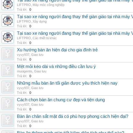
Tại sao xe nâng người đang thay thế giàn giáo tại nhà máy
LIFTPRO
,
Máy móc công nghiệp
Trả lời:
0
Tại sao xe nâng người đang thay thế giàn giáo tại nhà máy
LIFTPRO
,
Xây dựng
Trả lời:
0
Tại sao xe nâng người đang thay thế giàn giáo tại nhà máy
LIFTPRO
,
Các thiết bị khác
Trả lời:
0
Xu hướng bàn ăn hiện đại cho gia đình trẻ
vyvy937
,
Giao lưu
Trả lời:
0
Mệt mỏi kéo dài và những điều cần lưu ý
muoigentis
,
Giao lưu
Trả lời:
0
Những mẫu bàn ăn tối giản được yêu thích hiện nay
vyvy937
,
Giao lưu
Trả lời:
0
Cách chọn bàn ăn chung cư đẹp và tiện dụng
vyvy937
,
Giao lưu
Trả lời:
0
Bàn ăn chân sắt mặt đá có phù hợp phong cách hiện đại?
vyvy937
,
Giao lưu
Trả lời:
0