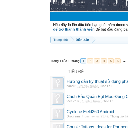
Nếu đây là lần đầu tiên bạn ghé thăm dmec.
để trở thành thành viên
để bắt đầu đăng bá
Trang chủ
Diễn đàn
Trang 1 của 10 trang
1
2
3
4
5
6
→
TIÊU ĐỀ
Hướng dẫn kỹ thuật sử dụng phâ
nana01
,
Vài giây trước
,
Giao lưu
Cách Bảo Quản Bột Màu Đúng 
Vietuc190
,
16 phút trước
,
Giao lưu
Cyclone Field360 Android
Drograms
,
Hôm nay lúc 21:42
,
Thông gió t
Couple Tattoos Ideas for Partne