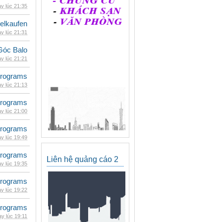
y lúc 21:35
eelkaufen
y lúc 21:31
Góc Balo
y lúc 21:21
rograms
y lúc 21:13
rograms
y lúc 21:00
rograms
y lúc 19:49
rograms
Liên hệ quảng cáo 2
y lúc 19:35
rograms
y lúc 19:22
rograms
y lúc 19:11