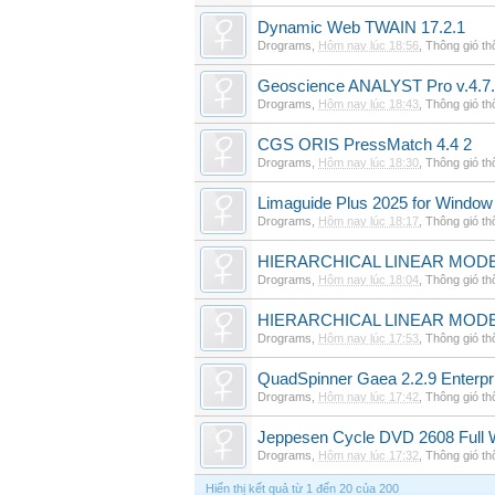
Dynamic Web TWAIN 17.2.1
Drograms
,
Hôm nay lúc 18:56
,
Thông gió t
Geoscience ANALYST Pro v.4.7.
Drograms
,
Hôm nay lúc 18:43
,
Thông gió t
CGS ORIS PressMatch 4.4 2
Drograms
,
Hôm nay lúc 18:30
,
Thông gió t
Limaguide Plus 2025 for Window
Drograms
,
Hôm nay lúc 18:17
,
Thông gió t
HIERARCHICAL LINEAR MODE
Drograms
,
Hôm nay lúc 18:04
,
Thông gió t
HIERARCHICAL LINEAR MOD
Drograms
,
Hôm nay lúc 17:53
,
Thông gió t
QuadSpinner Gaea 2.2.9 Enterpr
Drograms
,
Hôm nay lúc 17:42
,
Thông gió t
Jeppesen Cycle DVD 2608 Full 
Drograms
,
Hôm nay lúc 17:32
,
Thông gió t
Hiển thị kết quả từ 1 đến 20 của 200