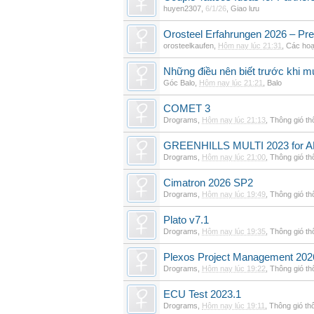
huyen2307
,
6/1/26
,
Giao lưu
Orosteel Erfahrungen 2026 – Pre
orosteelkaufen
,
Hôm nay lúc 21:31
,
Các hoạ
Những điều nên biết trước khi m
Góc Balo
,
Hôm nay lúc 21:21
,
Balo
COMET 3
Drograms
,
Hôm nay lúc 21:13
,
Thông gió t
GREENHILLS MULTI 2023 for 
Drograms
,
Hôm nay lúc 21:00
,
Thông gió t
Cimatron 2026 SP2
Drograms
,
Hôm nay lúc 19:49
,
Thông gió t
Plato v7.1
Drograms
,
Hôm nay lúc 19:35
,
Thông gió t
Plexos Project Management 202
Drograms
,
Hôm nay lúc 19:22
,
Thông gió t
ECU Test 2023.1
Drograms
,
Hôm nay lúc 19:11
,
Thông gió th