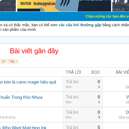
Chào mừng các bạn đến với Diễn đàn Cơ 
vn và có thắc mắc, bạn có thể xem
các câu hỏi thường gặp
bằng cách nhấn 
n sản phẩm của mình.
Bài viết gần đây
10
Tiếp >
TRẢ LỜI
ĐỌC
BÀI VI
Trả lời:
0
n bón lá canxi magie hiệu quả
Đọc:
1
Và
Trả lời:
0
V
Chuẩn Trong Kho Nhựa
Đọc:
1
16
Trả lời:
0
D
hông thường
Đọc:
3
Hôm na
Trả lời:
5
rs Who Want Matching Ink