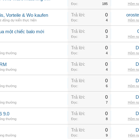
Đọc:
185
Hôm na
Trả lời:
0
orost
is, Vorteile & Wo kaufen
t động dự kiến thực hiện
Đọc:
4
Hôm na
Trả lời:
0
ua một chiếc balo mới
Đọc:
3
Hôm na
Trả lời:
0
D
hông thường
Đọc:
4
Hôm na
Trả lời:
0
D
ARM
hông thường
Đọc:
4
Hôm na
Trả lời:
0
D
hông thường
Đọc:
6
Hôm na
Trả lời:
0
D
hông thường
Đọc:
7
Hôm na
Trả lời:
0
D
6 9.0
hông thường
Đọc:
8
Hôm na
Trả lời:
0
D
ông thường
Đọc:
9
Hôm na