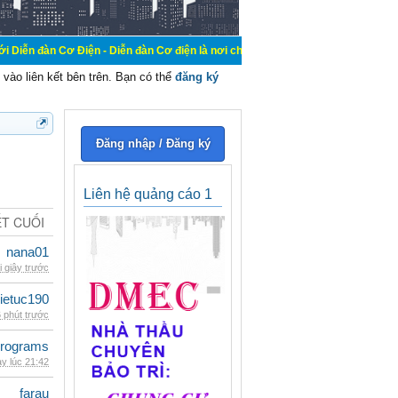
Điện - Diễn đàn Cơ điện là nơi chia sẽ kiến thức kinh nghiệm trong lãnh vực c
vào liên kết bên trên. Bạn có thể
đăng ký
Đăng nhập / Đăng ký
Liên hệ quảng cáo 1
ẾT CUỐI
nana01
i giây trước
ietuc190
 phút trước
rograms
y lúc 21:42
farau