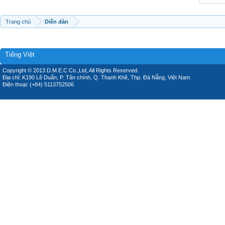
Trang chủ
Diễn đàn
Tiếng Việt
Copyright © 2013 D.M.E.C Co.,Ltd, All Rights Reserved.
Địa chỉ: K190 Lê Duẩn, P. Tân chính, Q. Thanh Khê, Thp. Đà Nẵng, Việt Nam.
Điện thoại: (+84) 5113752506