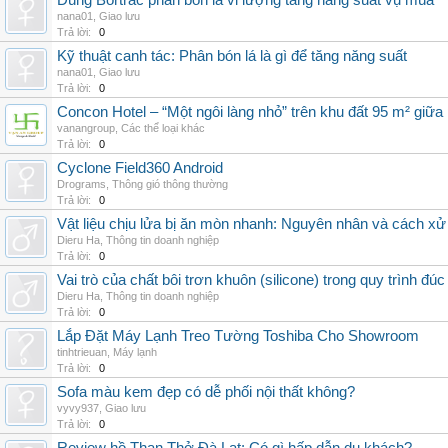
Dùng Bortrac phân bón lá vi lượng tăng năng suất vụ mùa
nana01
,
Giao lưu
Trả lời:
0
Kỹ thuật canh tác: Phân bón lá là gì để tăng năng suất
nana01
,
Giao lưu
Trả lời:
0
Concon Hotel – “Một ngôi làng nhỏ” trên khu đất 95 m² giữa
vanangroup
,
Các thể loại khác
Trả lời:
0
Cyclone Field360 Android
Drograms
,
Thông gió thông thường
Trả lời:
0
Vật liệu chịu lửa bị ăn mòn nhanh: Nguyên nhân và cách xử 
Dieru Ha
,
Thông tin doanh nghiệp
Trả lời:
0
Vai trò của chất bôi trơn khuôn (silicone) trong quy trình đ
Dieru Ha
,
Thông tin doanh nghiệp
Trả lời:
0
Lắp Đặt Máy Lạnh Treo Tường Toshiba Cho Showroom
tinhtrieuan
,
Máy lạnh
Trả lời:
0
Sofa màu kem đẹp có dễ phối nội thất không?
vyvy937
,
Giao lưu
Trả lời:
0