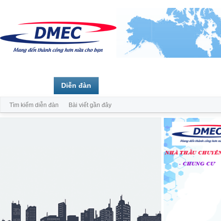
Trang chủ
Diễn đàn
Thành viên
Tìm kiếm diễn đàn
Bài viết gần đây