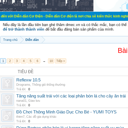
đàn Cơ Điện - Diễn đàn Cơ điện là nơi chia sẽ kiến thức kinh nghiệm trong lãnh
Nếu đây là lần đầu tiên bạn ghé thăm dmec.vn và có thắc mắc, bạn có th
để trở thành thành viên
để bắt đầu đăng bán sản phẩm của mình.
Trang chủ
Diễn đàn
Bài
1
2
3
4
5
6
→
10
Tiếp >
TIÊU ĐỀ
Reflexw 10.5
Drograms
,
Thông gió thông thường
Trả lời:
0
Tăng năng suất trái với các loại phân bón lá cho cây ăn trái
nana01
,
Giao lưu
Trả lời:
0
Đồ Chơi Thông Minh Giáo Dục Cho Bé - YUMI TOYS
thien7
,
Các đồ gia dụng khác
Trả lời:
0