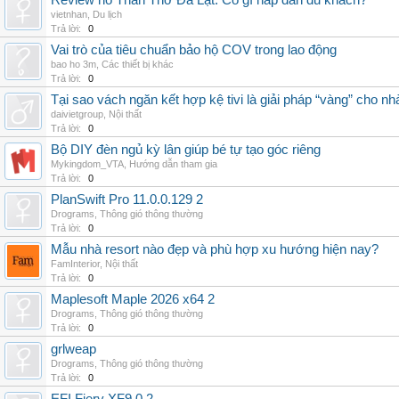
Review hồ Than Thở Đà Lạt: Có gì hấp dẫn du khách?
vietnhan
,
Du lịch
Trả lời:
0
Vai trò của tiêu chuẩn bảo hộ COV trong lao động
bao ho 3m
,
Các thiết bị khác
Trả lời:
0
Tại sao vách ngăn kết hợp kệ tivi là giải pháp “vàng” cho nh
daivietgroup
,
Nội thất
Trả lời:
0
Bộ DIY đèn ngủ kỳ lân giúp bé tự tạo góc riêng
Mykingdom_VTA
,
Hướng dẫn tham gia
Trả lời:
0
PlanSwift Pro 11.0.0.129 2
Drograms
,
Thông gió thông thường
Trả lời:
0
Mẫu nhà resort nào đẹp và phù hợp xu hướng hiện nay?
FamInterior
,
Nội thất
Trả lời:
0
Maplesoft Maple 2026 x64 2
Drograms
,
Thông gió thông thường
Trả lời:
0
grlweap
Drograms
,
Thông gió thông thường
Trả lời:
0