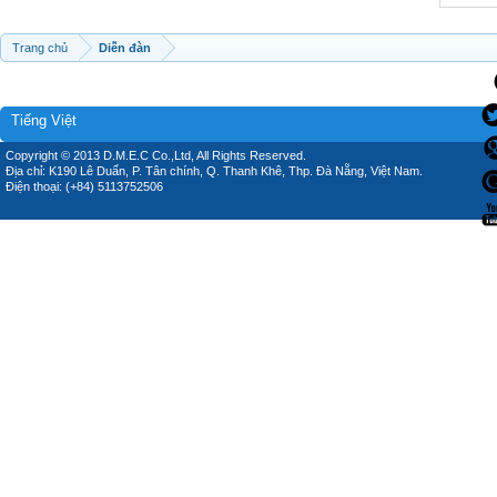
Trang chủ
Diễn đàn
Tiếng Việt
Copyright © 2013 D.M.E.C Co.,Ltd, All Rights Reserved.
Địa chỉ: K190 Lê Duẩn, P. Tân chính, Q. Thanh Khê, Thp. Đà Nẵng, Việt Nam.
Điện thoại: (+84) 5113752506