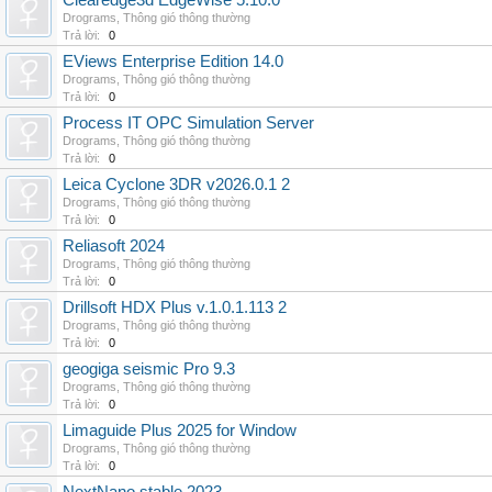
Clearedge3d EdgeWise 5.10.0
Drograms
,
Thông gió thông thường
Trả lời:
0
EViews Enterprise Edition 14.0
Drograms
,
Thông gió thông thường
Trả lời:
0
Process IT OPC Simulation Server
Drograms
,
Thông gió thông thường
Trả lời:
0
Leica Cyclone 3DR v2026.0.1 2
Drograms
,
Thông gió thông thường
Trả lời:
0
Reliasoft 2024
Drograms
,
Thông gió thông thường
Trả lời:
0
Drillsoft HDX Plus v.1.0.1.113 2
Drograms
,
Thông gió thông thường
Trả lời:
0
geogiga seismic Pro 9.3
Drograms
,
Thông gió thông thường
Trả lời:
0
Limaguide Plus 2025 for Window
Drograms
,
Thông gió thông thường
Trả lời:
0