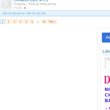
Cimatron 2026 SP2 2
Drograms
,
Thông gió thông thường
Trả lời:
0
Hiển thị kết quả từ 1 đến 20 của 200
1
2
3
4
5
6
→
10
Tiếp >
Đă
Liê