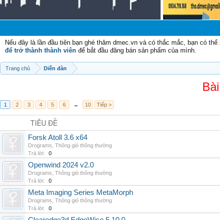
Chào
Nếu đây là lần đầu tiên bạn ghé thăm dmec.vn và có thắc mắc, bạn có th
để trở thành thành viên
để bắt đầu đăng bán sản phẩm của mình.
Trang chủ
Diễn đàn
Bài
1
2
3
4
5
6
→
10
Tiếp >
TIÊU ĐỀ
Forsk Atoll 3.6 x64
Drograms
,
Thông gió thông thường
Trả lời:
0
Openwind 2024 v2.0
Drograms
,
Thông gió thông thường
Trả lời:
0
Meta Imaging Series MetaMorph
Drograms
,
Thông gió thông thường
Trả lời:
0