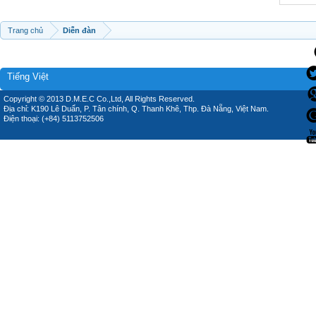
Trang chủ
Diễn đàn
Tiếng Việt
Copyright © 2013 D.M.E.C Co.,Ltd, All Rights Reserved.
Địa chỉ: K190 Lê Duẩn, P. Tân chính, Q. Thanh Khê, Thp. Đà Nẵng, Việt Nam.
Điện thoại: (+84) 5113752506