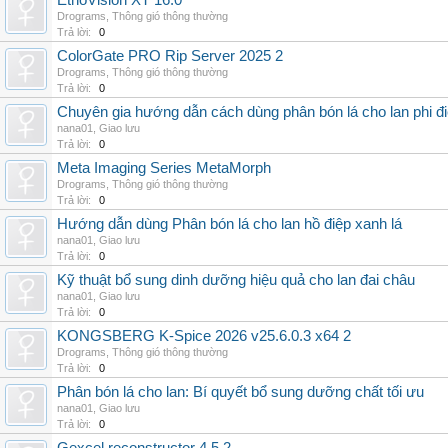
EthoVision XT 16.0
Drograms
,
Thông gió thông thường
Trả lời:
0
ColorGate PRO Rip Server 2025 2
Drograms
,
Thông gió thông thường
Trả lời:
0
Chuyên gia hướng dẫn cách dùng phân bón lá cho lan phi đ
nana01
,
Giao lưu
Trả lời:
0
Meta Imaging Series MetaMorph
Drograms
,
Thông gió thông thường
Trả lời:
0
Hướng dẫn dùng Phân bón lá cho lan hồ điệp xanh lá
nana01
,
Giao lưu
Trả lời:
0
Kỹ thuật bổ sung dinh dưỡng hiệu quả cho lan đai châu
nana01
,
Giao lưu
Trả lời:
0
KONGSBERG K-Spice 2026 v25.6.0.3 x64 2
Drograms
,
Thông gió thông thường
Trả lời:
0
Phân bón lá cho lan: Bí quyết bổ sung dưỡng chất tối ưu
nana01
,
Giao lưu
Trả lời:
0