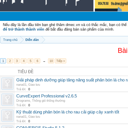
Chào
Nếu đây là lần đầu tiên bạn ghé thăm dmec.vn và có thắc mắc, bạn có th
để trở thành thành viên
để bắt đầu đăng bán sản phẩm của mình.
Trang chủ
Diễn đàn
Bài
1
2
3
4
5
6
→
10
Tiếp >
TIÊU ĐỀ
Giải pháp dinh dưỡng giúp tăng năng suất phân bón lá cho 
nana01
,
Giao lưu
Trả lời:
0
CurveExpert Professional v2.6.5
Drograms
,
Thông gió thông thường
Trả lời:
0
Kỹ thuật dùng phân bón lá cho rau cải giúp cây xanh tốt
nana01
,
Giao lưu
Trả lời:
0