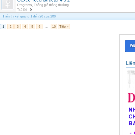
Gexcel reconstructor 4.5 2
Drograms
,
Thông gió thông thường
Trả lời:
0
Hiển thị kết quả từ 1 đến 20 của 200
1
2
3
4
5
6
→
10
Tiếp >
Đă
Liê