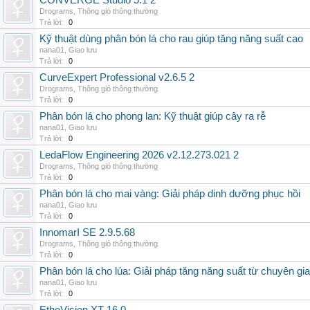
CONVERGE Studio 5.1 2
Drograms
,
Thông gió thông thường
Trả lời:
0
Kỹ thuật dùng phân bón lá cho rau giúp tăng năng suất cao
nana01
,
Giao lưu
Trả lời:
0
CurveExpert Professional v2.6.5 2
Drograms
,
Thông gió thông thường
Trả lời:
0
Phân bón lá cho phong lan: Kỹ thuật giúp cây ra rễ
nana01
,
Giao lưu
Trả lời:
0
LedaFlow Engineering 2026 v2.12.273.021 2
Drograms
,
Thông gió thông thường
Trả lời:
0
Phân bón lá cho mai vàng: Giải pháp dinh dưỡng phục hồi
nana01
,
Giao lưu
Trả lời:
0
InnomarI SE 2.9.5.68
Drograms
,
Thông gió thông thường
Trả lời:
0
Phân bón lá cho lúa: Giải pháp tăng năng suất từ chuyên gia
nana01
,
Giao lưu
Trả lời:
0