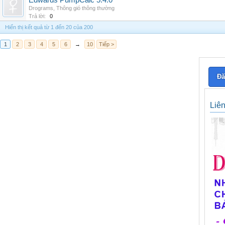
Edwards PumpCalc 5.4.0
Drograms
,
Thông gió thông thường
Trả lời:
0
Hiển thị kết quả từ 1 đến 20 của 200
1
2
3
4
5
6
→
10
Tiếp >
Đă
Liê