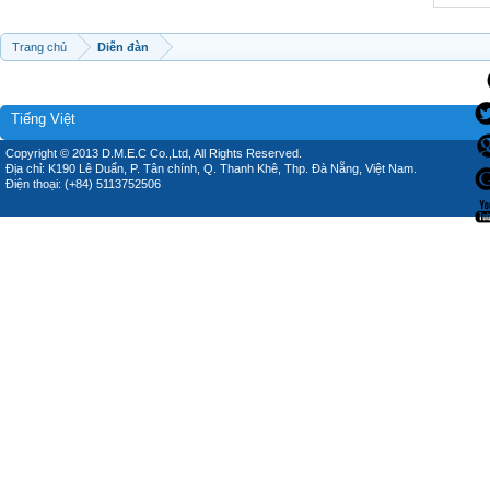
Trang chủ
Diễn đàn
Tiếng Việt
Copyright © 2013 D.M.E.C Co.,Ltd, All Rights Reserved.
Địa chỉ: K190 Lê Duẩn, P. Tân chính, Q. Thanh Khê, Thp. Đà Nẵng, Việt Nam.
Điện thoại: (+84) 5113752506