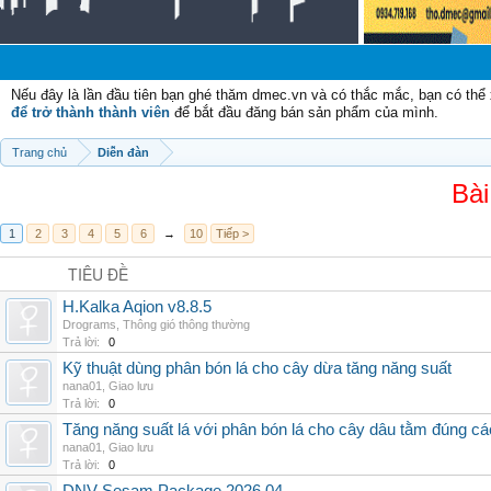
Chà
Nếu đây là lần đầu tiên bạn ghé thăm dmec.vn và có thắc mắc, bạn có th
để trở thành thành viên
để bắt đầu đăng bán sản phẩm của mình.
Trang chủ
Diễn đàn
Bài
1
2
3
4
5
6
→
10
Tiếp >
TIÊU ĐỀ
H.Kalka Aqion v8.8.5
Drograms
,
Thông gió thông thường
Trả lời:
0
Kỹ thuật dùng phân bón lá cho cây dừa tăng năng suất
nana01
,
Giao lưu
Trả lời:
0
Tăng năng suất lá với phân bón lá cho cây dâu tằm đúng c
nana01
,
Giao lưu
Trả lời:
0