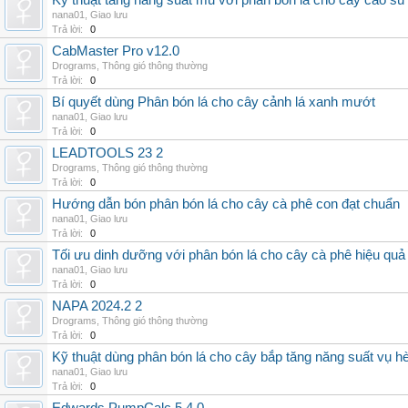
Kỹ thuật tăng năng suất mủ với phân bón lá cho cây cao su
nana01
,
Giao lưu
Trả lời:
0
CabMaster Pro v12.0
Drograms
,
Thông gió thông thường
Trả lời:
0
Bí quyết dùng Phân bón lá cho cây cảnh lá xanh mướt
nana01
,
Giao lưu
Trả lời:
0
LEADTOOLS 23 2
Drograms
,
Thông gió thông thường
Trả lời:
0
Hướng dẫn bón phân bón lá cho cây cà phê con đạt chuẩn
nana01
,
Giao lưu
Trả lời:
0
Tối ưu dinh dưỡng với phân bón lá cho cây cà phê hiệu quả
nana01
,
Giao lưu
Trả lời:
0
NAPA 2024.2 2
Drograms
,
Thông gió thông thường
Trả lời:
0
Kỹ thuật dùng phân bón lá cho cây bắp tăng năng suất vụ h
nana01
,
Giao lưu
Trả lời:
0