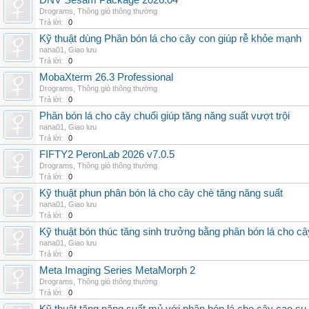
DNV Sesam Package 2026.04
Drograms
,
Thông gió thông thường
Trả lời:
0
Kỹ thuật dùng Phân bón lá cho cây con giúp rễ khỏe mạnh
nana01
,
Giao lưu
Trả lời:
0
MobaXterm 26.3 Professional
Drograms
,
Thông gió thông thường
Trả lời:
0
Phân bón lá cho cây chuối giúp tăng năng suất vượt trội
nana01
,
Giao lưu
Trả lời:
0
FIFTY2 PeronLab 2026 v7.0.5
Drograms
,
Thông gió thông thường
Trả lời:
0
Kỹ thuật phun phân bón lá cho cây chè tăng năng suất
nana01
,
Giao lưu
Trả lời:
0
Kỹ thuật bón thúc tăng sinh trưởng bằng phân bón lá cho c
nana01
,
Giao lưu
Trả lời:
0
Meta Imaging Series MetaMorph 2
Drograms
,
Thông gió thông thường
Trả lời:
0