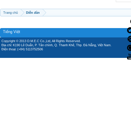
Trang chủ
Diễn đàn
Tiếng Việt
Copyright © 2013 D.M.E.C Co.,Ltd, All Rights Reserved.
Địa chỉ: K190 Lê Duẩn, P. Tân chính, Q. Thanh Khê, Thp. Đà Nẵng, Việt Nam.
Điện thoại: (+84) 5113752506