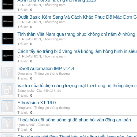
Áo in chữ hot xu hướng thời trang 2026
CTRLFASHION
,
Thời trang nam
Trả lời:
0
Outfit Basic Kém Sang Và Cách Khắc Phục Để Mặc Đơn 
CTRLFASHION
,
Thời trang nam
Trả lời:
0
Tinh thần Việt Nam qua trang phục không chỉ nằm ở những 
CTRLFASHION
,
Thời trang nam
Trả lời:
0
Cách tẩy áo trắng bị ố vàng mà không làm hỏng hình in siêu
CTRLFASHION
,
Thời trang nam
Trả lời:
0
InSoft Automation IMP v14.4
Drograms
,
Thông gió thông thường
Trả lời:
0
Vai trò của tủ điện năng lượng mặt trời trong hệ thống điện m
Saigonsolar
,
Các thiết bị khác
Trả lời:
0
EthoVision XT 16.0
Drograms
,
Thông gió thông thường
Trả lời:
0
Thoái hóa cột sống uống gì để phục hồi vận động an toàn
uyenuyen01
,
Giao lưu
Trả lời:
0