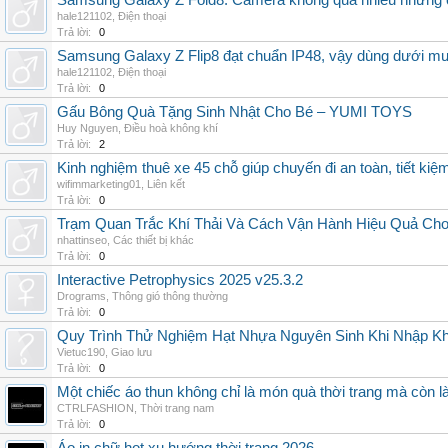
Samsung Galaxy Z Fold8: Camera không quá nhiều nhưng 
hale121102
,
Điện thoại
Trả lời:
0
Samsung Galaxy Z Flip8 đạt chuẩn IP48, vậy dùng dưới m
hale121102
,
Điện thoại
Trả lời:
0
Gấu Bông Quà Tặng Sinh Nhật Cho Bé – YUMI TOYS
Huy Nguyen
,
Điều hoà không khí
Trả lời:
2
Kinh nghiệm thuê xe 45 chỗ giúp chuyến đi an toàn, tiết kiệ
wifimmarketing01
,
Liên kết
Trả lời:
0
Trạm Quan Trắc Khí Thải Và Cách Vận Hành Hiệu Quả Ch
nhattinseo
,
Các thiết bị khác
Trả lời:
0
Interactive Petrophysics 2025 v25.3.2
Drograms
,
Thông gió thông thường
Trả lời:
0
Quy Trình Thử Nghiệm Hạt Nhựa Nguyên Sinh Khi Nhập K
Vietuc190
,
Giao lưu
Trả lời:
0
Một chiếc áo thun không chỉ là món quà thời trang mà còn 
CTRLFASHION
,
Thời trang nam
Trả lời:
0