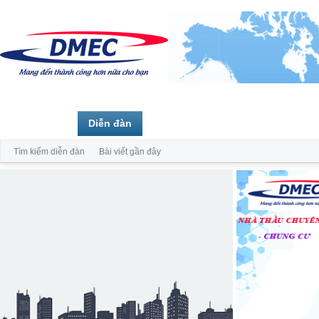
Trang chủ
Diễn đàn
Thành viên
Tìm kiếm diễn đàn
Bài viết gần đây