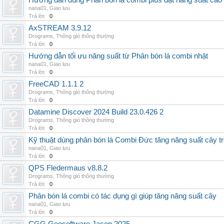
Hướng dẫn dùng Phân bón lá combi plus đạt năng suất cao
nana01
,
Giao lưu
Trả lời:
0
AxSTREAM 3.9.12
Drograms
,
Thông gió thông thường
Trả lời:
0
Hướng dẫn tối ưu năng suất từ Phân bón lá combi nhật
nana01
,
Giao lưu
Trả lời:
0
FreeCAD 1.1.1 2
Drograms
,
Thông gió thông thường
Trả lời:
0
Datamine Discover 2024 Build 23.0.426 2
Drograms
,
Thông gió thông thường
Trả lời:
0
Kỹ thuật dùng phân bón lá Combi Đức tăng năng suất cây t
nana01
,
Giao lưu
Trả lời:
0
QPS Fledermaus v8.8.2
Drograms
,
Thông gió thông thường
Trả lời:
0
Phân bón lá combi có tác dụng gì giúp tăng năng suất cây
nana01
,
Giao lưu
Trả lời:
0