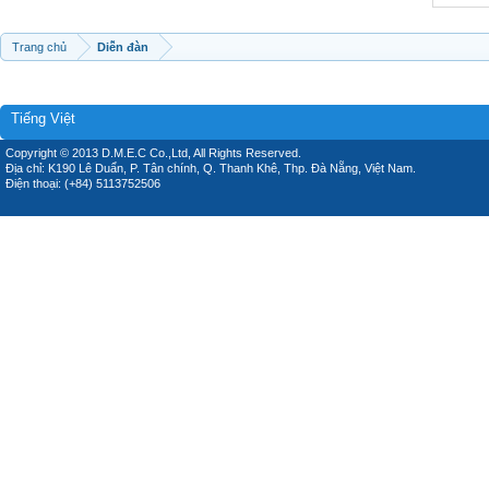
Trang chủ
Diễn đàn
Tiếng Việt
Copyright © 2013 D.M.E.C Co.,Ltd, All Rights Reserved.
Địa chỉ: K190 Lê Duẩn, P. Tân chính, Q. Thanh Khê, Thp. Đà Nẵng, Việt Nam.
Điện thoại: (+84) 5113752506