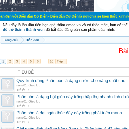
 Diễn đàn Cơ Điện - Diễn đàn Cơ điện là nơi chia sẽ kiến thức kinh nghiệm tron
Nếu đây là lần đầu tiên bạn ghé thăm dmec.vn và có thắc mắc, bạn có th
để trở thành thành viên
để bắt đầu đăng bán sản phẩm của mình.
Trang chủ
Diễn đàn
Bài
1
2
3
4
5
6
→
10
Tiếp >
TIÊU ĐỀ
Quy trình dùng Phân bón lá dạng nước cho năng suất cao
nana01
,
Giao lưu
Trả lời:
0
Phân bón lá dạng bột giúp cây trồng hấp thụ nhanh dinh dư
nana01
,
Giao lưu
Trả lời:
0
Phân bón lá đại ngàn thúc đẩy cây trồng phát triển mạnh
nana01
,
Giao lưu
Trả lời:
0