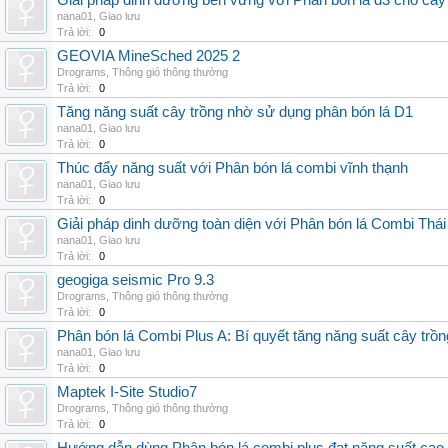
Giải pháp dinh dưỡng bền vững với Phân bón lá d3 cho cây
nana01
,
Giao lưu
Trả lời:
0
GEOVIA MineSched 2025 2
Drograms
,
Thông gió thông thường
Trả lời:
0
Tăng năng suất cây trồng nhờ sử dụng phân bón lá D1
nana01
,
Giao lưu
Trả lời:
0
Thúc đẩy năng suất với Phân bón lá combi vĩnh thạnh
nana01
,
Giao lưu
Trả lời:
0
Giải pháp dinh dưỡng toàn diện với Phân bón lá Combi Thái
nana01
,
Giao lưu
Trả lời:
0
geogiga seismic Pro 9.3
Drograms
,
Thông gió thông thường
Trả lời:
0
Phân bón lá Combi Plus A: Bí quyết tăng năng suất cây trồn
nana01
,
Giao lưu
Trả lời:
0
Maptek I-Site Studio7
Drograms
,
Thông gió thông thường
Trả lời:
0