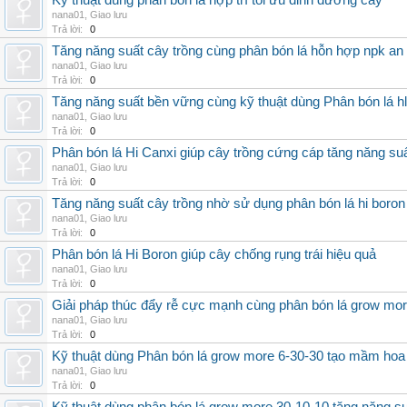
Kỹ thuật dùng phân bón lá hợp trí tối ưu dinh dưỡng cây
nana01
,
Giao lưu
Trả lời:
0
Tăng năng suất cây trồng cùng phân bón lá hỗn hợp npk an
nana01
,
Giao lưu
Trả lời:
0
Tăng năng suất bền vững cùng kỹ thuật dùng Phân bón lá h
nana01
,
Giao lưu
Trả lời:
0
Phân bón lá Hi Canxi giúp cây trồng cứng cáp tăng năng su
nana01
,
Giao lưu
Trả lời:
0
Tăng năng suất cây trồng nhờ sử dụng phân bón lá hi boron
nana01
,
Giao lưu
Trả lời:
0
Phân bón lá Hi Boron giúp cây chống rụng trái hiệu quả
nana01
,
Giao lưu
Trả lời:
0
Giải pháp thúc đẩy rễ cực mạnh cùng phân bón lá grow mo
nana01
,
Giao lưu
Trả lời:
0
Kỹ thuật dùng Phân bón lá grow more 6-30-30 tạo mầm hoa
nana01
,
Giao lưu
Trả lời:
0