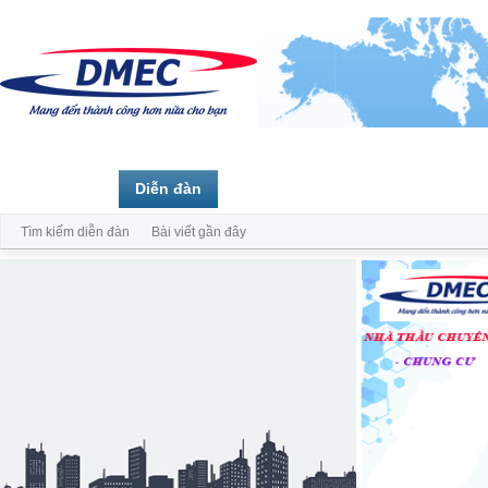
Trang chủ
Diễn đàn
Thành viên
Tìm kiếm diễn đàn
Bài viết gần đây