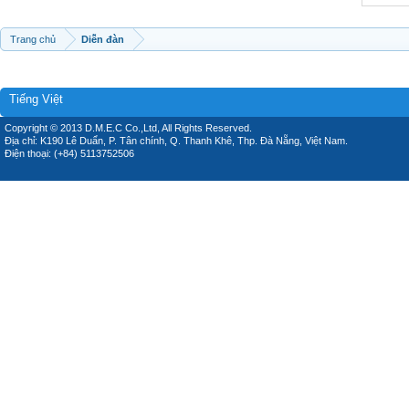
Trang chủ
Diễn đàn
Tiếng Việt
Copyright © 2013 D.M.E.C Co.,Ltd, All Rights Reserved.
Địa chỉ: K190 Lê Duẩn, P. Tân chính, Q. Thanh Khê, Thp. Đà Nẵng, Việt Nam.
Điện thoại: (+84) 5113752506