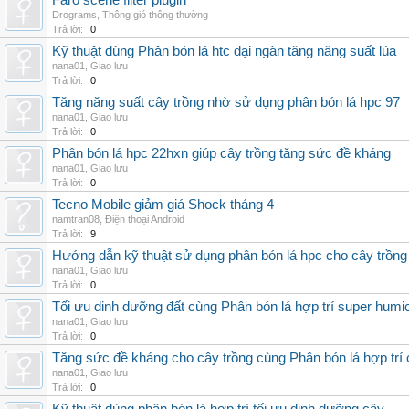
Faro scene filter plugin
Drograms
,
Thông gió thông thường
Trả lời:
0
Kỹ thuật dùng Phân bón lá htc đại ngàn tăng năng suất lúa
nana01
,
Giao lưu
Trả lời:
0
Tăng năng suất cây trồng nhờ sử dụng phân bón lá hpc 97
nana01
,
Giao lưu
Trả lời:
0
Phân bón lá hpc 22hxn giúp cây trồng tăng sức đề kháng
nana01
,
Giao lưu
Trả lời:
0
Tecno Mobile giảm giá Shock tháng 4
namtran08
,
Điện thoại Android
Trả lời:
9
Hướng dẫn kỹ thuật sử dụng phân bón lá hpc cho cây trồng
nana01
,
Giao lưu
Trả lời:
0
Tối ưu dinh dưỡng đất cùng Phân bón lá hợp trí super humi
nana01
,
Giao lưu
Trả lời:
0
Tăng sức đề kháng cho cây trồng cùng Phân bón lá hợp trí 
nana01
,
Giao lưu
Trả lời:
0