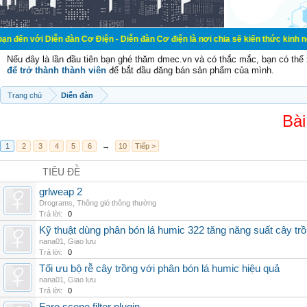
ễn đàn Cơ Điện - Diễn đàn Cơ điện là nơi chia sẽ kiến thức kinh nghiệm trong l
Nếu đây là lần đầu tiên bạn ghé thăm dmec.vn và có thắc mắc, bạn có th
để trở thành thành viên
để bắt đầu đăng bán sản phẩm của mình.
Trang chủ
Diễn đàn
Bài
1
2
3
4
5
6
→
10
Tiếp >
TIÊU ĐỀ
grlweap 2
Drograms
,
Thông gió thông thường
Trả lời:
0
Kỹ thuật dùng phân bón lá humic 322 tăng năng suất cây tr
nana01
,
Giao lưu
Trả lời:
0
Tối ưu bộ rễ cây trồng với phân bón lá humic hiệu quả
nana01
,
Giao lưu
Trả lời:
0