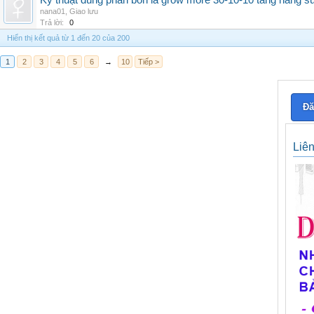
Kỹ thuật dùng phân bón lá grow more 30-10-10 tăng năng s
nana01
,
Giao lưu
Trả lời:
0
Hiển thị kết quả từ 1 đến 20 của 200
1
2
3
4
5
6
→
10
Tiếp >
Đă
Liê