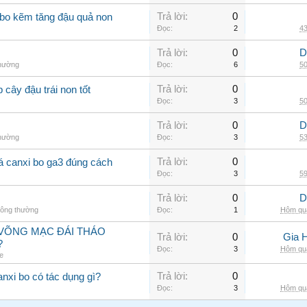
Trả lời:
0
 bo kẽm tăng đậu quả non
Đọc:
2
43
Trả lời:
0
D
thường
Đọc:
6
50
Trả lời:
0
 cây đậu trái non tốt
Đọc:
3
50
Trả lời:
0
D
thường
Đọc:
3
53
Trả lời:
0
 lá canxi bo ga3 đúng cách
Đọc:
3
59
Trả lời:
0
D
hông thường
Đọc:
1
Hôm qua
VÕNG MẠC ĐÁI THÁO
Trả lời:
0
Gia 
?
Đọc:
3
Hôm qua
e
Trả lời:
0
anxi bo có tác dụng gì?
Đọc:
3
Hôm qua