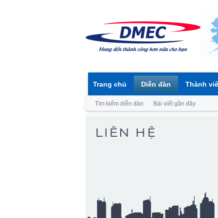
Trang chủ
Diễn đàn
Thành vi
Tìm kiếm diễn đàn
Bài viết gần đây