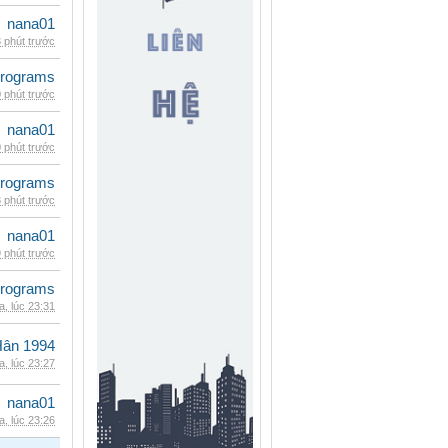
nana01
 phút trước
rograms
 phút trước
nana01
 phút trước
rograms
 phút trước
nana01
 phút trước
rograms
, lúc 23:31
Hân 1994
, lúc 23:27
nana01
, lúc 23:26