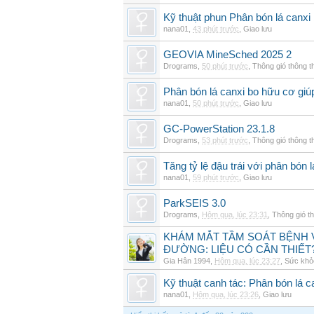
Kỹ thuật phun Phân bón lá canxi
nana01
,
43 phút trước
,
Giao lưu
GEOVIA MineSched 2025 2
Drograms
,
50 phút trước
,
Thông gió thông 
Phân bón lá canxi bo hữu cơ giúp
nana01
,
50 phút trước
,
Giao lưu
GC-PowerStation 23.1.8
Drograms
,
53 phút trước
,
Thông gió thông 
Tăng tỷ lệ đậu trái với phân bón
nana01
,
59 phút trước
,
Giao lưu
ParkSEIS 3.0
Drograms
,
Hôm qua, lúc 23:31
,
Thông gió t
KHÁM MẮT TẦM SOÁT BỆNH 
ĐƯỜNG: LIỆU CÓ CẦN THIẾT
Gia Hân 1994
,
Hôm qua, lúc 23:27
,
Sức khỏ
Kỹ thuật canh tác: Phân bón lá c
nana01
,
Hôm qua, lúc 23:26
,
Giao lưu