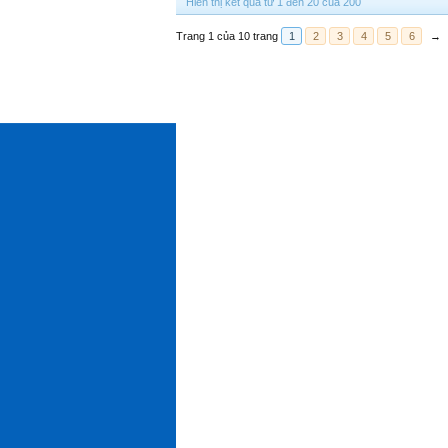
Hiển thị kết quả từ 1 đến 20 của 200
Trang 1 của 10 trang
1
2
3
4
5
6
→