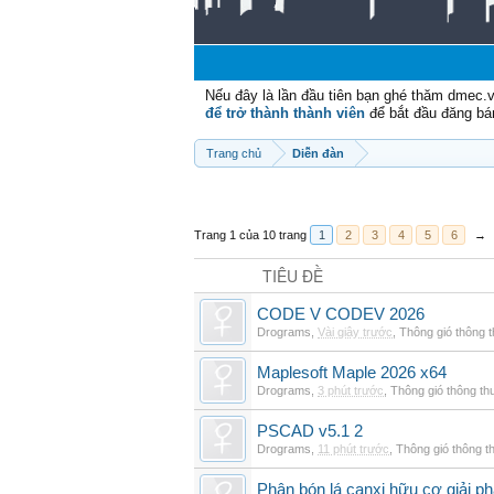
Nếu đây là lần đầu tiên bạn ghé thăm dmec.
để trở thành thành viên
để bắt đầu đăng bá
Trang chủ
Diễn đàn
Trang 1 của 10 trang
1
2
3
4
5
6
→
TIÊU ĐỀ
CODE V CODEV 2026
Drograms
,
Vài giây trước
,
Thông gió thông 
Maplesoft Maple 2026 x64
Drograms
,
3 phút trước
,
Thông gió thông t
PSCAD v5.1 2
Drograms
,
11 phút trước
,
Thông gió thông 
Phân bón lá canxi hữu cơ giải ph