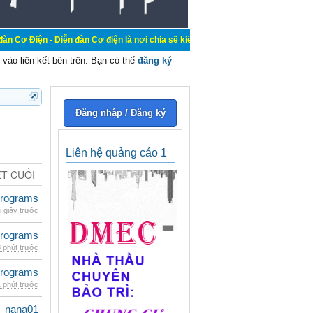
iễn đàn Cơ điện là nơi chia sẽ kiến thức kinh nghiệm trong lãnh vực cơ điện, 
vào liên kết bên trên. Bạn có thể
đăng ký
Đăng nhập / Đăng ký
Liên hệ quảng cáo 1
ẾT CUỐI
rograms
i giây trước
rograms
 phút trước
rograms
 phút trước
nana01