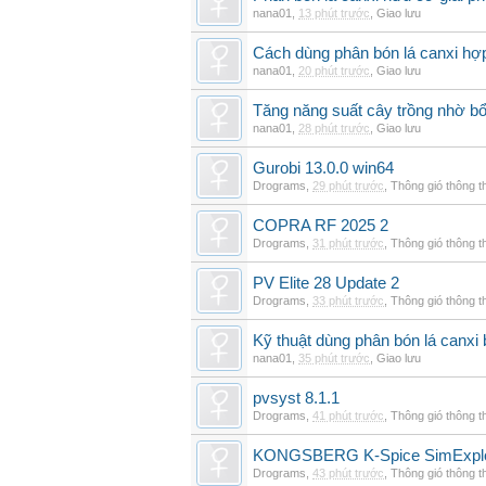
nana01
,
13 phút trước
,
Giao lưu
Cách dùng phân bón lá canxi hợp
nana01
,
20 phút trước
,
Giao lưu
Tăng năng suất cây trồng nhờ bổ
nana01
,
28 phút trước
,
Giao lưu
Gurobi 13.0.0 win64
Drograms
,
29 phút trước
,
Thông gió thông 
COPRA RF 2025 2
Drograms
,
31 phút trước
,
Thông gió thông 
PV Elite 28 Update 2
Drograms
,
33 phút trước
,
Thông gió thông 
Kỹ thuật dùng phân bón lá canxi
nana01
,
35 phút trước
,
Giao lưu
pvsyst 8.1.1
Drograms
,
41 phút trước
,
Thông gió thông 
KONGSBERG K-Spice SimExplor
Drograms
,
43 phút trước
,
Thông gió thông 