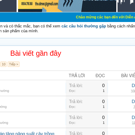
Chào mừng các bạn đến với Diễn đàn Cơ Điện - D
vn và có thắc mắc, bạn có thể xem
các câu hỏi thường gặp
bằng cách nhấn 
n sản phẩm của mình.
Bài viết gần đây
10
Tiếp >
TRẢ LỜI
ĐỌC
BÀI VI
Trả lời:
0
D
thường
Đọc:
1
Và
Trả lời:
0
D
hường
Đọc:
1
3
Trả lời:
0
D
thường
Đọc:
1
11
Trả lời:
0
áp tăng năng suất cây trồng