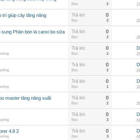
Đọc:
2
13
Trả lời:
0
 trí giúp cây tăng năng
Đọc:
2
20
Trả lời:
0
 sung Phân bón lá canxi bo sữa
Đọc:
2
28
Trả lời:
0
D
thường
Đọc:
2
29
Trả lời:
0
D
thường
Đọc:
2
31
Trả lời:
0
D
thường
Đọc:
1
33
Trả lời:
0
 bo master tăng năng suất
Đọc:
2
35
Trả lời:
0
D
thường
Đọc:
3
41
Trả lời:
0
D
er 4.8 2
thường
Đọc:
3
43